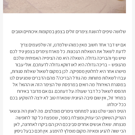
שלושה טיפים להשגת
צימרים זולים בצפון
במקומות איכותיים וטובים
אם יש דבר אחד חשוב מאין כמוהו שלמדנו, זה שלפעמים צריך
לדעת לשאול את השאלות הנכונות. כל מארח
צימרים בצפון
יגיד לכם
שיש נוף והבריכה גדולה. השאלה היא מה הציפייה האמיתית שלכם
מהנופש – בריכה גדולה היא לאו דווקא גדולה לדעתכם. אולי עבור
מישהו אחר היא לחלוטין מספיקה. לכן במקום לשאול שאלות סגורות,
עברו לשאלות פתוחות: מה גודל הבריכה? מהם הדברים שמגיעים לנו
במסגרת האירוח? מה רואים במרפסת של הצימר הזה או ההוא? אל
תהססו לשאול כל דבר שעולה על דעתכם. גם אם מדובר באירוח
במחיר זול, אין שום סיבה הגיונית שמארח טוב לא ירצה להשקיע בכם
ככל יכולתו.
הטיפ השני שלנו נוגע למתחמי
צימרים מומלצים
. פה לאוזן היה ונשאר
הטריק השיווקי הכי עתיק ומוצלח בספר, שמפצח כל קוד לחופשה
מנצחת. שאלו אנשים אחרים סביבכם היכן הם ביקרו לאחרונה, לאן
הכי שווה להגיע ומאיזה מקום מומלץ להימנע. אין חכם כבעל ניסיון