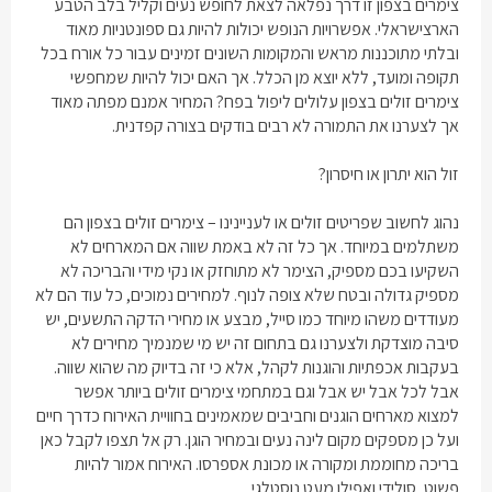
צימרים בצפון
זו דרך נפלאה לצאת לחופש נעים וקליל בלב הטבע
הארצישראלי. אפשרויות הנופש יכולות להיות גם ספונטניות מאוד
ובלתי מתוכננות מראש והמקומות השונים זמינים עבור כל אורח בכל
תקופה ומועד, ללא יוצא מן הכלל. אך האם יכול להיות שמחפשי
צימרים זולים בצפון
עלולים ליפול בפח? המחיר אמנם מפתה מאוד
אך לצערנו את התמורה לא רבים בודקים בצורה קפדנית.
זול הוא יתרון או חיסרון?
נהוג לחשוב שפריטים זולים או לעניינינו –
צימרים זולים בצפון
הם
משתלמים במיוחד. אך כל זה לא באמת שווה אם המארחים לא
השקיעו בכם מספיק, הצימר לא מתוחזק או נקי מידי והבריכה לא
מספיק גדולה ובטח שלא צופה לנוף. למחירים נמוכים, כל עוד הם לא
מעודדים משהו מיוחד כמו סייל, מבצע או מחירי הדקה התשעים, יש
סיבה מוצדקת ולצערנו גם בתחום זה יש מי שמנמיך מחירים לא
בעקבות אכפתיות והוגנות לקהל, אלא כי זה בדיוק מה שהוא שווה.
אבל לכל אבל יש אבל וגם במתחמי
צימרים זולים
ביותר אפשר
למצוא מארחים הוגנים וחביבים שמאמינים בחוויית האירוח כדרך חיים
ועל כן מספקים מקום לינה נעים ובמחיר הוגן. רק אל תצפו לקבל כאן
בריכה מחוממת ומקורה או מכונת אספרסו. האירוח אמור להיות
פשוט, סולידי ואפילו מעט נוסטלגי.