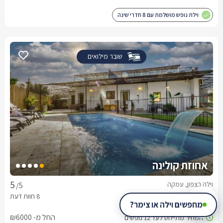
וילת נופש מושלמת עם 8 חדרי שינה
שובר מילואים
אחוזת קולינה
וילה בצפון, עמקה
/5
מחפשים וילה או צימר?
החל מ- ₪6000