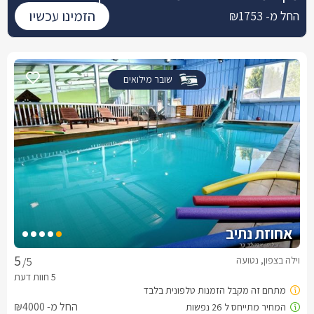
הזמינו עכשיו
החל מ- ₪1753
שובר מילואים
אחוזת נתיב
וילה בצפון, נטועה
/5
החל מ- ₪4000