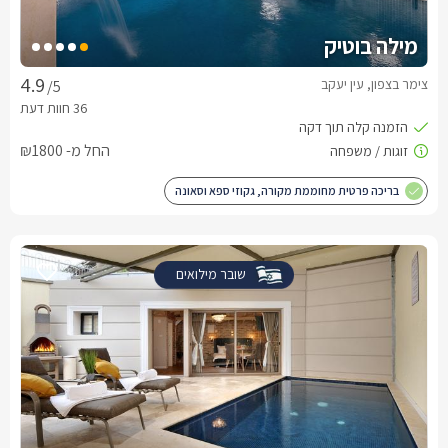
מילה בוטיק
צימר בצפון, עין יעקב
/5
החל מ- ₪1800
בריכה פרטית מחוממת מקורה, גקוזי ספא וסאונה
שובר מילואים