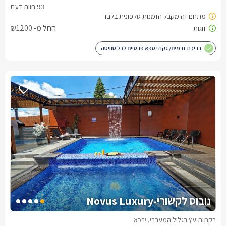
החל מ- ₪1200
בריכת זרמים/ גקוזי ספא פרטיים לכל סוויטה
נובוס לקשורי-Novus Luxury
בקתות עץ בגליל המערבי, ירכא