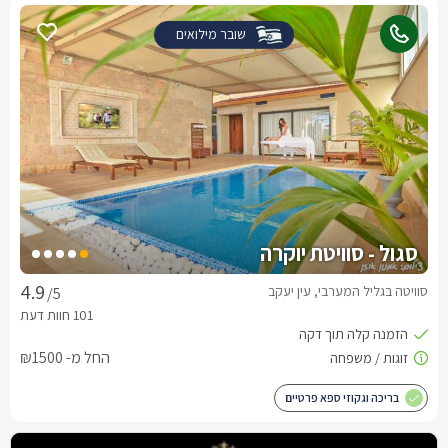
שובר מילואים
סגול - סוויטת יוקרה
סוויטה בגליל המערבי, עין יעקב
/5
החל מ- ₪1500
בריכה וגקוזי ספא פרטיים