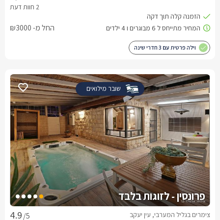
החל מ- ₪3000
וילה פרטית עם 3 חדרי שינה
שובר מילואים
פרונסין - לזוגות בלבד
צימרים בגליל המערבי, עין יעקב
/5