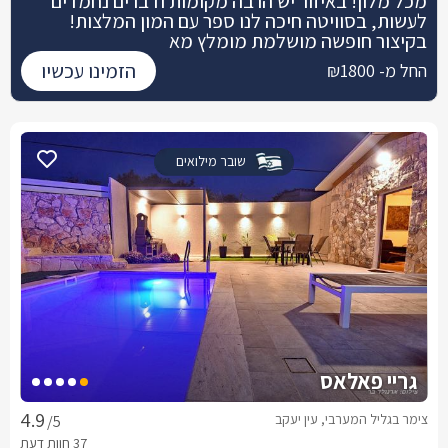
מכל מלון! באיזור יש הרבה מקומות ודברים נחמדים
לעשות, בסוויטה חיכה לנו ספר עם המון המלצות!
בקיצור חופשה מושלמת מומלץ מא
הזמינו עכשיו
החל מ- ₪1800
שובר מילואים
גריי פאלאס
צימר בגליל המערבי, עין יעקב
/5