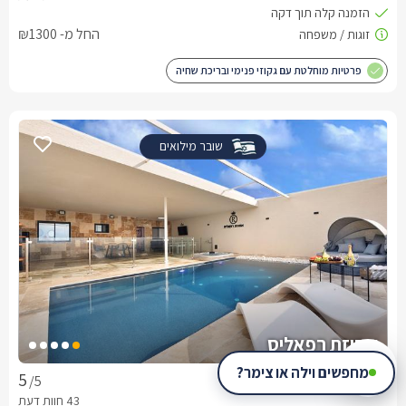
החל מ- ₪1300
פרטיות מוחלטת עם גקוזי פנימי ובריכת שחיה
שובר מילואים
אחוזת רפאליס
מחפשים וילה או צימר?
סוויטה בגליל המערבי, עין יעקב
/5