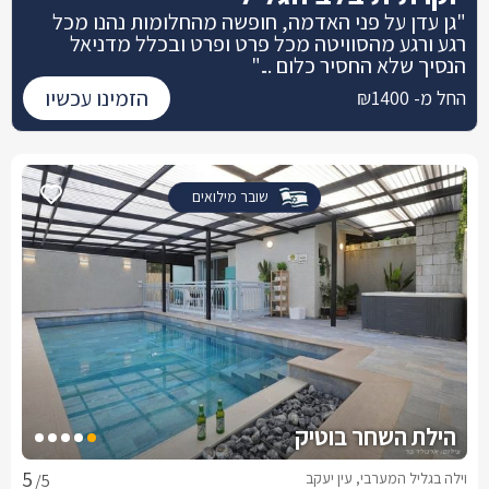
"גן עדן על פני האדמה, חופשה מהחלומות נהנו מכל
רגע ורגע מהסוויטה מכל פרט ופרט ובכלל מדניאל
הנסיך שלא החסיר כלום ..."
הזמינו עכשיו
החל מ- ₪1400
שובר מילואים
הילת השחר בוטיק
וילה בגליל המערבי, עין יעקב
/5