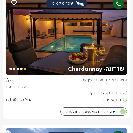
שובר מילואים
שרדונה- Chardonnay
סוויטה בגליל המערבי, עין יעקב
/5
החל מ- ₪1500
בריכה פרטית וגקוזי ספא פרטיים לסוויטה