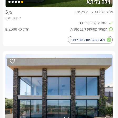
וילה גליתא
וילה בגליל המערבי, עין יעקב
/5
החל מ- ₪2500
וילה מפנקת עם 7 חדרי שינה