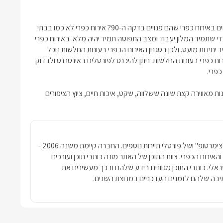
האם בעקבות הריבוי באירוח הכפרי נוכל למצוא יותר צימרים המתמחים באירוח כפרי שהם פנויים בדקה ה-90? אירוח כפרי לא כמו בבתי
די שתמיד המלון יעבוד ומצב התפוסה תמיד יהיה מלא. באירוח כפרי
יחידות מועט. ולכן בסגנון האירוח הכפרי בעונות החלשות נוכל
אטרקטיביים יותר באירוח כפרי בעונות החלשות. ניתן להיכנס לפורטלים באינטרנט ולבדוק
כפרי.
ות מאווירה קצת שונה ששלווה, שקט, איכות חיים, ציוץ הציפורים
חברת פרסומדיה נטגרופ הבעלים של האתר "צימרטופ" ושל פורטלי תיירות נוספים. החברה קיימת משנה 2006 -
ימרים והאירוח הכפרי. צוות התוכן של האתר מונה כותבי תוכן ועורכים
שראלי. כותבי התוכן מגוונים בידע שלהם ובכך מעשירים את
בה שלהם לזמנים העדכניים במרוצת השנים.