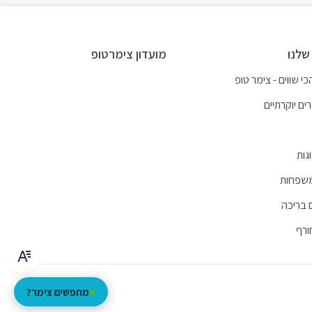
שלנו
מועדון צימרטופ
י שווים - צימר טופ
ים יוקרתיים
גות
משפחות
 בריכה
ורף
מחפשים צימר?