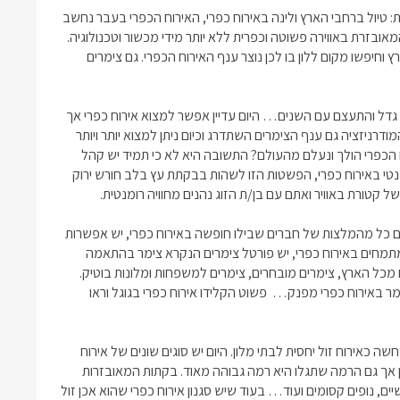
יול ברחבי הארץ ולינה באירוח כפרי, האירוח הכפרי בעבר נחשב
אובזרת באווירה פשוטה וכפרית ללא יותר מידי מכשור וטכנולוגיה.
וחיפשו מקום ללון בו לכן נוצר ענף האירוח הכפרי. גם צימרים
גדל והתעצם עם השנים… היום עדיין אפשר למצוא אירוח כפרי אך
ודרניזציה גם ענף הצימרים השתדרג וכיום ניתן למצוא יותר ויותר
ח הכפרי הולך ונעלם מהעולם? התשובה היא לא כי תמיד יש קהל
מנטי באירוח כפרי, הפשטות הזו לשהות בבקתת עץ בלב חורש ירוק
 קטורת באוויר ואתם עם בן/ת הזוג נהנים מחוויה רומנטית.
דם כל מהמלצות של חברים שבילו חופשה באירוח כפרי, יש אפשרות
מתמחים באירוח כפרי, יש פורטל צימרים הנקרא צימר בהתאמה
מכל הארץ, צימרים מובחרים, צימרים למשפחות ומלונות בוטיק.
ר באירוח כפרי מפנק… פשוט הקלידו אירוח כפרי בגוגל וראו
ה כאירוח זול יחסית לבתי מלון. היום יש סוגים שונים של אירוח
ון אך גם הרמה שתגלו היא רמה גבוהה מאוד. בקתות המאובזרות
ם, נופים קסומים ועוד… בעוד שיש סגנון אירוח כפרי שהוא אכן זול