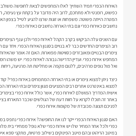
האירוח הכפרי תמיד השתייך לאלו המחפשים לצאת לחופשה משולבת: ט
כפשוט, רומנטי ולא מתחכם, לרוב היה מדובר על בקתת עץ
נעימה, המ
המטרה הייתה פשוטה: משפחות או זוגות שרצו להגיע לטייל בצפון הארץ 
נחשבים כאירוח כפרי וגם בתי הארחה נחשבים כאירוח כפרי.
עם השנים עלה הביקוש בקרב הקהל לאירוח כפרי ולכן ענף הצימרים 
רוב הצימרים החדשים כבר לא בנויים בסגנון האירוח הכפרי. ויחד עם המ
צימרים הבנויים ומאובזרים כסוויטות מפוארות. האם זה אומר שהאירו
המחפש אירוח כפרי. ועדיין הדרישה גבוהה לאירוח כפרי. יש משהו רו
ואל מול נופים מרהיבים, ללגום מקפה או מחליטת תה מרגיעה, ריחות של
כיצד ניתן למצוא צימרים או בתי הארחה המתמחים באירוח כפרי? קו
למצוא באינטרנט אתרים רבים המציעים מגוון צימרים ובתי הארחה ה
אישית המדריך המושלם לאירוח כפרי, אשר כולל אירוח כפרי בצימרים 
באתר זה תוכלו לקרוא על חוות דעת של הגולשים שכבר התארחו בצימ
לפניכם תצוגה מכובדת של מקומות אירוח כפרי.
האם סגנון האירוח הכפרי ייקר לנו את החופשה? אירוח כפרי נתפס במחש
כפרי ולכל אחר המחיר שלו יש אירוח כפרי שלא נופל ממחירי בית מל
במיטב הריהוט ובהם מיטב הפינוקים בשילוב פרטיות, מתקני ספא אישיי