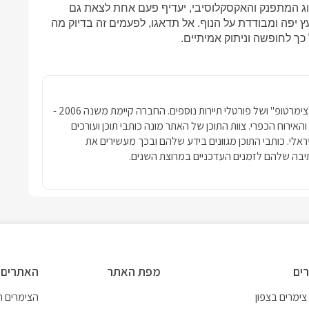
וג המתפנק והאקסקלוסיבי, יעדיף פעם אחת לצאת גם
פה ומבודדת על הנוף. אל תדאגו, לפעמים זה בדיוק מה
 כך לחופשה וניתוק אמיתיים.
חברת פרסומדיה נטגרופ הבעלים של האתר "צימרטופ" ושל פורטלי תיירות נוספים. החברה קיימת משנה 2006 -
ימרים והאירוח הכפרי. צוות התוכן של האתר מונה כותבי תוכן ועורכים
שראלי. כותבי התוכן מגוונים בידע שלהם ובכך מעשירים את
בה שלהם לזמנים העדכניים במרוצת השנים.
ים
מפת האתר
האתרים 
צימרים בצפון
הצימרים הכ