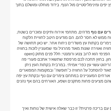
יפים ומינימליסטיים מול הנוף. בידוד מוחלט ומושלם בתוך
ים עם נוף
מדהים, מתחמי אירוח ותיקים ומוכרים בשטח,
רוח ממש לא חסר להם. הם מודעים היטב לחוויית הלקוח
 צימרים בקתות עץ משדרים ניחוח אחר. יש כאן תחושה של
יה ואווירה שונות מאוד מהרגיל ומי שמעוניין לזכות בחוויה
לא שגרתית, בטח ישמח מאוד לקפוץ על הרעיון הזה. העיצוב הפנימי הוא לרוב צנוע ורומנטי: חלל פנים מתוק (open
 ומטבחון. בחוץ תחכה לכם מרפסת שתשאיר אתכם פעורי פה
יהוט עשוי עץ כפרי אמיתי. במרבית בקתות העץ ניתן
אוד להסתכל על החוויה כ"חופשה" ובמקומות המפוארים
ם. אורחים המעוניינים במתחם צימרים עם נוף ובקתת עץ יפה
הם מציעים פחות מתקנים ושפע, האורחים בהם אף נהנים
עם בריכה פרטית? זו כבר שאלה אישית של נוחות ואיך