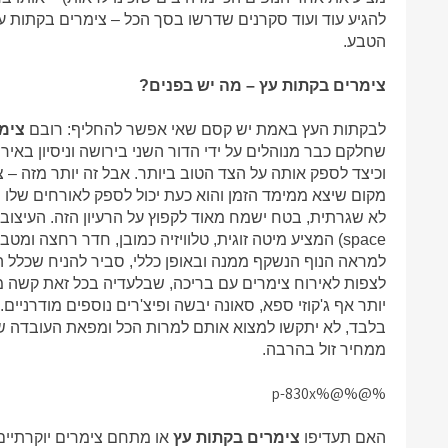
להגיע עוד ועוד סקרנים שדרשו בסך הכל – צימרים בקתות עץ 
הטבע.
צימרים בקתות עץ – מה יש בפנים?
לבקתות העץ באמת יש קסם שאי אפשר להחליף: רובם
צימר
שחלקם כבר מנוהלים על ידי הדור השני בירושה וניסיון באי
וכיצד לספק אותה על הצד הטוב ביותר. אבל זה יותר מזה –
מקום שיצא ממימד הזמן והוא כעת יכול לספק לאורחים שלו חוו
space) המציע מיטה זוגית, טלוויזיה כמובן, חדר רחצה
למראה הנוף הנשקף ממנה ובאופן כללי, סביר להניח שכלל הר
לצפות לאירוח צימרים עם בריכה, שבלעדיה בכל זאת קשה מ
יותר אף ג'קוזי ספא, סאונה יבשה ופיצ'רים נוספים מודרניי
בלבד, לא יתקשו למצוא אותם למרות הכל ומפאת העובדה ש
ממחיר זול בהרבה.
%@%@%p-830x
האם תעדיפו
צימרים בקתות עץ
או מתחם צימרים יוקרתיים 