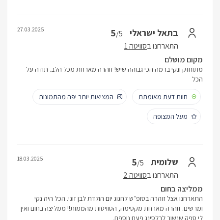
27.03.2025
5
בתאל ישראלי
/5
התארחנו ב
סוויטה 1
מקום מושלם
מתוחזק ונקי ברמה הכי גבוהה שיש! זוהרה מארחת מכל הלב. תודה על
הכל
חוות דעת מאומתת
המציאות יותר יפה מהתמונות
מעל המצופה
18.03.2025
5
שלומית
/5
התארחנו ב
סוויטה 2
ממליצה בחום
התארחנו אצל זוהרה בסופ״ש לחגוג יום הולדת לבן זוגי. הכל היה נקי
ומרשים. זוהרה מארחת מקסימה, הסוויטות מהממות!! ממליצה בחום ואין
לי ספק שנשוב לבלסינג פעם נוספת.