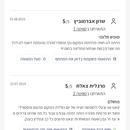
01.08.2025
5
שרון אברמוביץ
/5
התארחנו ב
סוויטה 1
סופש חלומי
הייתה לנו חוויה מדהימה המקום נקי ומסודרזוהרה מהממת דאגה לנו לכל
מה שצריךבטוח שנחזורממליצה בחום !!!
התמונות משקפות בדיוק את המתחם
מעל המצופה
23.07.2025
5
מרגלית צאלח
/5
התארחנו ב
סוויטה 2
מושלם
יצאנו אני ובעלי לחופשה זוגית של יום הולדת המקום מהמם ופסטורלי
מאוד.יש פרטיות וזוהרה היתה זמינה עבורנו עבור כל מה שהיינו צריכים מ
א' עד ת' גם בשעות המאוחרות יצאנו מרוצים כל כך ונמליץ בענק
חוות דעת מאומתת
המציאות יותר יפה מהתמונות