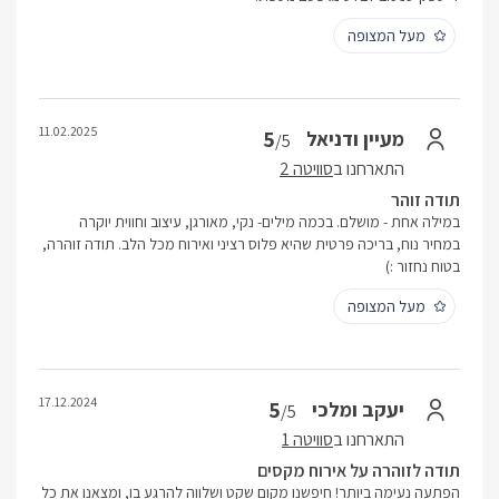
מעל המצופה
11.02.2025
5
מעיין ודניאל
/5
התארחנו ב
סוויטה 2
תודה זוהר
במילה אחת - מושלם. בכמה מילים- נקי, מאורגן, עיצוב וחווית יוקרה
במחיר נוח, בריכה פרטית שהיא פלוס רציני ואירוח מכל הלב. תודה זוהרה,
בטוח נחזור :)
מעל המצופה
17.12.2024
5
יעקב ומלכי
/5
התארחנו ב
סוויטה 1
תודה לזוהרה על אירוח מקסים
הפתעה נעימה ביותר! חיפשנו מקום שקט ושלווה להרגע בו, ומצאנו את כל