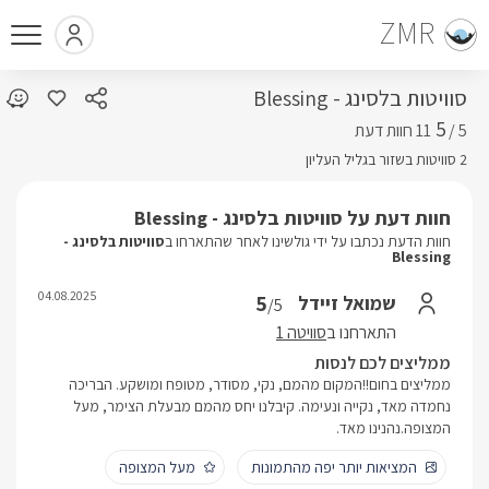
ZMR
סוויטות בלסינג - Blessing
5
5 /
2 סוויטות בשזור בגליל העליון
חוות דעת על סוויטות בלסינג - Blessing
חוות הדעת נכתבו על ידי גולשינו לאחר שהתארחו ב
סוויטות בלסינג -
Blessing
04.08.2025
5
שמואל זיידל
/5
התארחנו ב
סוויטה 1
ממליצים לכם לנסות
ממליצים בחום!!המקום מהמם, נקי, מסודר, מטופח ומושקע. הבריכה
נחמדה מאד, נקייה ונעימה. קיבלנו יחס מהמם מבעלת הצימר, מעל
המצופה.נהנינו מאד.
המציאות יותר יפה מהתמונות
מעל המצופה