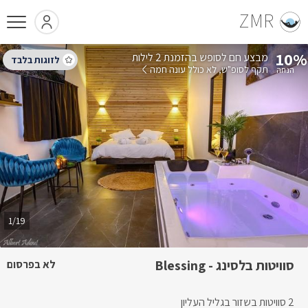
ZMR
10%
בהזמנת 2 לילות
תקף לסופ"ש
לא כולל עונה חמה
1/19
סוויטות בלסינג - Blessing
לא בפרסום
2 סוויטות בשזור בגליל העליון