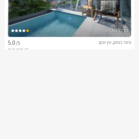
הדבר האמיתי
צימר בצפון, עין יעקב
/5
החל מ- ₪1500
סוויטה פרטית לזוגות ומשפחות
שובר מילואים