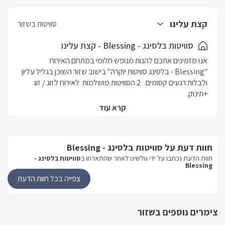
קצת עלינו
סוויטות בשזור
סוויטות בלסינג - Blessing - קצת עלינו
אנו מזמינים אתכם להנות מנופש חלומי במתחם האירוח 
"Blessing - בלסינג סוויטות יוקרה" בישוב שזור השוכן בגליל עליון 
ולבלות רגעים קסומים.  2 הסוויטות מושלמות  לאירוח לזוג / זוג 
בסוויטות תהנו מג'קוזי ,מיטה עם מזרון אורטופדי זוגי מרווח, פינת 
קרא עוד
אוכל בנויה מעץ, פינת ישיבה נעימה, מרפסת חיצונית.לכל אחת 
מהסוויטות מתחם גן פרטי ובו בריכת שחייה מפנקת עם מיטות שיזוף 
, ערסל , פינת מנגל , פינת ישיבה הצופה לנוף פסטורלי הררי 
חוות דעת על סוויטות בלסינג - Blessing
משגע.הנראות של המקום מתחרה בניקיונו - כל פרט כאן מעוצב 
חוות הדעת נכתבו על ידי גולשינו לאחר שהתארחו ב
סוויטות בלסינג -
מתוך מחשבה והשקעה רבה, והכל זוהר ומבריק מניקיון. להשלמת 
Blessing
האירוח ניתן להזמין עד פתח הצימר עיסויים וטיפולים, סידור המקום 
צפייה בכל חוות הדעת
"Blessing - בלסינג סוויטות יוקרה" לחופשה רומנטית ובלתי 
צימרים נוספים בשזור
נשכחת.