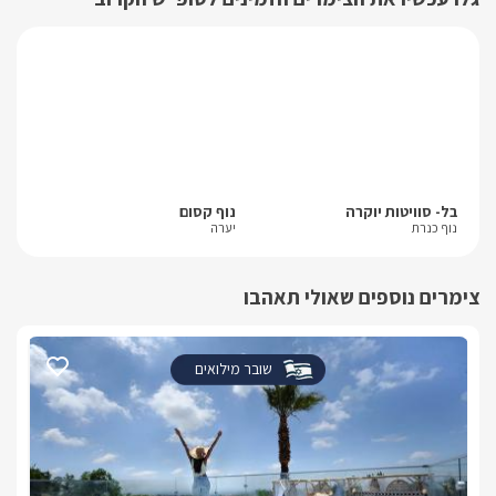
בל- סוויטות יוקרה
נוף קסום
סי-זן-
נוף כנרת
יערה
מעל
צימרים נוספים שאולי תאהבו
שובר מילואים