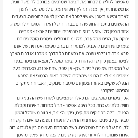
מאפשר לגולשים לבחור את הצימר שמתאים עבורכם לחופשה זוגית
או משפחתית, אך מנגד תהליך חיפוש המקום לנופש עשוי להפוך
לארוך ומייגע באופן שעשוי לסכל את הרצון לצאת לחופשה. הצעדים
הראשונים בתכנון החופשה הם בבחירה של האזור המועדף לחופשה.
אזור הצפון כולו שופע בנופים מרהיבים וייחודיים לארצנו- צמחייה
ירוקת עד, הרים מכל עבר, פלגי מים ונחלים. צימרים מומלצים הם
צימרים שחייבים להעניק למתארחים בהם טעימה אמיתית של אותו
טבע מרהיב ובלתי נשנה. אם נסעתם כל הדרך ממרכז או דרום הארץ
לצימר בצפון כיוון שהוא הוגדר כ"צימר מומלץ", ומצאתם צימר בגינה
של המארח שצופה לבית השכן- אין ספק שתתאכזבו. מארחים בעלי
צימרים מומלצים הם מי שהצליחו לשלב באופן הרמוני את הטבע
הנפלא שקיים באזור הצפון עם מיטב הפינוקים, האבזור המתקדם
והריהוט היוקרתי
.
אכן, צימרים מומלצים הם כאלה שמציעים לאורח ששוהה במקום
חוויה בלתי נשכחת בכל היבט אפשרי- החל מחדוות האירוח וקבלת
הפנים, וכלה בפינוקים מתוקים, ניקיון הצימר, אבזור משוכלל והמון
טבע ונוף. בשנים האחרונות החלה להתעורר תופעה מדאיגה הקשורה
לקיומם של צימרים מומלצים. בשל התחרות העצומה בין אלטרנטיבות
אירוח שונות, החלו אתרי אינטרנט שונים להציג מידע שאינו מהימן