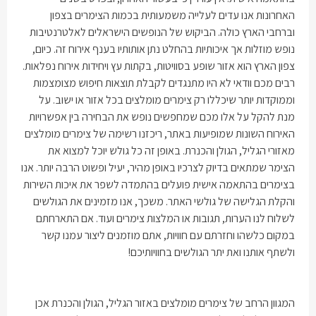
האחרונות אנו עדים לעלייה משמעותית בכמות הצימרים בצפון
וברחבי הארץ כולה. הביקוש של הנופשים הישראלים לאלטרנטיבות
נופש מוזלות אך איכותיות בהחלט נתן אותותיו בענף אירוח זה. כיום,
צפון הארץ הוא אזור שופע בסוויטות, בקתות עץ ויחידות אירוח נפלאות.
רבים מכם וודאי לא היו מתנגדים לקבלת תוצאות חיפוש מצומצמות
וממוקדות יותר שיכללו רק צימרים מומלצים בכל אזור או ישוב. על
מנת להקל על אלו מכם שמחפשים נופש את הבחירה בין אפשרויות
האירוח השונות שמופיעות באתר, ריכזנו רשימה של צימרים מומלצים
מאזורי הגליל, הגולן והכנרת. באופן זה כל גולש יוכל למצוא את
הצימר שמתאים בדיוק לצרכיו באופן מהיר, יעיל ופשוט הרבה יותר. אנו
בצימרים בהתאמה אישית פועלים בהתמדה לשפר את איכות השירות
והקלת הגלישה של גולשי האתר. משכך, אנו מזמינים את הגולשים
לשלוח לנו הערות, תגובות או
המלצות צימרים
ועוד. אם התארחתם
במקום כלשהו וחזרתם עם חוויות, אתם מוזמנים ליצור עמנו קשר
ולשתף אותנו ואת יתר הגולשים בחוויותיכם
!
המגוון הרחב של צימרים מומלצים באזור הגליל, הגולן והכנרת אכן