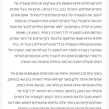
ולפרסם יחידות אירוח פשוטות ולא אטרקטיביות תחת קטגוריה של
צימרים מומלצים. המהלך נבע, ככל הנראה, מרצון של בעלי אתרים
להפוך את הקטגוריה של צימרים מומלצים ל"נסחרת". אותם אתרים
זיהו את הרצון של בעלי צימרים להופיע תחת הקטגוריה הנכספת
(שתביא לעליה במוניטין וכך ליותר אורחים) והחליטו למכור את שטח
הפרסום תחת הקטגוריה לכל המרבה במחיר. באופן זה, סוויטות
ויחידות אירוח שונות שרחוקות מלעמוד בקריטריונים של צימר מומלץ,
מצאו עצמן תחת הקטגוריה בגלל שבעליהן שילמו בעבור זה. ברור
שמדובר בעובדה חמורה ויש להוקיע כל פעילות שכזאת. המטרה של
כל אתרי הפרסום הראויים היא להעביר מידע אמין ומהימן לגולשי
האתר ופעולת הטעיה שכזאת בהחלט מחמיצה את המטרה
.
באתר צימרים בהתאמה אישית אנו מפרסמים מגוון וסוגים שונים של
אפשרויות אירוח. חלקן מאוד יוקרתיות ומחיר השהייה בהן הוא בהתאם,
ואילו אפשרויות אירוח אחרות הן זולות יותר, מציעות אירוח בסיסי,
והמחיר הוא כמובן בהתאם. המטרה היא לאפשר לכל קהל יעד
למצוא מענה ולהנות מנופש ברחבי הצפון. הקטגוריה של צימרים
מומלצים קיימת גם באתר שלנו. גולשים שמעוניינים לשמוע חוות דעת
אותנטיות ולהתרשם מהתרשמותם של אורחים ששהו בצימרים