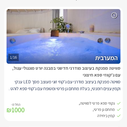
המערבית
1/16
סוויטה מפנקת בעיצוב מודרני חדשני במבנה יורט מונגולי עגול,
עם ג'קווזי ספא חיצוני
סוויטה מפנקת בעיצוב מודרני עם ג'קוזי זוגי מעוצב מסך LED ענקי
וקמין עצים רומנטי, בעלת מתחם גן פרטי ומטופח עם ג'קוזי ספא לוהט .
היורט מעוצב בצבעים שקטים של לבן ואפור מואר בתאורה נעימה צורת
גקוזי ספא פרטי לסוויטה,
₪1000
המבנה עגולה עם תקרה גבוהה מאד כך שנוצר חלל פתוח, גדול ומרווח
מתחם גן פרטי,
בעל אנרגיה טובה ונעימה, בסוויטה יהנו האורחים ממיטה זוגית גדול
קמין ביחידה
ונוחה בגודל קווין סייז, מסך LED ענקי בגודל 55 אינץ', עם חיבור לערוצי