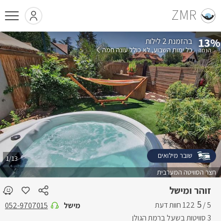
ZMR
13%
בהזמנת 2 לילות
כל ימות השבוע
לא כולל עונה חמה
שובר מילואים
1/13
חצר הסוויטה המערבית
זוהר ומישל
5
5 /
מישל
052-9707015
3 סוויטות בשעל ברמת הגולן