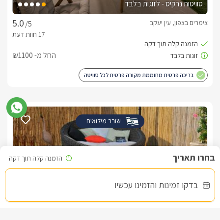
הארץ.
סוויטות נרקיס - לזוגות בלבד
לצפייה במדיניות ותנאי הזמנה -
לחצו כאן
צימרים בצפון, עין יעקב
/5
לידיעתכם, הפרטים המוצגים באתר: התפוסה המחירים והמבצעים
החל מ- ₪1100
מעודכנים ומאומתים. תוכלו לבדוק ולבצע הזמנה באהבה רבה ♥
לפרטים נוספים או שאלות אנחנו פה לשירותכם
בריכה פרטית מחוממת מקורה פרטית לכל סוויטה
בברכה, מישל -
052-9707015
שובר מילואים
בדקו זמינות והזמינו עכשיו