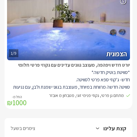
משושים בשחור לבן המשתלב באמירה העיצובית
של היורט וחדר הרחצה היפהפה, פינת אוכל זוגית ומודרנית מטבחון
מאובזר הכולל: מקרר, מיקרוגל, קומקום חשמלי, פינת קפה/תה, מכונת
נספרסו וכלי מטבח. בסוויטה שתי ספות בגווני אפור מעוצבות ונוחות
במיוחד נפתחות ללינת ילדים, חדר הרחצה בעיצוב עכשווי בגווני שחור
לבן ותמצאו בו סבוני רחצה, מגבות וחלוקים.
*לכל סוויטה יציאה למתחם גן פרטי, מטופח ויפה, הכולל מרפסת עם
הצפונית
ערסל ישיבה, שולחן זוגי ופינת ברביקיו.
1/9
יורט חדש ויפהפה, מעוצב גוונים עדינים עם גקוזי פרטי חלומי
*סוויטת בוטיק חדשה*
חדש- ג'קוזי ספא פרטי לסוויטה.
סוויטה חדשה מרווחת במיוחד, מעוצבת בגווני שמנת ולבן, עם נגיעות
אפור. עם ג'קוזי זוגי רומנטי, מיטה זוגית גדולה עם מזרן אורטופדי ומתחם
מתחם גן פרטי, גקוזי פנימי זוגי, מטבחון מ אובזר
₪1000
גן פרטי ומטופח.
היורט האינטימי מעוצב בגוונים שקטים של שמנת לבן ואפור, מואר
בתאורה נעימה עם וילונות נשפכים יפים מבד לבן שקפקף הנותנים
לשמש לחדור אל הסוויטה ומצד שני וילונות כהים להצללה מוחלטת של
קצת עלינו
צימרים בשעל
היורט, צורת המבנה עגולה עם תקרה גבוהה מאד כך שנוצר חלל פתוח,