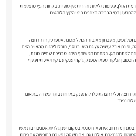
שתי הבקתות הקסומות של "יובלים ספא ואירוח" שוכנות באניעם שברמת הגולן, עטופות גליליות והרריות אין-סופיות. בקתות העץ מתאימות 
התרענן במי הבריכה הצוננים בימי הקיץ הלוהטים.
בכל בקתה תיהנו ממיטה זוגית מפנקת עשויה עץ איכותי, מצעים רכים ומלטפים, מטבחון מאובזר הכולל מכונת אספרסו, חדר רחצה 
מהודר, מסך LCD 37', חבילת ערוצי YES, נגן DVD, פינת ישיבה נעימה, ופינת אוכל עשויה עץ גם היא. בנוסף, תוכלו ליהנות מהאוויר הצח 
במרפסת פרטית לכל בקתה וג'קוזי זוגי עגול ומקורה, עטוף דק עץ ופונה למתחם הגן. במתחם המשותף תיהנו מבריכת שחייה צוננת, 
עטופה קירות אבן יפים וצמחייה ירוקה, לצדה חבויה פינת ישיבה נעימה וכמובן הג'קוזי ספא המפנק, ג'קוזי ענקי עם קירוי איכותי ועטוף 
עם הגעתכם למקום ייחכו לכם פינוקים כגון יין משובח, שוקולדים, חלוקי רחצה וכלי רחצה.תוכלו להתפנק בארוחת בוקר עשירה בתיאום 
שלום נפרד.
לחובבי תרבות הגעתם למקום הנכון- אניעם הנו כפר אמנים המעוצב בסגנון מדרחוב אירופאי רומנטי. במקום ישנן גלריות אמנים רבות אשר 
עובדים ויוצרים במקום, בתי קפה ומסעדות, סדנאות אומן ועוד יצירות קסומות להנתאכם. אולם זאת, אם חשקה נפשכם בחופשה עם פחות 