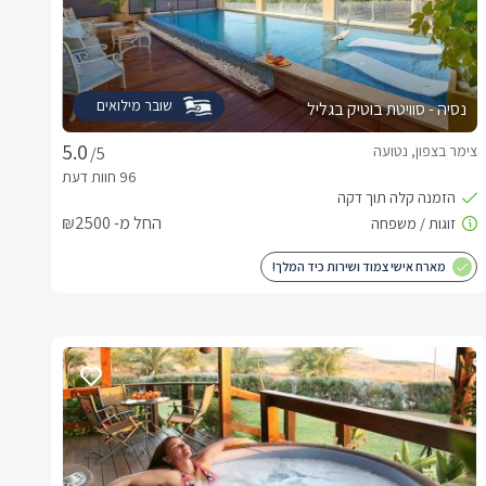
שובר מילואים
נסיה - סוויטת בוטיק בגליל
צימר בצפון, נטועה
/5
החל מ- ₪2500
מארח אישי צמוד ושירות כיד המלך!