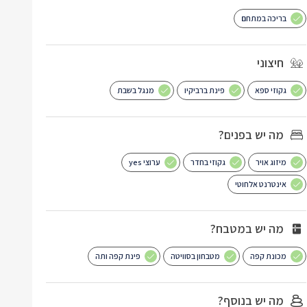
בריכה במתחם
חיצוני
גקוזי ספא
פינת ברביקיו
מנגל בשבת
מה יש בפנים?
מיזוג אויר
גקוזי בחדר
ערוצי yes
אינטרנט אלחוטי
מה יש במטבח?
מכונת קפה
מטבחון בסוויטה
פינת קפה ותה
מה יש בנוסף?