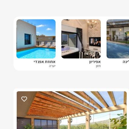
ינה
אפיריון
אחוזת אפנדי
חזון
יערה