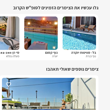
גלו עכשיו את הצימרים הזמינים לסופ"ש הקרוב
בל- סוויטות יוקרה
נוף קסום
סי-זן-sea-zen
נוף כנרת
יערה
מעלה גמלא
צימרים נוספים שאולי תאהבו