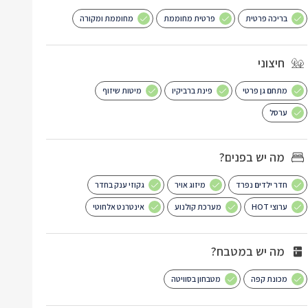
בריכה פרטית
פרטית מחוממת
מחוממת ומקורה
חיצוני
מתחם גן פרטי
פינת ברביקיו
מיטות שיזוף
ערסל
מה יש בפנים?
חדר ילדים נפרד
מיזוג אויר
גקוזי ענק בחדר
ערוצי HOT
מערכת קולנוע
אינטרנט אלחוטי
מה יש במטבח?
מכונת קפה
מטבחון בסוויטה