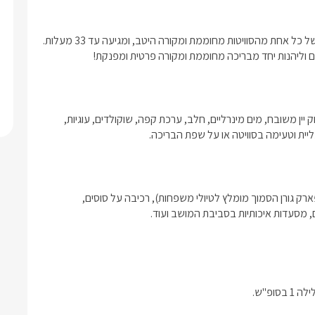
ם וליהנות יחד מבריכה מחוממת ומקורה פרטית ומפנקת!
התענוג היוקרתי מתחיל כבר עם הגעתכם, בסוויטה מחכה לכם בקבוק יין משובח, מים מינרליים, חלב, ערכת קפה, שוקולדים, עוגיות, 
ליית וטעימה בסוויטה או על שפת הבריכה. 
שפע פעילויות במרחק נסיעה קצר ביותר: מסלולי הליכה מרהיבים (פארק גורן הסמוך מומלץ לטיולי משפחות), רכיבה על סוסים, 
ם, מסעדות איכותיות בסביבת המושב ועוד.