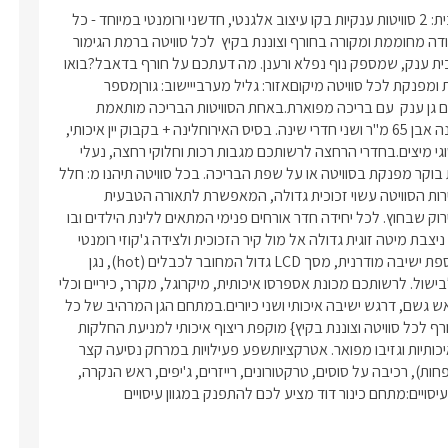
במושב גורן, בלב הגליל המערבי, מחכה לכם החופשה האולטימטיבית: 2 סוויטות ענקיות בקו עיצוב אלגנטי, חדשני ורומנטי במיוחד - כל 
סוויטה במתחם פרטי ענק משלה! החוויה המפנקת כוללת בריכה צמודה מחוממת ומקורה בחורף וצוננת בקיץ  לכל סוויטה ברמת הגימור 
האיכותית ביותר, כאשר בינה ובין השהות הפנימית מפריד רק קיר זכוכית ענק, שמספק נוף נפלא ורענן. מה דעתכם על חורף בדאבל?בואו 
עם עוד זוג חברים ותוכלו ליהנות יחד מבריכה מחוממת ומקורה פרטית ומפנקת לכל סוויטה מיקוםאזור: גליל מערבייישוב: גורןמספר 
יחידות2 סוויטות יוקרתיות ופרטיות למשפחות וזוגות - לכל סוויטה מתחם גן ענק  עם בריכה מפוארת.באחת הסוויטות הבריכה מותאמת 
לחורף - מחוממת ומקורה. סוג מבנה/ גודל שתי הסוויטות זהות, במבנה אבן 65 מ"ר ושני חדרי שינה. בסיס האירוחלינה + בקבוק יין איכותי, 
מים מינרליים, חלב, ערכת קפה ותה צמחים, שוקולדים, עוגיות ושני סוגי מיצים.בחדרי הרחצה לרשותכם מגבות רכות וחלוקי רחצה, נעלי 
ספא, תמרוקי רחצה וקצף אמבט.בתיאום מראש ניתן ליהנות מארוחת בוקר מפנקת בסוויטה או על שפת הבריכה. בכל סוויטה תיהנו מ: חלל 
פנים בקו עיצוב נקי תוך שמירה על מראה חדשני ומתוחכם. אחד מקירות הסוויטה עשוי זכוכית גדולה, המאפשרת לתאורה הטבעית 
להיכנס פנימה ולהשקיף מבפנים ישירות אל הבריכה הפרטית והגן הירוק שבחוץ. לכל יחידה חדר אורחים פנימי המתאים ללינת הילדים ובו 
מיטות נוספות ומסך  LCD המחובר לכבלים (hot). בטרקלין המרכזי, ניצבת מיטה זוגית גדולה אל מול קיר הזכוכית ולצידה ג'קוזי רומנטי 
גדול עם משענות ראש נוחות. מול המיטה ניצבים בר אכילה מהודר, ספת ישיבה מודרנית, מסך LCD גדול המחובר לכבלים (hot), נגן 
DVD ומערכת קולנוע ביתית. אזור המטבחון מרווח ומאובזר ומתאים לבישול. לרשותכם מכונת אספרסו איכותית, מיקרוגל, מקרר, כיריים וכלי 
מטבח. חדר הרחצה הגדול והמעוצב ממוקם בנפרד וכולל מקלחון ראש גשם, דרגש ישיבה איכותי ושני כיורים.במתחם הגן המרהיב של כל 
סוויטה, תוכלו להתפנק בבריכה בנויה יפהפייה (מחוממת ומקורה בחורף לכל סוויטה וצוננת בקיץ} מוקפת ריצוף איכותי למניעת החלקות 
ונושקת למדשאות נעימות ובהן מיטות שיזוף, ערסלים, פינות ישיבה איכותיות וגזיבו מפואר. אטרקציותשפע פעילויות במרחק נסיעה קצר 
ביותר: מסלולי הליכה מרהיבים (פארק גורן הסמוך מומלץ לטיולי משפחות), רכיבה על סוסים, טרקטורונים, רייזרים, ג'יפים, ראש הנקרה, 
אגם מונפורט, מבצר יחיעם, מסעדות איכותיות בסביבת המושב ועוד.עיסויים:מתחם כינור דוד מציע לכם להתפנק במגוון עיסויים 