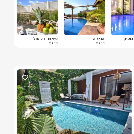
בוטיק
אניצ'ה
פיאצה דל סול
חד נס
חד נס