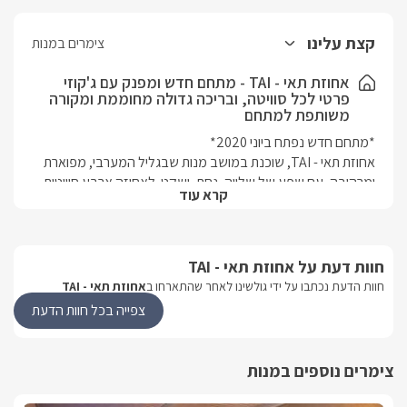
קצת עלינו
צימרים במנות
אחוזת תאי - TAI - מתחם חדש ומפנק עם ג'קוזי
פרטי לכל סוויטה, ובריכה גדולה מחוממת ומקורה
משותפת למתחם
אחוזת תאי - TAI, שוכנת במושב מנות שבגליל המערבי, מפוארת 
ומרהיבה, עם שפע של שלווה, נחת, ושקט. לאחוזה ארבע סוויטות 
קרא עוד
מפנקות, כאשר לכל אחת מהן ג'קוזי פרטי מעוצב וגדול, וחלון גדול 
שצופה אל ההרים, במתחם החוץ תמצאו בריכה משותפת (מחוממת 
ומקורה בחודשי החורף) אל מול נוף פנורמי יפהפה. הסוויטות 
מתאימות לזוגות, משפחות, או קבוצת חברים שרוצה ליהנות 
חוות דעת על אחוזת תאי - TAI
מהשקט של הצפון היפה. מושב מנות נמצא מרחק נסיעה קצר 
חוות הדעת נכתבו על ידי גולשינו לאחר שהתארחו ב
אחוזת תאי - TAI
מהעיר נהריה,  שם תמצאו שפע של אטרקציות להנאתכם, ביניהן 
צפייה בכל חוות הדעת
מסעדות טובות במיוחד, קניונים וחנויות, האתר ראש הנקרה 
(הנקרות), מערת הקשת, אגם המונפורט. בנוסף תוכלו ליהנות גם 
ממסלולי הליכה, רכיבה על סוסים, וטיולי ג'יפים. שם תוכלו ליהנות 
צימרים נוספים במנות
מטיילת יפה וחדשה לאורך החוף של נהריה, וגולת הכותרת חוף 
אכזיב- שמורת טבע מדהימה