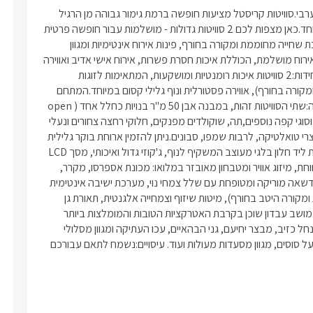
חוויה רומנטית, שלווה ומושקעת לזוגות ומשפחות מול נופי הגליל המערבי.סוויטות קריסטל מציעות חופשה ברמת גימור גבוהה מן הרגיל 
במיקום שקט, עיצוב קלאסי נקי וחמים ואירוח לבבי אדיב ומפנק במיוחד.כאן מצפות לכם 2 סוויטות גדולות - מושלמות עבור חופשה פרטית 
ל-2 זוגות חברים!מתחם הגן המעוצב שוכן ממש בקו הנוף וכולל בריכת שחייה מחוממת ומקורה בחורף, פינות אירוח אינטימיות ומגוון 
פעילויות ואטרקציות בסביבה הקרובה.אתם מוזמנים ליהנות מחוויית אירוח מושלמת, הכוללת איכות חסרת פשרות, אירוח אישי אדיב ואווירה 
רומנטית מיוחדת. מיקום:אזור: גליל מערבייישוב: מושב עבדוןמספר יחידות:2 סוויטות איכות רומנטיות ומושקעות, המתאימות לזוגות 
ומשפחות.אורחי המתחם נהנים מבריכה חיצונית מעוצבת (מחוממת ומקורה בחורף), אווירה פסטורלית ונוף גלילי קסום במיוחד.המתחם 
מושלם ל-2 זוגות חברים המעוניינים במתחם פרטי לחלוטין! סוג מבנה:שתי הסוויטות זהות, במבנה אבן 50 מ"ר בנויות כחלל אחד (open 
space).בסיס האירוח לינה + בקבוק יין משובח, חלב, קפסולות קפה וסוגי קפה נוספים,תה, שוקולדים מפנקים, חלוקי רחצה צחורים ונעלי 
ספא למזמינים מסאז', מגבות רחצה איכותיות, מגבות פנים וידיים, מוצרי טואלטיקה, לרבות שמפו, סבונים.ניתן להזמין ארוחת בוקר גלילית 
עשירה בתיאום מראש. בכל סוויטה תיהנו מ:מיטה זוגית גדולה הניצבת ליד חלון בלגי מעוצב המשקיף לנוף, ג'קוזי גדול ואיכותי, מסך LCD 
בערוצי הלוויין, פינת קפה מפוארת, חדר רחצה מהודר, פינת אוכל מרווחת, מיזוג אוויר ומטבחון מאובזר במלואו: מכונת אספרסו, מקרר, 
מיקרוגל, פינת קפה וכלי מטבח. לכל סוויטה מרפסת גן פרטית ובה מדשאה מוריקה ומטופחת עם שלל צמחי נוי, מערכת ישיבה אינטימית 
ופינת ברביקיו אישית. במתחם הגן תיהנו מ:בריכה מעוצבת (מחוממת ומקורה היטב בחורף), מיטות שיזוף וצמחייה אלגנטית, תאורת גן 
רומנטית בשעות הערב ונוף פנורמי מרהיב אל הרי הגליל.  אטרקציות:מושב עבדון שוכן בקרבת האטרקציות הטובות והמומלצות ביותר 
בגליל המערבי: ראש הנקרה, חופי אכזיב המרהיבים, מבצר מונפור, נחל כזיב, מבצר יחיעם, גני הבהאיים, עכו העתיקה ומגוון מסלולי 
הליכה נוספים, מגוון טיולי שטח בטרקטורונים, ג'יפים, רייזרים, רכיבה על סוסים, מגוון מסעדות מעולות ועוד. עיסויים:נשמח לתאם עבורכם 