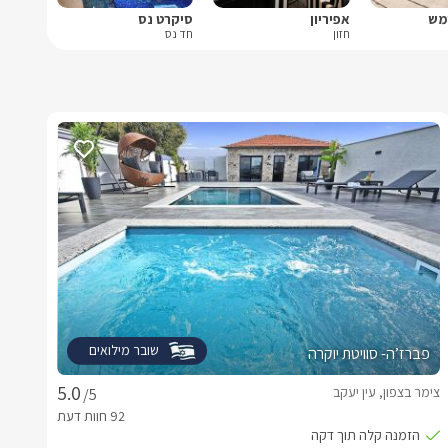
מש
אפיריון
סיקרט נס
חזון
חד נס
שובר מילואים
פברז’ה- סוויטת יוקרה
צימר בצפון, עין יעקב
/5