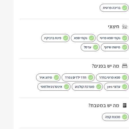
בריכה פרטית
חיצוני
גקוזי ספא פרטי
גקוזי ספא
פינת ברביקיו
מיטות שיזוף
ערסל
מה יש בפנים?
ספא פרטי בחדר
חדר ילדים נפרד
מיזוג אויר
ערוצי yes
מערכת קולנוע
אינטרנט אלחוטי
מה יש במטבח?
מכונת קפה