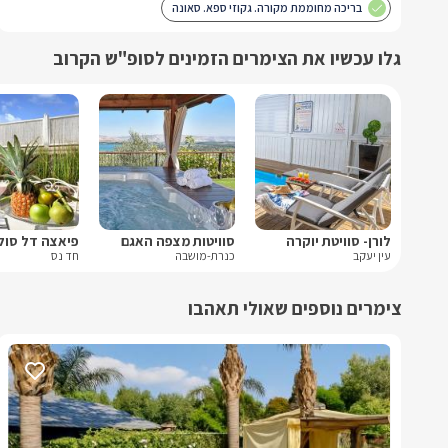
בריכה מחוממת מקורה. גקוזי ספא. סאונה
גלו עכשיו את הצימרים הזמינים לסופ"ש הקרוב
לורן- סוויטת יוקרה
סוויטות מצפה האגם
פיאצה דל סול
עין יעקב
כנרת-מושבה
חד נס
צימרים נוספים שאולי תאהבו