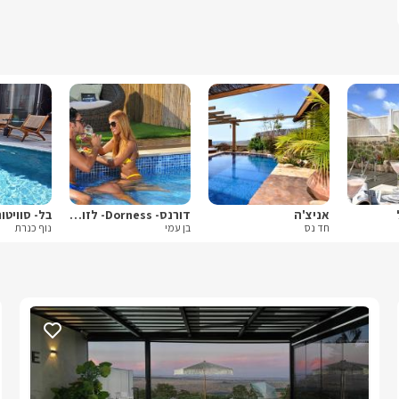
אניצ'ה
דורנס- Dorness- לזוגות בלבד
בל- סוויטו
חד נס
בן עמי
נוף כנרת