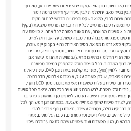
אם תכננתם לצאת לחופשה רומנטית, מפוארת ושופעת תענוגות, סוויטות מלכותיות בגורן הוא המקום שאליו אתם שואפים. כאן, מול נוף 
הרים גלילי נפלא, שוכנות 3 סוויטות בעיצוב קלאסי מרהיב, המשלבות בין בנייה מאבן ירושלמית לבין עיטורי עץ וריהוט ברמת גימור 
אריסטוקרטית-מלכותית במיוחד. כאן תוכלו לזכות למיטב השלווה, בזכות אירוח לבבי, מלוא השקט והפרטיות הדרוש לכם ופינוקים 
ממכרים. החוויה שמעניקות הסוויטות לאורחיהן, כוללות ג'קוזי ספא פרטי וסאונה רטובה פרטיים לכל יחידה ובריכה פרטית משגעת (בקיץ) 
בשתיים מן הסוויטות. מיקוםאזור: גליל מערבייישוב: גורןמספר יחידותסה"כ 3 סוויטות מפוארות, עם סאונה רטובה לכל אחת: 2 סוויטות עם 
בריכה פרטית וג'קוזי ספא מחמם לכל סוויטה1 סוויטה עם ג'קוזי ספא זרמים מפנקסוג מבנה/ גודל מבנה משולב עץ ואבן ירושלמית, 
הנחלק לחלל מרכזי וחדר ילדים. לכל סוויטה מרפסת נוף פרטית ובה ג'קוזי ספא זרמים מפואר. בסיס האירוחלינה + בקבוק יין משובח, 
פירות העונה, שוקולדים מובחרים, ערכת קפה/תה, מים מינרליים, חלב ומיץ טבעי,  מגבות גוף ופנים איכותיות, תמרוקי רחצה, סבונים 
ריחניים ונרות. ארוחת בוקר גלילית טרייה ומגוונת תוגש לכם במרפסת, מול הנוף החלומי (בתיאום מראש).בסוויטות תיהנו מ: עיטור אבן 
ירושלמית מרהיב ב-3 קירות, כאשר הרביעי משובץ חלונות ענק לצפייה בנוף המרהיב. בכל סוויטה תוכלו להתפנק במיטה מפוארת 
ומגולפת מעץ מאסיבי ועליה מזרן ענק ונוח במיוחד, מסך LCD ענק המחובר ללוויין (yes), מערכת קולנוע ביתית ונגן DVD, פינת טואלט 
מפוארת, ספת ישיבה מלכותית ושולחן קפה תואם, ארון בגדים, שנדלירים מפוארים, שולחן סעודה עגול, אינטרנט אלחוטי, חדר רחצה 
חלומי הבנוי כמקלחון שקוף ובתוכו סאונה רטובה מובנית, חדר ילדים נפרד ובו מיטות בעלות משענת ראש מתכווננת ומסך LCD נוסף, 
מטבחון הכולל: מכונת אספרסו, בר מים חמים/קרים, מקרר, מיקרוגל, כיריים וכלי מטבח. לרשותכם מיזוג אוויר בכל חדר. יציאה מכל סוויטה 
אל מרפסת נוף ענקית, בה ניצבים ג'קוזי ספא זרמים ענק ומחמם, מסך צפייה נוסף ופינת ישיבה נעימה. לשתיים מן הסוויטות גן פרטי בו 
תיהנו מ:בריכת שחייה גדולה לקיץ, עטופה מדשאה סינטטית רכה ונוחה, לצידה מיטות שיזוף וצמחייה משגעת. במתחם הגן המשותף לכל 
הסוויטות תיהנו מ:שפע פינות ישיבה רומנטיות וערסלים מפנקים, עמדת ברביקיו גדולה, צמחייה עשירה, תאורת גן ונוף מרהיב להרי 
הגליל. אטרקציותשלל אטרקציות ופעילויות במושב ובקרבתו: מסלולי טיול מרהיבים, טיולי ג'יפים וטרקטורונים, רכיבה על סוסים, אתרי 
תיירות: ראש הנקרה, אגם מונפורט, מבצר מונפורט, מבצר יחיעם, גני הבהאים, מגוון מסעדות ועוד.עיסויים:נשמח לתאם עבורכם עיסוי 