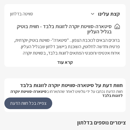
קצת עלינו
סוויטה בדלתון
סיטארה-סוויטת יוקרה לזוגות בלבד - חווית בוטיק
בגליל העליון
ברוכים הבאים לכוכבת הצפון... "סיטארה"- סוויטת בוטיק יוקרתית, 
אירוח אינטימי ורומנטי המתאים לזוגות בלבד, בסוויטת יוקרה 
קרא עוד
חלל פתוח ושופע פינוקים, עם מטבחון מאובזר, פינות ישיבה 
אינטימיות וחדר רחצה מעוצב.. בחצר הפרטית ג'קוזי ספא, בריכה 
מפנקת תחת כיפת השמיים, בחורף מחוממת ל29 מעלות אל מול 
חוות דעת על סיטארה-סוויטת יוקרה לזוגות בלבד
חוות הדעת נכתבו על ידי גולשינו לאחר שהתארחו ב
סיטארה-סוויטת יוקרה
לזוגות בלבד
בריכה מחוממת בחודשי בחורף החל מחודש אוקטובר עד סוף מרץ.
צפייה בכל חוות הדעת
הסוויטה
צימרים נוספים בדלתון
כבר בכניסתכם אל הסוויטה היוקרתית תרגישו את המחשבה 