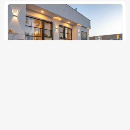
דרים בוטיק
צימר בצפון, דלתון
/5
החל מ- ₪1400