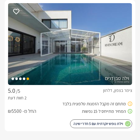
שהושקעה בה. היא מעוצבת כOPEN SPACE, בגוונים של אפור, 
עם מיטת קינג סייז בגוון אבן שלמולה מסך טלוויזיה מעוצב, הניצב 
בסלון הישיבה תגלו ספת רביצה עם שני שולחנות קפה שחורים 
בין חלל השינה והסלון ניצב אמבט אובאלי לפינוק והנאה 
מקסימאליים, ולצידו עגלת שירות מעוצבת ובה יחכו פינוקים מתוקים 
לסוויטה הפרטית מטבחון חדיש ומאובזר, וחדר רחצה מפנק, ובו 
מקלחון, שירותים, וארונית עליה כיור מונח בצבע שחור ומראה עגולה 
וילה סבן דרים
שם גם יחכו לכם תמרוקי הרחצה, הסבונים, החלוקים והמגבות.
צימר בצפון, דלתון
/5
חלל החוץ הפרטי של סיטארה
על איכות, עיצוב מדויק וקפדני, ופינוקים מדהימים כאלה עוד לא 
החל מ- ₪5500
שמעתם. היציאה אל החצר באמצעות פתיחת ויטרינת זכוכית 
וילת נופש יוקרתית עם 5 חדרי שינה
במרכז המרפסת המרהיבה ניצבת שקועה תחת כיפת השמיים 
הפתוחים בריכת שחיה גדולה במיוחד (בחורף מחוממת ל33 