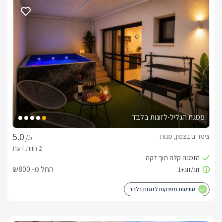
בחדר השינה הפרטי של הסוויטה תמצאו מיטה זוגית מעוצבת בדים 
וכמובן מזרון נוח במיוחד, לצד המיטה שידות צד עם נורות לילה 
בחדר השינה גם כן טלוויזיה המחוברת לכבלים, עם עיצוב מראות 
לסוויטה חדר רחצה חדיש ואסתטי, עם שירותים ומקלחון עמידה 
פסגת הגליל-לזוגות בלבד
לכם מוצרי טואלטיקה שונים, מגבות רכות, חלוקי רחצה, ותמרוקים 
נוספים.
צימרים בצפון, מנות
/5
איזור החוץ הפרטי
החל מ- ₪800
החוץ הפרטי והמפנק של הסוויטה בראשונה תפגשו בבריכת 
סוויטות מפנקות לזוגות בלבד
עם מדרגות כניסה לבריכה. עוד תמצאו ג'קוזי ספא גדול במיוחד 