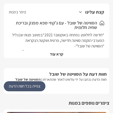
קצת עלינו
צימר במנות
הסוויטה של שובל - עם ג'קוזי ספא מפנק ובריכת
שחיה חלומית
*חדשה לחלוטין- נפתחה באוקטובר 2021*במושב מנות שבגליל 
קרא עוד
לסוויטה חלל מרכזי בו הסלון המעוצב, עם ספה בגוון שמנת ורגלי 
מעץ עם אקססוריז לעיצוב, למול הספה מזנון עץ תואם וטלוויזיה 
חוות דעת על הסוויטה של שובל
חוות הדעת נכתבו על ידי גולשינו לאחר שהתארחו ב
הסוויטה של שובל
עוד תמצאו בחלל הראשי מטבח מאובזר ומעוצב בגוונים בהירים 
צפייה בכל חוות הדעת
לצד המטבח תמצאו פינת אוכל קטנה בגוונים בהירים התואמים את 
צימרים נוספים במנות
הסוויטה מעוצבת עם אביזרים קטנים כמו מדפים, שעון קיר ועציצי 