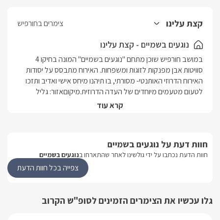
קצת עלינו
צימרים בחורפיש
נוגעים בשמיים - קצת עלינו
במושב חורפיש שוכן מתחם "נוגעים בשמיים" המונה בחיקו 4 
סוויטות אבן מפנקות לזוגות ומשפחות. האירוח מתבסס על יסודות 
האירוח הדרוזי האותנטי- מסורתי, בו תיהנו מיחס אישי ואדיב ותזכו 
לטעום מטעמים מיוחדים של העדה הדרוזית.מיקוםאזור: גליל 
מערבייישוב: חורפישפירות היחידותסוויטות 1+2 מעוצבות בצבעי 
קרא עוד
אש, חמים ורומנטיים, מחולקות לחלל מרכזי וחדר שינה זוגי ובעלות 
ספה נפתחת ללינה הילדים.סוויטת 3+4 מעוצבות בצבעי לבן ותכלת 
עדינים ורגועים, מחולקות לחלל מרכזי וחדר שינה זוגי ובעלות מיטת 
חוות דעת על נוגעים בשמיים
קומותיים ללינת הילדים.* במקום ישנה הפרדה בין חדר הילדים 
חוות הדעת נכתבו על ידי גולשינו לאחר שהתארחו ב
נוגעים בשמיים
להורים.בסיס האירוחבחדר הרחצה יחכו לכם מגבות רכות, שמפו 
ומרכך לראש וסבוני גוף.פנים הסוויטותבכל אחת מהסוויטות תיהנו 
צפייה בכל חוות הדעת
ממיטה זוגית מפנקת בעלת מזרן אורתופדי, למולה ג'קוזי פנימי 
אינטימי המשקיף לנוף הפנורמי, מסך LCD 38' עם חיבור ללוויין, 
חדר רחצה מהודר, ספה נפתחת בסלון/ מיטת קומותיים 
גלו עכשיו את הצימרים הזמינים לסופ"ש הקרוב
בהתאם, פינת סעודה אינטימית ליד חלון המשקיף לנוף ומטבחון 