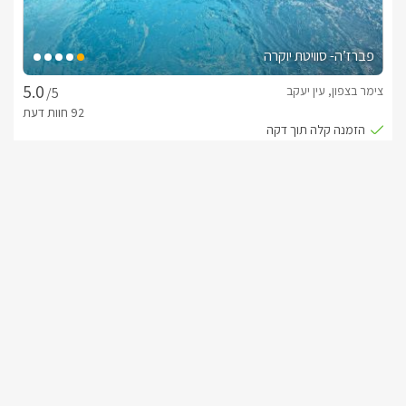
פברז’ה- סוויטת יוקרה
צימר בצפון, עין יעקב
/5
החל מ- ₪1800
בריכה מחוממת מקורה וגקוזי ספא