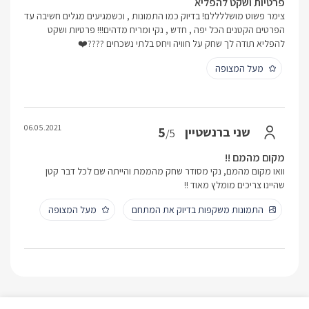
פרטיות ושקט להפליא
צימר פשוט מושללללם! בדיוק כמו התמונות , וכשמגיעים מגלים חשיבה עד
הפרטים הקטנים הכל יפה , חדש , נקי ומריח מדהים!!! פרטיות ושקט
להפליא תודה לך שחק על חוויה ויחס בלתי נשכחים ????❤️
מעל המצופה
06.05.2021
5
שני ברנשטיין
/5
מקום מהמם !!
וואו מקום מהמם, נקי מסודר שחק מהממת והייתה שם לכל דבר קטן
שהיינו צריכים מומלץ מאוד !!
התמונות משקפות בדיוק את המתחם
מעל המצופה