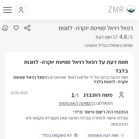
ZMR
רפאל רויאל סוויטת יוקרה- לזוגות
4.8
5 /
בלבד
סוויטה בשתולה בגליל המערבי
חוות דעת על רפאל רויאל סוויטת יוקרה- לזוגות
בלבד
חוות הדעת נכתבו על ידי גולשינו לאחר שהתארחו ב
רפאל רויאל סוויטת
יוקרה- לזוגות בלבד
23.02.2023
1
משה רוזנברג
/5
התארחנו ב
הסוויטה האינטימית
הזמנתי היה רשום אישור מיידי
קיבלתי אישור ולמחרת קיבלתי הודעה שאין מקום לא מקצועי ולא
רציניבאסה
חוות דעת מאומתת
לא משקפות בכלל