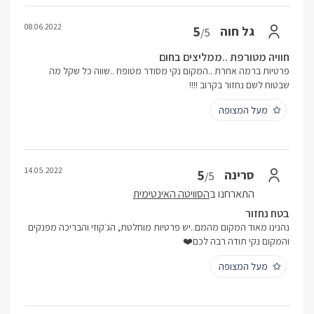
08.06.2022
5
גל חוה
/5
חוויה מטורפת ..ממליצים בחום
פרטיות ברמה אחרת ..המקום נקי מסודר מטופח ..שווה כל שקל מה
שבטוח לשם נחזור בקרוב !!!!
מעל המצופה
14.05.2022
5
סרינה
/5
התארחנו ב
הסוויטה האינטימית
בטח נחזור
נהנינו מאוד המקום מהמם..יש פרטיות מוחלטת, הג׳קוזי והבריכה מפנקים
והמקום נקי תודה רבה לכם❤️
מעל המצופה