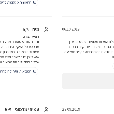
התמונות משקפות בדיו
5
מיה
06.10.2019
/5
ראש השנה
לם המקום מטופח ומרגיש כגן עדן
זו כבר שנה 5 שאנחנ
 החדרים מאובזרים ונקיים הבריכה
מהקטע של הניקיון ועד הגינ
נות מדהימות לחברותה בקיצר ממליצה
מאובזרים במגבות במטבחון ב
ה
שיש בן בן גם ביליארד ופינג פ
שצריך וחסר ישר הם מביאים ונ
המציאות יותר יפה מהתמ
5
עמיחי מדמוני
29.09.2019
/5