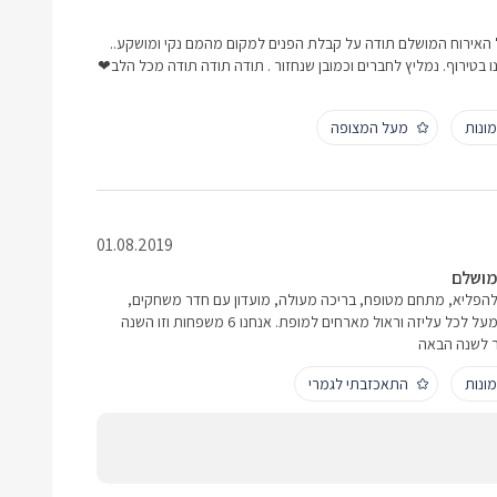
ל האירוח המושלם תודה על קבלת הפנים למקום מהמם נקי ומושקע..
ם נהננו בטירוף. נמליץ לחברים וכמובן שנחזור . תודה תודה תודה מכל הלב❤
ונות
מעל המצופה
01.08.2019
מושלם
להפליא, מתחם מטופח, בריכה מעולה, מועדון עם חדר משחקים,
ארוחת בוקר מושקעת ביותר. ומעל לכל עליזה וראול מארחים למופת. אנחנו 6 משפחות וזו השנה
ר לשנה הבאה
ונות
התאכזבתי לגמרי