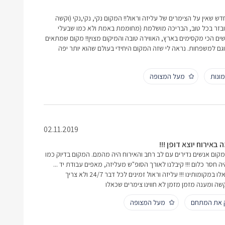
ש שאין על הצימרים של עליזה וראול!! המקום נקי, נקי,נקי (וקשה
אובזר בכל טוב, הבריכה מושלמת (מחוממת באמת ולא כמו שבעלי
שים הכי מקסימים בארץ, האווירה טובה והמיקום מצוין!! מקום שמתאים
 וגם למשפחות. נראה לי שזה המקום היחידי בעולם שהוא יותר יפה
ונות
מעל המצופה
02.11.2019
ירוח יוצא דופן !!!
המקום אנשים נדירים עם לב רחב והאירוח היה מהמם. המקום בדיוק כמו
היה חסר כלום !!! קיבלנו לאורך הסופ"ש מעליזה, מאפים עבודת יד ...
ריבות עבודת יד ... אין דברים כאלו במקומותינו !!! עליזה וראול זמינים לכל דבר 24/7 ולא צריך
 ומענה מזמן מזמן לא חווינו צימרים שכאלו
ק את המתחם
מעל המצופה