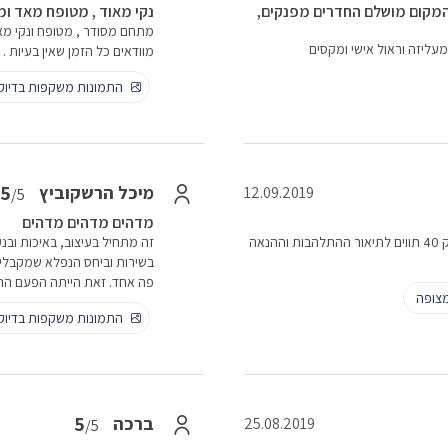
המקום מושלם החדרים מפנקים,
נקי מאוד , מטופח מאד ומ
מתחם מסודר , מטופח ונקי מאד 
עליזה וראול אישי ומקסים
מוודאים כל הזמן שאין בעיות .
התמונות משקפות בדיו
5
מיכל הרשקוביץ
12.09.2019
/5
מדהים מדהים מדהים
הכל היה מעולה מעולה. קבלנו הכל מה שהובטח. חבל שיש רק 40 תווים לתיאור ההתלהבות וההנאה
זה מתחיל בעיצוב, באיכות ובנ
פה אחד. זאת הייתה הפעם הר
צופה
התמונות משקפות בדיו
5
ברכה
25.08.2019
/5