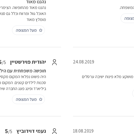
נהננו מאוד
 המשפחה.
נהננו מאוד מהחופשה. הצימרים
האוכל גוול ומרווח וכלל גם סנו
צופה
מומלץ מאוד
מעל המצופה
5
יהודית פוירשטיין
24.08.2019
/5
חופשה משפחתית עם הילדי
 מושקע מלא פינות ישיבה ערסלים
היה פשוט נפלא! המקום מקסים!
סכנות לילדים קטנים. המקום מ
ביליארד ופינג פונג החברה שי
מעל המצופה
5
נעמי דוידוביץ
18.08.2019
/5