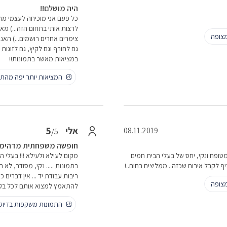
היה מושלם!!
כל פעם אני מוכיחה לעצמי מחד
לרצות אותי בתחום הזה...) מ
צופה
צימרים אחרים רושמים...) האנ
גם לחורף וגם לקיץ, גם לזוגות
במציאות מאשר בתמונות!!
המציאות יותר יפה מהתמ
5
אלי
08.11.2019
/5
חופשה משפחתית מדהימה בא
יב, מטופח ונקי, יחס של בעלי הבית חמים
מקום לעילא ולעילא !!! בעלי 
ף לקבל אירוח שכזה.. ממליצים בחום..!
בתמונות ..... נקי, מסודר, לא 
צופה
להתאמץ למצוא אותם לכל בקשה
התמונות משקפות בדיו