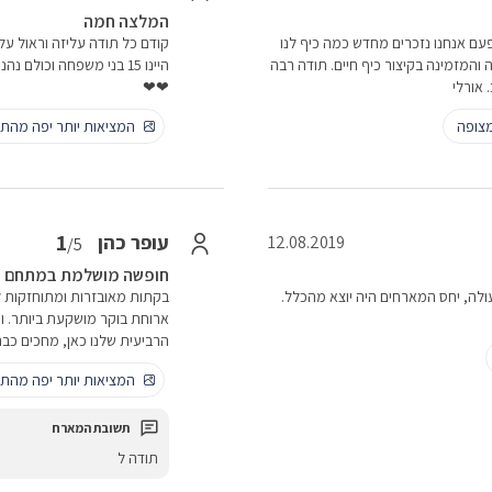
המלצה חמה
עם אנחנו נזכרים מחדש כמה כיף לנו
קודם כל תודה עליזה וראול ע
והמזמינה בקיצור כיף חיים. תודה רבה
היינו 15 בני משפחה וכול
 אורלי
❤❤
צופה
המציאות יותר יפה מהתמ
1
עופר כהן
12.08.2019
/5
חופשה מושלמת במתחם 
ים ל4 ימים. הנקיון היה מעולה, יחס המארחים היה יוצא מהכלל.
בקתות מאובזרות ומתוחזקות 
הרביעית שלנו כאן, מחכים כב
המציאות יותר יפה מהתמ
תודה ל