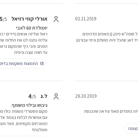
5
אורלי קוזי רזיאל
02.11.2019
/5
יומולדת 60 לאבי
 כל סופה"ש פינק (במאפים מדהימים
ראול ועליזה אנשים נדירים ! כ
 דאג שהכל יהיה מושלם וכיפי עבורנו).
עליזה נתנה לנו את החלות שהיא
הפנים. והכי כיף שהמקום נראה
על חוויה טובה וכיפית
התמונות משקפות בדיו
4
ל.ג
26.10.2019
/5
גיבוש ובילוי משותף.
זה נחמדים מאוד וניראה שהכנסת
מקום פסטורלי מטופח. כולו פור
עם אפשרות לבלות בצמוד אליה
המארחים מקסימים. מאד מעורבי
צופה
מומלצת!!