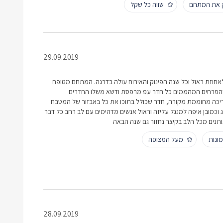
ק את המתחם
שווה כל שקל
29.09.2019
ו מגיעים לאחוזת ראול וכל שנה הפינוק והאירוח עולה בדרגה. המתחם מטופח
ה והפרחים המהממים כל חדר עפ מרפסת ודשא משלו החדרים
ריכה מחוממת מקורה, חדר שכולל בתוכו את כל באבזור של המטבח
ונג וכמובן איפה למנגל עליזה וראול אנשים מדהימים עם לב רחב כל דבר
ותנים מכל הלב בקיצר נחזור גם שנה הבאה
ונות
מעל המצופה
28.09.2019