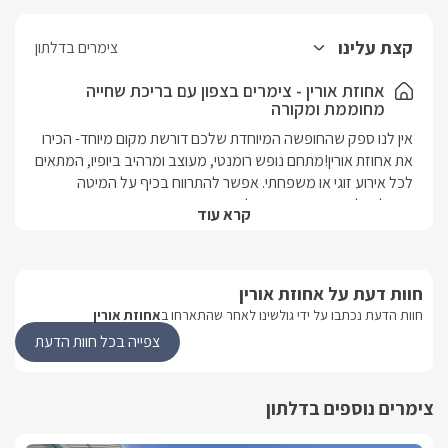
קצת עלינו
צימרים בדלתון
אחוזת אורין - צימרים בצפון עם בריכת שחייה
מחוממת ומקורה
אין לנו ספק שהחופשה המיוחדת שלכם דורשת מקום מיוחד- הכירו 
את אחוזת אורין!מתחם נופש רומנטי, מעוצב ומרהיב ביופיו, המתאים 
לכל אירוע זוגי או משפחתי. אפשר להתרווח בכיף על המיטה 
הגדולה, להזמין את עצמכם לקפה וארוחת בוקר משובחת 
קרא עוד
במרפסת הגן היפה ולהתפנק בבריכת השחייה המפוארת, מוקפת 
גדר גבוהה ואלגנטית ששומרת היטב על פרטיות הנופשים.3 בקתות 
עץ בעיצוב רומנטי ונעים, בעלות חדר ילדים נפרד ומרפסת גן 
חוות דעת על אחוזת אורין
מטופחת.האחוזה נמצאת במושב דלתון, בגליל העליון, שם תוכלו 
ליהנות משלל אטרקציות סביב ואף במושב עצמו. המיקום מעולה 
חוות הדעת נכתבו על ידי גולשינו לאחר שהתארחו ב
אחוזת אורין
לחובבי הטבע והטיולים, מספק נוף יפה לכל עין ואטרקציות 
צפייה בכל חוות הדעת
משובחות מכל סוג. 
צימרים נוספים בדלתון
מבט פנים