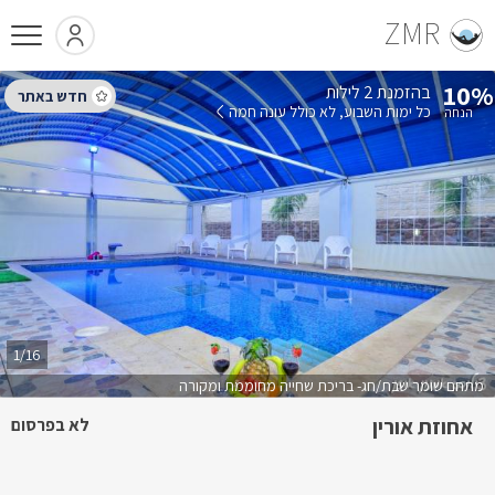
ZMR
10%
בהזמנת 2 לילות
כל ימות השבוע
לא כולל עונה חמה
1/16
מתחם שומר שבת/חג- בריכת שחייה מחוממת ומקורה
אחוזת אורין
לא בפרסום