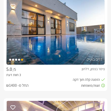
מיוחדים.תוספת תשלוםארוחת בוקר גלילית משובחת וגדולה תוגש 
לכם בתיאום מול המארחים. נשמח לתאם עבורכם עיסויי זוגי מפנק 
ומשחרר, לפי סגנון העיסוי שתבחרו. 
אטרקציות
מושב דלתון שוכן בלב אחד מנופי הצפון היפים ביותר. סביבו מגוון 
מסלולי הליכה ומסלולי אופניים רבים, נחלים, שמורות טבע, חורשים 
טבעיים, אגמים, חורשות פיקניק וחיות בר. בין כל אלה תוכלו ליהנות 
מטיולי ג'יפים, טרקטורונים, סוסים, סיורים ביקבים וכרמי היין 
דרים בוטיק
הסמוכים, מגוון מסעדות ועוד. 
צימר בצפון, דלתון
/5
חשוב לדעת
המתחם נגיש לנכים.
החל מ- ₪1400