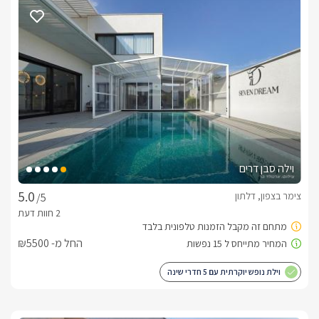
בכל בקתה תיהנו ממיטה גדולה ואיכותית, לצידה ג'קוזי מרווח 
ורומנטי, מסך LCD 50' בערוצי hot, ארון בגדים מעוצב, פינת ישיבה 
מפוארת, חדר רחצה בעיצוב ייחודי הכולל ראש גשם מפנק, חדר 
ילדים פנימי עם מיטות קומותיים, שולחן סעודה גדול ולצידו מטבח 
רחב ומאובזר עם מקרר, מיקרוגל, כיריים חשמליות, פינת קפה וכלי 
מטבח. ניתן להוסיף פלטה ומיחם לשבת. בנוסף, כל בקתה כוללת 
מרפסת גן פרטית עם גישה ישירה למתחם הבריכה. 
מתחם הגן המשותף
במתחם הגן תיהנו מבריכת שחייה יוקרתית ואיכותית מפסיפס, 
וילה סבן דרים
מחוממת ומקורה בחורף, מוקפת גדר גבוהה ואלגנטית לשמירת 
פרטיותכם באופן מוחלט. סביב הבריכה מיטות שיזוף, שמשיות, 
צימר בצפון, דלתון
/5
פינות ישיבה נעימות, ספסלי נדנדה וערסלים, שטחי גינון מעוצבים 
ועמדת ברביקיו(לא בשבת).
החל מ- ₪5500
כלול באירוח
וילת נופש יוקרתית עם 5 חדרי שינה
לינה + בקבוק יין משובח, ערכת שתייה חמה, חלב, שוקולדים 
מפנקים, מגבות רחצה ומגבות בריכה, תמרוקי רחצה, סבונים 
ריחניים. ניתן לקשט את הבקתה לפי טעמכם ולרגל אירועים 