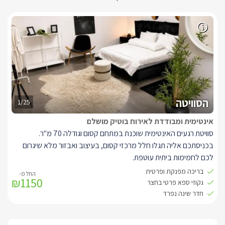
הסוויטה
1/25
אינטימית ומבודדת לאירוח בוטיק מושלם
סוויטת רגעים האינטימית שוכנת במתחם קסום וגודלה 70 מ"ר.
בכניסתכם אליה תגלו חלל מרכזי קסום, בעיצוב ואבזור מלא שיגרום
לכם לחמימות ביתית עוטפת.
שם ניצבת ספה רחבה בגוון חום אפרפר, בסמוך לה שולחן קפה מעץ
בריכה מפנקת ופרטית
₪1150
וכורסאת יחיד. מולם טלוויזיה חכמה המחוברת לכבלי YES נטפליקס,
גקוזי ספא פרטי בחצר
ואינטרנט אלחוטי.
חדר שינה נפרד
בנוסף בחלל המרכזי תגלו פינת אוכל לארבעה, ומטבח מאובזר המכיל
אבזור מלא: מקרר, מיקרוגל, ערכה להכנת קפה ותה, מכונת אספרסו