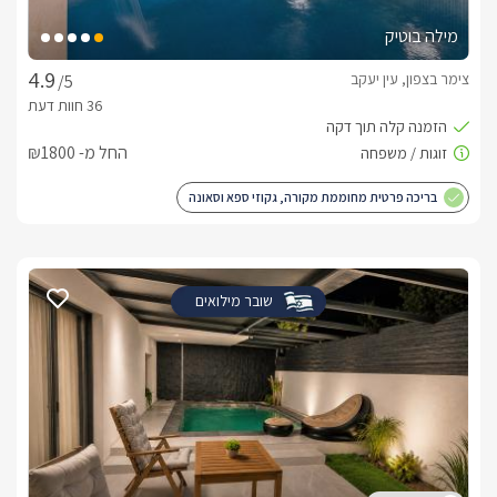
מילה בוטיק
צימר בצפון, עין יעקב
/5
*ניתן לקבל לול לתינוק.
החל מ- ₪1800
מיקום
מושב שדה אליעזר שוכן בלב הגליל העליון, באוויר פתוח ונקי וסביבו 
בריכה פרטית מחוממת מקורה, גקוזי ספא וסאונה
שפע אטרקציות ופעילויות לזוגות וגם למשפחות. החל מנחל דישון, 
נסיעה קצרה לחופי הכנרת, אגמון החולה ומרכזי התיירות שם, ראש 
עוד תמצאו מסלולי הליכה רבים, מסלולי אופניים, טיולי סוסים או 
שובר מילואים
בנוסף באיזור מבחר רחב של מסעדות, בתי קפה, פאבים לבילויי 
ערב, קניונים, ומרכזים נוספים.
לצפייה במדיניות ותנאי הזמנה -
לחצו כאן