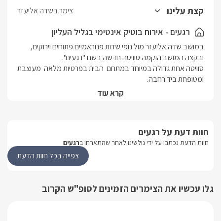
עם קפסולות תואמות, כיריים, בר מים, תנור אפייה, ועוד...
קצת עלינו
צימר בשדה אליעזר
לסוויטה חדר שינה נפרד מעוצב ומאובזר באביזרי נוי מיוחדים, במרכזו
ניצבת מיטה זוגית עשויה מבד קטיפה אפור, עם מזרן איכותי מוצע
רגעים - אירוח בוטיק אינטימי בגליל העליון
במצעים רכים ונעימים. אל מול המיטה תלויה על הקיר טלוויזיה חכמה
במושב שדה אליעזר מול נופי שדות פנוראמיים פתוחים וירוקים, 
המחוברת גם כן לאינטרנט אלחוטי, כבלי YES ונטפליקס.
בנוסף בחדר השינה ניצבת ספה זוגית נפתחת ללינה אורחים נוספים.
סוויטה אחת גדולה במיוחד במתחם  הבית בפרטיות מלאה  מעוצבת 
בסוויטה תמצאו חדר רחצה אינטימי וחדיש, בו מקלחון אסתטי, שירותים,
עגלת אבזור עם תמרוקים, מעמד מגבות מיוחד, וכיור עם ארונית מסודר
עם חדר שינה גדול ומרווח, מטבח מאובזר, סלון ישיבה, וחדר רחצה 
קרא עוד
בה יחכו מגבות רכות, חלוקי רחצה, ותמרוקי רחצה ריחניים.
החצר הקסומה מפנקת ומעוצבת, עם מדשאות, ג'קוזי ספא פרטי 
חוות דעת על רגעים
חוות הדעת נכתבו על ידי גולשינו לאחר שהתארחו ב
רגעים
צפייה בכל חוות הדעת
הסוויטה המפנקת
גלו עכשיו את הצימרים הזמינים לסופ"ש הקרוב
בכניסתכם אליה תגלו חלל מרכזי קסום, בעיצוב ואבזור מלא 