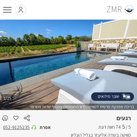
ZMR
שובר מילואים
1/25
בריכה מפנקת פרטית לסוויטה (לא מחוממת) עם נוף שדות פנורמי
רגעים
5
5 /
אפרת
052-9125235
סוויטה בשדה אליעזר בגליל העליון