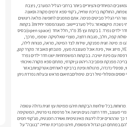
עיצוב, רומנטיקה וטבע הם שם המשחק של בקתות משי.בלב אחד המושבים המיוחדים והציוריים ביותר ברחבי הגליל המערבי, ניצבת 
החוויה הכפרית המושלמת: 3 בקתות עץ מפנקות במיוחד לזוגות ולמשפחות, החולקות בריכת שחייה, ג'קוזי ספא זרמים מקורה וסאונה 
יבשה. את האווירה השופעת עוטפים שדות ועצים ירוקים מכל עבר כאשר הרי הגליל מביטים פנימה. אתם מוזמנים לחופשה מלאה ריגושים 
בה החיבור בין חוויית הכפר אל האווירה הרומנטית בה הוא ממכר ובלתי נשכח. מיקוםאזור: גליל מערבייישוב: מעונהמספר יחידות3 בקתות 
עץ כפריות.סוג מבנה/ גודל 2 בקתות עץ משפחתיות -  45 מ"ר , עם חדר ילדים נפרד. 1 בקתת עץ 35 מ"ר, חלל אחד  (open space)בסיס 
האירוח:לינה + בקבוק יין משובח, שוקולדים, עוגיות סוגי קפה ותה, קפסולות קפה, חלב, מגבות רחצה, מוצרי טואלטיקה: שמפו , מרכך, 
סבונים. ניתן להזמין ארוחת בוקר וערב בתיאום מראש.בכל בקתה תיהנו מ: מיטה זוגית מפנקת, שידות לצד המיטה, מראה, מנורות לילה, 
ג'קוזי זוגי עגול, פינת ישיבה נוחה זוגית, טלוויזית LCD מחוברת ללוין YES, מיזוג אויר, פינת אוכל מעוצבת מעץ,  מטבחון מאובזר: מקרר קטן, 
מיקרוגל, קומקום חשמלי, מכונת קפה, פינת תה וקפה, כלי הגשה. מרפסת עם פינת ישיבה. בבקתות המשפחתיות ישנו חדר ילדים נפרד 
לפרטיות ורומנטיקה להורים. חדר רחצה מהודר.במתחם הגן תיהנו מ: בריכה מפנקת ומסביבה ריהוט גן יוקרתי, מתחם ספא מקורה ואיכותי 
ובו ג'קוזי ספא ענק וסאונה יבשה. מדשאות ירוקות עם עצי פרי, גינת נוי, ספסלי נדנדה, פרגולות ופינת ברביקיו לאורחים.אטרקציותבאזור 
ישנן אטרקציות רבות- ראש הנקרה, נחל כזיב, טיולי טרקטורונים, טיולי סוסים ומסלולי טיול רבים. טיפוליםבתיאום מראש ובעלות נפרדת ניתן 
בבקתות משי תיהנו מבקתה זוגית ואינטימית ושתי בקתות משפחתיות מרווחות.בכל שלושת הבקתות תיהנו ממיטת עץ זוגית גדולה עטופה 
בכילה מלכותית ולצידה ג'קוזי עגול מפנק, מסך LCD ענק, מטבחון כפרי מעוצב, חדר רחצה נעים ויציאה אל מרפסת נוי פרטית, המשקיפה 
אל גן המתחם ומצוקי מעונה. *בבקתות המשפחתיות חדר ילדים נפרד כך שההורים יוכלו ליהנות מאינטימיות ואווירה רומנטית, מג'קוזי חמים 
ונעים, מיטה נוחה שמוקפת בכילה רומנטית ולבנה ומרחב פרטי משלהם.במתחם הגן הגדול והמטופח, תיהנו מבריכת שחייה "בגובה" על 