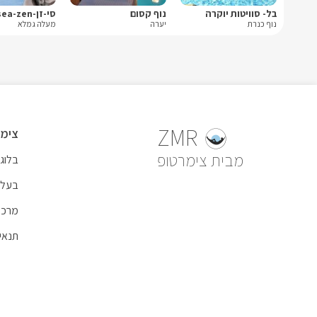
בל- סוויטות יוקרה
נוף קסום
סי-זן-sea-zen
נוף כנרת
יערה
מעלה גמלא
ZMR
צימר
צימרטופ
בלוג 
בעל 
מרכז
תנאי