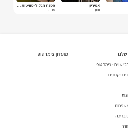
אפיריון
פסגת הגליל-סוויטות יוקרה
חזון
מנות
שלנו
מועדון צימרטופ
י שווים - צימר טופ
ים יוקרתיים
גות
משפחות
 בריכה
ורף