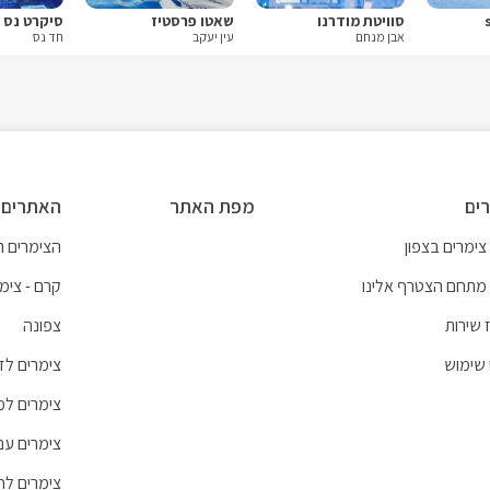
סוויטת מודרנו
שאטו פרסטיז
סיקרט נס
אבן מנחם
עין יעקב
חד נס
ים
מפת האתר
האתרים 
צימרים בצפון
הצימרים הכ
מתחם הצטרף אלינו
קרם - צימר
 שירות
צפונה
 שימוש
צימרים לזו
צימרים ל
צימרים עם
צימרים לח