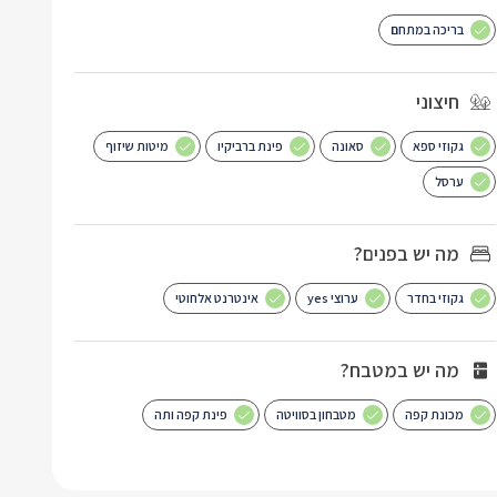
בריכה במתחם
חיצוני
גקוזי ספא
סאונה
פינת ברביקיו
מיטות שיזוף
ערסל
מה יש בפנים?
גקוזי בחדר
ערוצי yes
אינטרנט אלחוטי
מה יש במטבח?
מכונת קפה
מטבחון בסוויטה
פינת קפה ותה