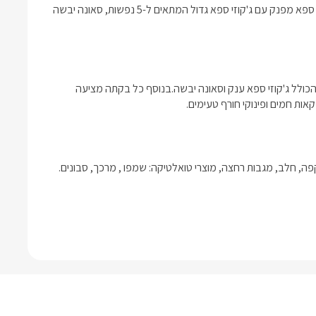
דק עץ רחב המשקיף אל החצר הפורחת ואל חורשים טבעיים, מתחם ספא מפנק עם ג'קוזי ספא גדול המתאים ל-5 נפשות, סאונה יבשה 
מתחם הגן של בקתות משי מציע אזור ספא מחומם, מקורה ומפואר, הכולל ג'קוזי ספא ענק וסאונה יבשה.בנוסף כל בקתה מציעה 
קאות חמים ופינוקי חורף טעימים. 
קפה, חלב, מגבות רחצה, מוצרי טואלטיקה: שמפו , מרכך, סבונים. 