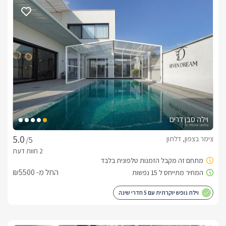
בקבוק יין משובח למזמינים 2 לילות.פינוקים בסוויטה: מגבות רחצה 
איכותיות, מגבות פנים וידיים, מוצרי טואלטיקה, לרבות שמפו, 
סבונים.בסוויטה תיהנו מ:מיטה זוגית מפנקת מעץ מלא, ג'קוזי מרווח 
במיוחד השקוע ברצפת הסוויטה וצופה אל הנוף הנשקף ממנה, 
פינת ישיבה נינוחה, ארון בגדים צמוד, חדר רחצה מפנק ומהודר, 
 LCD מתכווננת בכבלים, נגן DVD, פינת אוכל נעימה, כורסת ישיבה 
מפנקת, מיזוג אוויר ומטבח מאובזר הכולל: מיקרוגל, מקרר, קומקום 
חשמלי, פלטה ומייחם לשבת, כיריים לבישול, פינת קפה ותה, כלי 
בישול והגשה ועוד. בסוויטות יש חדר ייעודי נפרד המיועד להלנת 
ילדים בנוחות מירבית ולהורים פרטיות מלאה.במתחם הגן: מתחם הגן 
המשותף לסוויטות מוקף במדשאה מוריקה וצמחיית נוי מלבלבת 
וילה סבן דרים
וצבעונית. במרכז הגן בריכת שחייה פרטית הנושקת לנוף, פינות 
ישיבה פסטורליות, ספסלי נדנדה שלווים, מתקני ברביקיו ונוף קסום 
צימר בצפון, דלתון
/5
וממכר מכל עבר.אטרקציות:הישוב דלתון נמצא בקרבתן של שלל 
אטרקציות ופעילויות נופש דוגמת מסלולי טיול, טיולי ג'יפים, חוות 
סוסים, מסעדות איכותיות ועוד.טיפולים:בתיאום מראש ועלות נפרדת 
החל מ- ₪5500
נשמח לקבוע עבורכם עיסויים וטיפולי גוף שונים.
וילת נופש יוקרתית עם 5 חדרי שינה
נוף מהמתחם
מתחם מרחק נגיעה התברך בנוף פנורמי מרהיב ושקט אל הרי 