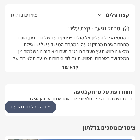
קצת עלינו
צימרים בדלתון
מרחק נגיעה - קצת עלינו
במרומי הגליל העליון, אל מול נופיו ירוקי העד של הר כנען, הוקם 
מתחם האירוח מרחק נגיעה. במתחם המושקע של שי ואיילת 
נמצאות סוויטות עץ מעוצבות בטוב טעם ומאובזרות בשלמות מן 
המסד ועד הטפחות. הסוויטות  גדולות ומרווחות ומיועדות לאירוח של 
זוגות אוהבים ומשפחות כאחד (מושלם לאירוח משפחות עד 6 
קרא עוד
ילדים). לשוהים במקום מובטחת חווית אירוח גלילית יוצאת דופן. אם 
אתם מבקשים להתפנק בחופשה זוגית או משפחתית המציע שלווה, 
פינוק, חדוות אירוח והרבה נוף- אתם מוזמנים לבקר בדלתון ולהנות 
חוות דעת על מרחק נגיעה
מחופשה בלתי נשכחת.מיקום:אזור: גליל עליוןיישוב: דלתוןמספר 
חוות הדעת נכתבו על ידי גולשינו לאחר שהתארחו ב
מרחק נגיעה
יחידות:3 סוויטות עץ מוקפדות: שחף, ענבר וזיו.הסוויטות חולקות 
מתחם גן מפנק הכולל בריכת שחייה ונוף קסום.סוג מבנה:הבקתות 
צפייה בכל חוות הדעת
הינן במבנה עץ, 83 מ"ר, מחולקות לחללים (חדר שינה להורים וחדר 
שינה נפרד לילדים) בסיס האירוח: לינה בלבד. ניתן להזמין ארוחת 
צימרים נוספים בדלתון
בוקר כפרית עשירה במיוחד בתיאום מראש ובתשלום נפרד.כיבודי 
הבית: שוקולדים מפנקים, סוגי קפה, חלב, חליטות צמחים ואפילו 