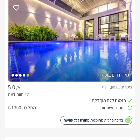
הגליל והכרמים הגליליים המשובחים שמהם מופקים יינות איכות 
ותוצרת חקלאית משובחת. 
בחורף
המתחם כולו נהנים מנוף מרהיב במיוחד, עם אפשרות לשלג בימים 
בנוסף, לכל סוויטה מצפה ג'קוזי פנימי מחומם היטב. 
גולד דרים בוטיק
כלול באירוח
צימרים בצפון, דלתון
/5
כיבודים ופינוקים: שוקולדים מפנקים, סוגי קפה, חלב, חליטות 
ובקבוק יין למזמינים 2 לילות, מגבות רחצה איכותיות, מגבות פנים 
החל מ- ₪1300
טואלטיקה, לרבות שמפו, סבונים.
בריכה פרטית מחוממת מקורה לכל סוויטה
ארוחות