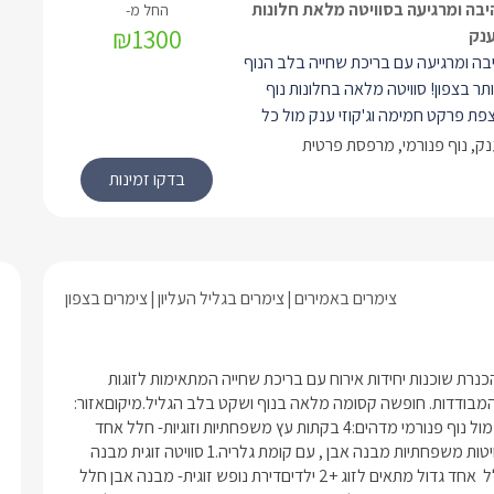
יבה ומרגיעה בסוויטה מלאת חלונות
₪1300
ענק
יבה ומרגיעה עם בריכת שחייה בלב הנוף
תר בצפון! סוויטה מלאה בחלונות נוף
פת פרקט חמימה וג'קוזי ענק מול כל
לרשותכם מיטה זוגית גדולה, מטבחון
ענק, נוף פנורמי, מרפסת פרטית
פה נפתחת למיטה זוגית. הסוויטה
מפלס העליון של המתחם.
צימרים באמירים
צימרים בגליל העליון
צימרים בצפון
קצת עלינובמושב אמירים על צלע הר מול נוף קסום של הרי הגליל והכנרת שוכנות יחידות אירוח עם בריכת שחייה המתאימות לזוגות 
ומשפחות. רומנטיקה, פרטיות ואווירת רוגע שעוטפת את בקתות העץ המבודדות. חופשה קסומה מלאה בנוף ושקט בלב הגליל.מיקוםאזור: 
גליל עליוןיישוב: אמיריםמספר יחידות/ סוג מבנה10 סוויטות מדהימות מול נוף פנורמי מדהים:4 בקתות עץ משפחתיות וזוגיות- חלל אחד 
(open space)1 בקתת עץ משפחתית חדר שינה נפרד מהסלון.2 סוויטות משפחתיות מבנה אבן , עם קומת גלריה.1 סוויטה זוגית מבנה 
אבן, חלל אחד (open space).דירת נופש משפחתית- מבנה אבן חלל  אחד גדול מתאים לזוג +2 ילדיםדירת נופש זוגית- מבנה אבן חלל 