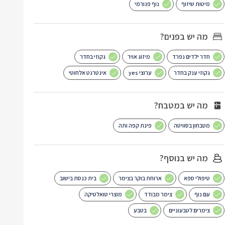
מיטות שיזוף
נוף פנורמי
מה יש בפנים?
חדר ילדים נפרד
מיזוג אויר
גקוזי בחדר
גקוזי ענק בחדר
ערוצי yes
אינטרנט אלחוטי
מה יש במטבח?
מטבחון בסוויטה
פינת קפה ותה
מה יש בנוסף?
טיפולי ספא
ארוחת בוקר בצימר
בית כנסת בישוב
עם נוף
צימר מבודד
מוצרי טואלטיקה
צימרים לטבעוניים
בטבע