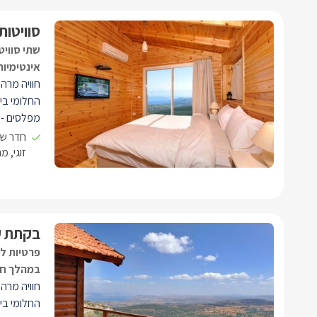
סוויטו
שתי סווי
אינטימיות
חוויה מרה
החלומי ביו
מפלסים - 
מפנק הבנוי
חדר שי
(ספות נפת
זוגי, 
מפלס חדר 
מבעד לכל 
בקתת ע
פרטיות לה
במהלך חו
חוויה מרה
החלומי בי