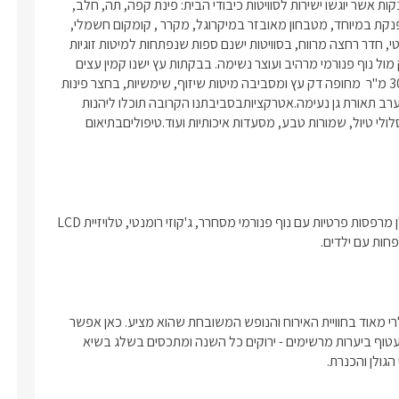
אחד.בסיס האירוחלינה. בתיאום מראש ניתן להזמין ארוחות בוקר מפנקות אשר יוגשו ישירות לסוויטות כיבודי הבית: פינת קפה, תה, חלב, 
מיץ וסלסלת פירות.פינוקים בסוויטות: בסוויטות תהנו מ: מיטה זוגית מפנקת במיוחד, מטבחון מאובזר במיקרוגל, מקרר , קומקום חשמלי, 
פינת אוכל,מסך LCD המחובר ללוין (yes) ולנגן DVD, אינטרנט אלחוטי, חדר רחצה מרווח, בסוויטות ישנם ספות שנפתחות למיטות זוגיות 
להלנת הילדים, לכל סוויטה מרפסת עם פינת ישיבה וג'קוזי זוגי מפנק מול נוף פנורמי מרהיב ועוצר נשימה. בבקתות עץ ישנו קמין עצים 
לאווירה הרומנטית של החורף. במתחם הסוויטות תהנו:בריכת שחייה 30 מ"ר  מחופה דק עץ ומסביבה מיטות שיזוף, שימשיות, בחצר פינות 
ישיבה רבות , ריהוט גן מפנק, שולחן פינג פונג, פינת אוכל , בשעות הערב תאורת גן נעימה.אטרקציותבסביבתנו הקרובה תוכלו ליהנות 
מאטרקציות דוגמת טיולי ג'יפים, רכיבה על סוסים, יקבים, קיאקים, מסלולי טיול, שמורות טבע, מסעדות איכותיות ועוד.טיפוליםבתיאום 
5 סוגי יחידות אירוח: דירות משפחתיות וזוגיות,בקתות עץ וסוויטות. לכולן מרפסות פרטיות עם נוף פנורמי מסחרר, ג'קוזי רומנטי, טלויזיית LCD 
ות עם ילדים. 
מושב אמירים המפורסם השוכן בגליל העליון, הינו כפר צמחוני ופופולרי מאוד בחוויית האירוח והנופש המשובחת שהוא מציע. כאן אפשר 
לשלב בין איכות חיים אמיתית לבין רוגע ואוויר צלול ובריא. האזור כולו עטוף ביערות מרשימים - ירוקים כל השנה ומתכסים בשלג בשיא 
גולן והכנרת.