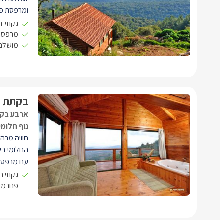
ומרפסת פר
מתאימה לז
גקוזי ז
חוויה מרה
מרפסת 
מושלם 
החלומי ביו
בקתת ע
ארבע בקת
נוף חלומי
חוויה מרה
החלומי בי
עם מרפסת 
לזוגות והן
גקוזי ר
ג'קוזי ענק
פנורמי,