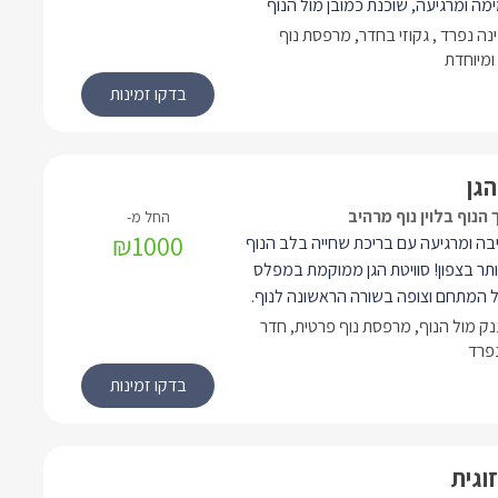
ימה ומרגיעה, שוכנת כמובן מול הנוף
בקתה נחלקת לשני חדרים - חדר שינה
נה נפרד , גקוזי בחדר, מרפסת נוף
י וחלל מרכזי בו נמצאים הסלון (עם ספה
ומיוחדת
דים), מטבחון ומרפסת נוף משגעת.
הגן
 הנוף בלוין נוף מרהיב
₪1000
יבה ומרגיעה עם בריכת שחייה בלב הנוף
ותר בצפון! סוויטת הגן ממוקמת במפלס
 המתחם וצופה בשורה הראשונה לנוף.
מחלל פנים גדול ומואר הנחלק לשני חללי
ענק מול הנוף, מרפסת נוף פרטית, חדר
א הפרדה ביניהם). במרכז הצימר מיטה
נפרד
וזי הפונה לנוף ומרפסת גדולה.
זוגית