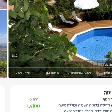
1/12
רהיב
 זוגית
סוויטה משפחתית
סוויטת הגן
מיני סוויטה
יטה
 הנוף
₪800
 חדישה בקומה השנייה וכוללת מיטה
לה מעץ, ג'קוזי מפנק בחדר הרחצה