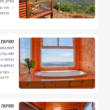
ציורית, חמ
המרשים. ה
חדר שי
זוגי רומנט
פרטית 
נפתחת ליל
סוויטת 
לנוח בתוך
חוויה מרה
החלומי בי
התחתון של
כאן תיהנו 
גקוזי 
אירוח (לל
ילדים 
זוגית, ג'ק
סוויטה 