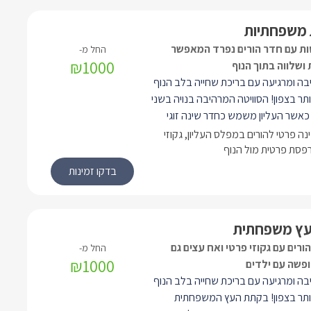
ת משפחתיות
טות עם חדר הורים נפרד המאפשר
₪1000
 ושלווה בתוך הנוף
יבה ומרגיעה עם בריכת שחייה בלב הנוף
תר בצפון! הסוויטה המרהיבה בנויה בשני
כאשר העליון משמש כחדר שינה זוגי
 כולו מעץ, ואילו התחתון כולל סלון גדול
נה פרטי להורים במפלס העליון, גקוזי
חות למיטות עבור הילדים) ומטבח. בכל
מרפסת פרטית מול הנוף
רחצה מפנק והנוף כמובן שנכנס פנימה
החלונות.
ץ משפחתית
ורים עם גקוזי פרטי ואח עצים גם
₪1000
פשה עם ילדים
יבה ומרגיעה עם בריכת שחייה בלב הנוף
ותר בצפון! בקתת העץ המשפחתית