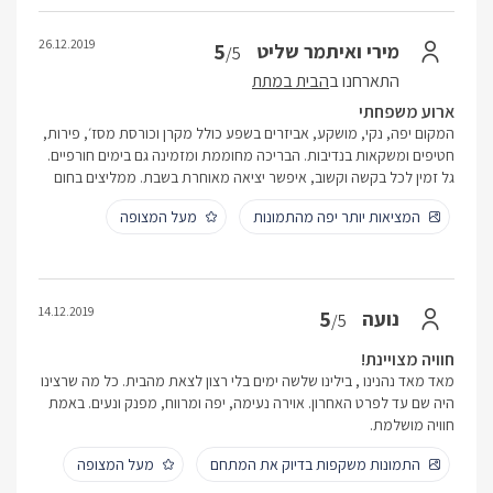
26.12.2019
5
מירי ואיתמר שליט
/5
התארחנו ב
הבית במתת
ארוע משפחתי
המקום יפה, נקי, מושקע, אביזרים בשפע כולל מקרן וכורסת מסז׳, פירות,
חטיפים ומשקאות בנדיבות. הבריכה מחוממת ומזמינה גם בימים חורפיים.
גל זמין לכל בקשה וקשוב, איפשר יציאה מאוחרת בשבת. ממליצים בחום
המציאות יותר יפה מהתמונות
מעל המצופה
14.12.2019
5
נועה
/5
חוויה מצויינת!
מאד מאד נהנינו , בילינו שלשה ימים בלי רצון לצאת מהבית. כל מה שרצינו
היה שם עד לפרט האחרון. אוירה נעימה, יפה ומרווח, מפנק ונעים. באמת
חוויה מושלמת.
התמונות משקפות בדיוק את המתחם
מעל המצופה