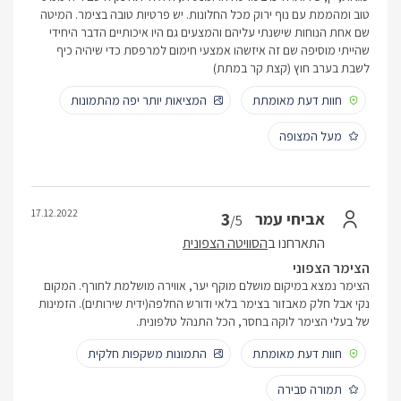
טוב ומהממת עם נוף ירוק מכל החלונות. יש פרטיות טובה בצימר. המיטה
שם אחת הנוחות שישנתי עליהם והמצעים גם היו איכותיים הדבר היחידי
שהייתי מוסיפה שם זה איזשהו אמצעי חימום למרפסת כדי שיהיה כיף
לשבת בערב חוץ (קצת קר במתת)
חוות דעת מאומתת
המציאות יותר יפה מהתמונות
מעל המצופה
17.12.2022
3
אביחי עמר
/5
התארחנו ב
הסוויטה הצפונית
הצימר הצפוני
הצימר נמצא במיקום מושלם מוקף יער, אווירה מושלמת לחורף. המקום
נקי אבל חלק מאבזור בצימר בלאי ודורש החלפה(ידית שירותים). הזמינות
של בעלי הצימר לוקה בחסר, הכל התנהל טלפונית.
חוות דעת מאומתת
התמונות משקפות חלקית
תמורה סבירה