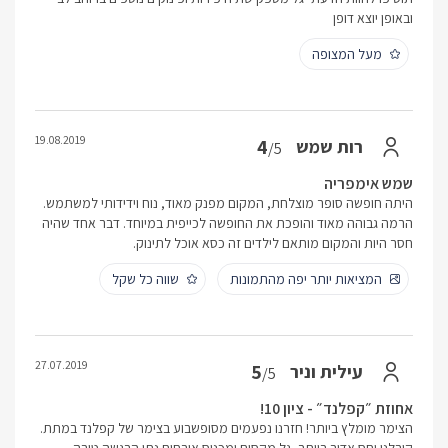
ובאופן יוצא דופן
מעל המצופה
19.08.2019
4
רות שמש
/5
שמש אימפריה
היתה חופשה סופר מוצלחת, המקום מפנק מאוד, נוח וידידותי למשתמש.
הרמה גבוהה מאוד והופכת את החופשה לכייפית במיוחד. דבר אחד שהיה
חסר היות והמקום מותאם לילדים זה כסא אוכל לתינוק.
המציאות יותר יפה מהתמונות
שווה כל שקל
27.07.2019
5
עילית וניר
/5
אחוזת ״קפלנד״ - ציון 10!
הצימר מומלץ ביותר! חזרנו נפעמים מסופשבוע בצימר של קפלנד במתת.