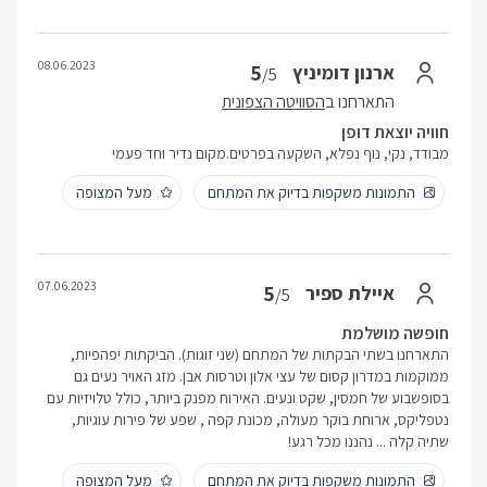
08.06.2023
5
ארנון דומיניץ
/5
התארחנו ב
הסוויטה הצפונית
חוויה יוצאת דופן
מבודד, נקי, נוף נפלא, השקעה בפרטים.מקום נדיר וחד פעמי
התמונות משקפות בדיוק את המתחם
מעל המצופה
07.06.2023
5
איילת ספיר
/5
חופשה מושלמת
התארחנו בשתי הבקתות של המתחם (שני זוגות). הביקתות יפהפיות,
ממוקמות במדרון קסום של עצי אלון וטרסות אבן. מזג האויר נעים גם
בסופשבוע של חמסין, שקט ונעים. האירוח מפנק ביותר, כולל טלויזיות עם
נטפליקס, ארוחת בוקר מעולה, מכונת קפה , שפע של פירות עוגיות,
שתיה קלה ... נהננו מכל רגע!
התמונות משקפות בדיוק את המתחם
מעל המצופה