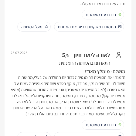
תודה על חוויית אירוח מעולה.
חוות דעת מאומתת
התמונות משקפות בדיוק את המתחם
מעל המצופה
25.07.2025
5
לאורה ליאור חיון
/5
התארחנו ב
הסוויטה הרומנטית
מושלם- מומלץ מאוד!
הזמנתי את הסוויטה הרומנטית לכבוד יום ההולדת של בעלי,מה שהיה
חשוב לנו- זה שיהיה נקי, מבודד, מוקף בטבע ושתהיה אופציה לעשות על
האש בשבת (לא כל הצימרים מאשרים).אני חייבת להודות שהסוויטה (שהיא
ממש בית קטן!) מהממת, כפרית, חמימה, נוחה ופונקציונאלית.גל דאג לנו
ממש להכל ברוחב לב! כשאני אומרת הכל, אני מתכוונת ה-כ-ל.לא היה
משהו ששכחנו לארוז ולא היה שם כגיבוי... ממש חשבו על הכל שם.ארוחת
בוקר גלילית טעימה מאוד.כבר תכננו לחזור גם ביום הולדת שלי :)
חוות דעת מאומתת