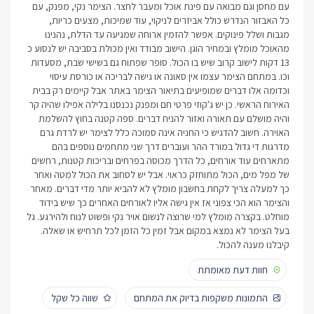
עם מחסן וגם מבואה עם פינת אוכל ומעבר לחצר. הצימר נקי, מפנק, עם
כל האבזור הנדרש כולל אביזרים לניקוי, עוד שמיכות, מצעים כריות,
מגבות ושלל פינוקים. אפשר להזמין ארוחה שמגיעה עד הדלת, נהנינו
מהאוכל מומלץ ובמחיר הוגן. הישוב מבודד ואין מכולת בסביבה יש לנסוע כ
13 דקות לישוב קרוב שיש בו הכול. סופר שפתוח גם בשישי שבת, מסעדות
וכו. במתחם הצימר עצמו אין סאונה או גישה לבריכה או כורסת עיסוי
וכדומה אלו דברים שמופיעים בתיאור הצימר באתר אבל קיימים רק בבית
האירוח הראשי. כן יש ג'קוזי פרטי חם ומפנק נכנסנו בלילה אפילו שהיה קר
והיה מושלם עם תאורה ואזור להניח דברים. ספה קטנה בחוץ להשלמת
האוירה. חשוב להדגיש כי החניה אינה סמוכה כלל לצימר יש לרדת גרם
מדרגות די גדול במורד ההר ועוברים דרך שני מתחמים נוספים בהם
מתארחים עוד אורחים, כל הדרך מכוסה בפרחים ובריכות קטנות, רחשים
של מפל מים, הכול מתוחזק כראוי. אבל יש לסחוב את הכול למטה ואחר
כך למעלה צריך לקחת בחשבון מומלץ לא להביא יותר מדי דברים. מאחר
והצימר הוא הכי צפוני אז אין גישה אליו לאורחים האחרים כך שיש בידוד
מוחלט. בקצרה מומלץ למי שרוצה לנשום אויר נקי ופשוט לנוח ולהירגע. גל
בעל הצימר לא נמצא במקום אבל זמין כל הזמן לכל תרחיש או שאלה.
קיבלנו מענה להכול.
חוות דעת מאומתת
התמונות משקפות בדיוק את המתחם
שווה כל שקל