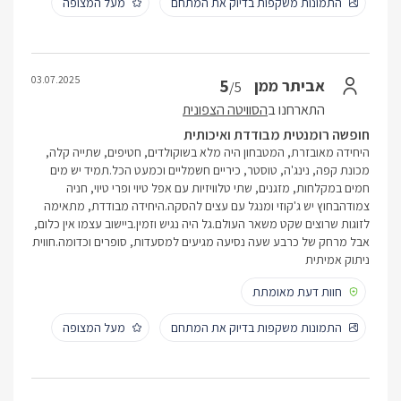
התמונות משקפות בדיוק את המתחם
מעל המצופה
03.07.2025
5
אביתר ממן
/5
התארחנו ב
הסוויטה הצפונית
חופשה רומנטית מבודדת ואיכותית
היחידה מאובזרת, המטבחון היה מלא בשוקולדים, חטיפים, שתייה קלה,
מכונת קפה, נינג'ה, טוסטר, כיריים חשמליים וכמעט הכל.תמיד יש מים
חמים במקלחות, מזגנים, שתי טלוויזיות עם אפל טיוי ופרי טיוי, חניה
צמודהבחוץ יש ג'קוזי ומנגל עם עצים להסקה.היחידה מבודדת, מתאימה
לזוגות שרוצים שקט משאר העולם.גל היה נגיש וזמין.ביישוב עצמו אין כלום,
אבל מרחק של כרבע שעה נסיעה מגיעים למסעדות, סופרים וכדומה.חווית
ניתוק אמיתית
חוות דעת מאומתת
התמונות משקפות בדיוק את המתחם
מעל המצופה