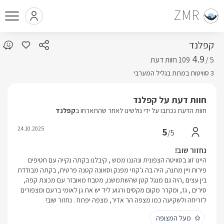
ZMR
קפלנד
4.9
5 /
3 סוויטות במתת בגליל המערבי
חוות דעת על קפלנד
חוות הדעת נכתבו על ידי גולשינו לאחר שהתארחו ב
קפלנד
24.10.2025
5
/5
נחזור שוב!
היינו זוג בסוויטה הצפונית ונהננו ממש , קיבלנו בקתה נקייה עם חטיפים
פירות ויין מתנה, היה בה ג'קוזי מפנק וסאונה קטנה פרטית, בקתה מבודדת
בין עצים ,היה גם מנגל קטן שהשתמשנו, מטבח מאובזר עם מכונת קפה,
סירים , גז, ומקרר מקום מקסים ורגוע ליד יש את גן לאומי ברעם ומצפורים
לזריחה ולשקיעה כמו מצפה הר אדיר, מצפה יפתח . נחזור שוב!
מעל המצופה