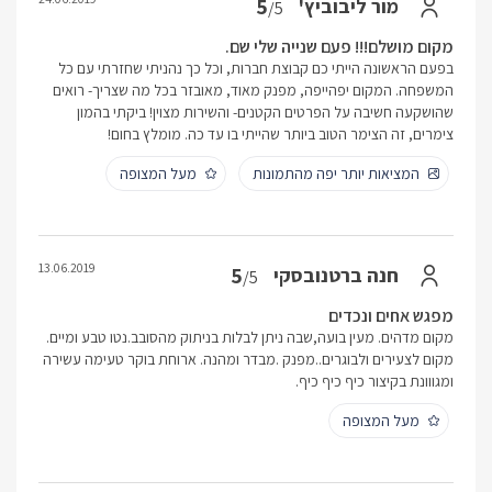
5
מור ליבוביץ'
/5
מקום מושלם!!! פעם שנייה שלי שם.
בפעם הראשונה הייתי כם קבוצת חברות, וכל כך נהניתי שחזרתי עם כל
המשפחה. המקום יפהייפה, מפנק מאוד, מאובזר בכל מה שצריך- רואים
שהושקעה חשיבה על הפרטים הקטנים- והשירות מצוין! ביקתי בהמון
צימרים, זה הצימר הטוב ביותר שהייתי בו עד כה. מומלץ בחום!
המציאות יותר יפה מהתמונות
מעל המצופה
13.06.2019
5
חנה ברטנובסקי
/5
מפגש אחים ונכדים
מקום מדהים. מעין בועה,שבה ניתן לבלות בניתוק מהסובב.נטו טבע ומיים.
מקום לצעירים ולבוגרים..מפנק .מבדר ומהנה. ארוחת בוקר טעימה עשירה
ומגווונת בקיצור כיף כיף כיף.
מעל המצופה