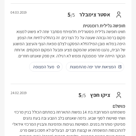
04.03.2019
5
אסטר צימבלר
/5
חופשה גלילית רומנטית
חווינו חופשה גלילית פסטורלית חלומית!! מסתבר שזה לא פשוט למצוא
מקום ברמה גבוהה שעונה על כל הצרכים. זה בהחלט לחיות את הצפון
היפה במלוא מובן המילה!!לא הפסקנו לצלם מפאת הנוף והעיצוב המשגע
של הבית, נהננו מהשפע שהמקום מציע ומבעל המקום המקסים. ארוחת
הבוקר הייתה יותר ממפנקת וממש לא רגילה. אין ספק שאנחנו חוזרים.
המציאות יותר יפה מהתמונות
מעל המצופה
24.02.2019
5
ציקו חפץ
/5
מושלם
משפחתנו המורחבת בת 14 נפשות התארחה במתחם הכולל בניין מרכזי
ושתי סוויטות לסוף שבוע. נדמה שאנחנו בלב הטבע ובה בעת נהנים
מפינוקי מותרות בפנים. הסוויטות נעימות ומזמינות והבניין המרכזי אידאלי
להתכנסות המשפחה או קבוצת חברים. הבעלים לא חסכו בשום פרט.