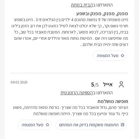
התארחנו ב
הבית במתת
מפנק, מפנק, מפנק ובשפע
היינו משפחה של 9 נפשות מתוכם 4 ילדים בין הגילאים 3-9 . היינו בסופש
חורפי גשום וקר, כך שלא יכולנו לצאת לטייל כמעט לכן את רוב הזמן בילינו
בבית, בין הבריכה, לכסא מסאג׳, לארוחות. המטבח מאובזר בכל טוב, כל
מה שחיפשנו היה שם . המיטות נוחות מאוד והילדים אחרי יום, אמרו שהם
רוצים שזה יהייה הבית שלהם...
מעל המצופה
04.02.2020
5
אייל
/5
התארחנו ב
הסוויטה הרומנטית
חופשה מושלמת
הצימר מהם, גדול ומאובזר בכל מה שצריך. כורסת מסאז מדהימה, פשוט
כייף. גל עוזר ומייעץ בכל מה שצריך. הייתה חופשה מושלמת
התמונות משקפות בדיוק את המתחם
מעל המצופה