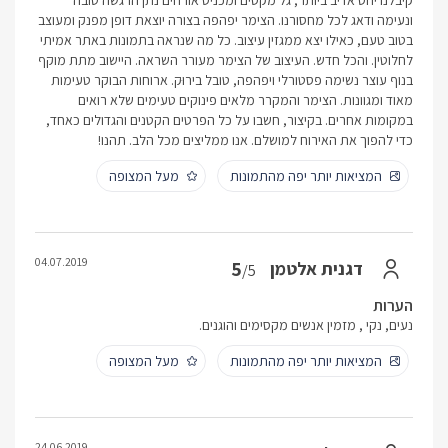
קיבלנו יחס אדיב ביותר, גל מקסים ומכניס אורחים נתן הרגשה טובה
ונעימה ודאג לכל מחסורנו. הצימר יפהפה בצורה יוצאת דופן מפנק ומעוצב
בטוב טעם, כאילו יצא ממגזין עיצוב. כל מה שנראה בתמונות באתר אמיתי
לחלוטין. והכל חדש. העיצוב של הצימר מעורר השראה. היישוב מתת מוקף
בנוף עוצר נשימה פסטורלי ויפהפה, טובל בירוּק. ארוחות הבוקר טעימות
מאוד ומגוונות. הצימר והמקרר מלאים פינוקים טעימים שלא רואים
במקומות אחרים. בקיצור, חשבו על כל הפרטים הקטנים והגדולים כאחד,
כדי להפוך את האירוח למושלם. אנו ממליצים מכל הלב. תהנו!
המציאות יותר יפה מהתמונות
מעל המצופה
04.07.2019
5
דגנית אלטמן
/5
הערות
נעים, נקי , מזמין אנשים מקסימים והוגנים.
המציאות יותר יפה מהתמונות
מעל המצופה
24.06.2019