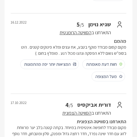
16.12.2022
5
שגיא נוימן
/5
התארחנו ב
הסוויטה הרומנטית
מהמם
מקום קסום מבודד מוקף בטבע, אח עצים ומלא פינוקים קטנים . הינו
בסופ"ש גשום ללא הפסקה ונהנו מכול רגע . מומלץ בחום :)
חוות דעת מאומתת
המציאות יותר יפה מהתמונות
מעל המצופה
17.10.2022
4
דורית אביקסיס
/5
התארחנו ב
הסוויטה הצפונית
התארחנו בסוויטה הצפונית
מקום מבודד לחופשה אינטימית במיוחד. בקתה קטנה בלב יער מרווחת
לזוג עם חדר שינה נפרד, חדר רחצה גדול ומפנק, סלון ומטבחון, חדר נוסף