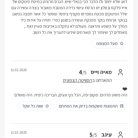
דאג שלא יחסר ולו הדבר הכי בנאלי שיש. הנכס מרוהט במיטת פינוקים של
איירפלקס ובסלון יש כורסת עיסוי נדירה המטבח מאובזר בצורה עשירה עם
שלל הפינוקים מכונת נספרסו מקציף ציפסר טוסטר כל אשר חפצה נפשנו.
בבוקר ארוחת בוקר מפנקת ועשירה בסגנון כפרי. תודה על אירוח כיד
המלך על השפע והדאגה .מעולם לא נתקלנו באדיבות מעיין זאת ,
מאחלים לך שיוחזר לך מאורחים שידעו להעריך את כל הטוב.
מעל המצופה
11.02.2020
4
מאיה וייס
/5
התארחנו ב
הסוויטה הצפונית
❤️
היה פשוט מדהים. מקום יפה, הכל נקי ונעים, הבריכה כיפית. היה מושלם
התמונות משקפות בדיוק את המתחם
שווה כל שקל
11.02.2020
5
עינב
/5