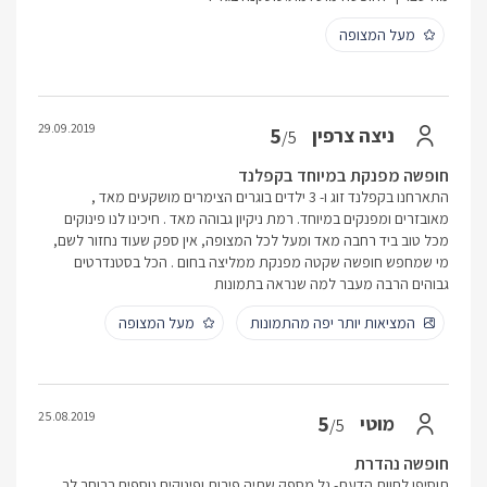
מעל המצופה
29.09.2019
5
ניצה צרפין
/5
חופשה מפנקת במיוחד בקפלנד
התארחנו בקפלנד זוג ו- 3 ילדים בוגרים הצימרים מושקעים מאד ,
מאובזרים ומפנקים במיוחד. רמת ניקיון גבוהה מאד . חיכינו לנו פינוקים
מכל טוב ביד רחבה מאד ומעל לכל המצופה, אין ספק שעוד נחזור לשם,
מי שמחפש חופשה שקטה מפנקת ממליצה בחום . הכל בסטנדרטים
גבוהים הרבה מעבר למה שנראה בתמונות
המציאות יותר יפה מהתמונות
מעל המצופה
25.08.2019
5
מוטי
/5
חופשה נהדרת
תוסיפו לחוות הדעת- גל מספק שתיה פירות ופינוקים נוספים ברוחב לב