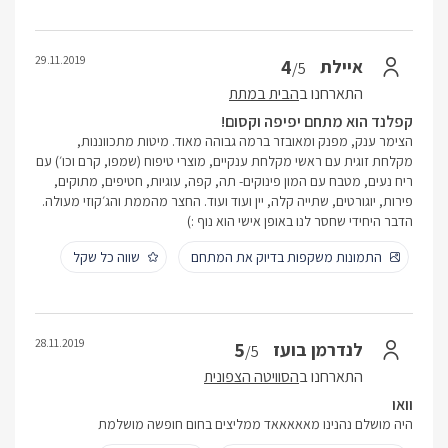
29.11.2019
4
איילת
/5
התארחנו ב
הבית במתת
קפלנד הוא מתחם יפיפה וקסום!
הצימר ענק, מפנק ומאובזר ברמה גבוהה מאוד. מיטות מתכווננות,
מקלחת זוגית עם ראשי מקלחת ענקיים, מוצרי טיפוח (שמפו, קרם וכו׳) עם
ריח נעים, מטבח עם המון פינוקים- תה, קפה, עוגיות, חטיפים, מתוקים,
פירות, יוגורטים, שתייה קלה, יין ועוד ועוד. החצר מהממת והג׳קוזי מעולה.
הדבר היחידי שחסר לנו באופן אישי הוא נוף :)
התמונות משקפות בדיוק את המתחם
שווה כל שקל
28.11.2019
5
לנדרמן בועז
/5
התארחנו ב
הסוויטה הצפונית
וואו
היה מושלם נהנינו מאאאאאד ממליצים בחום חופשה מושלמת