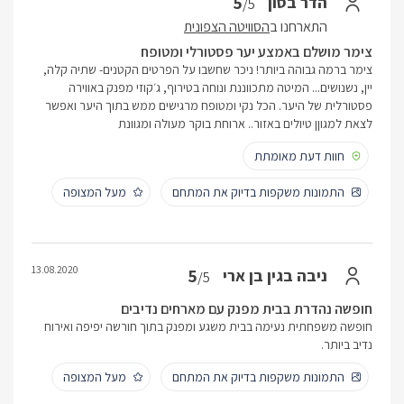
5
הדר בסון
/5
התארחנו ב
הסוויטה הצפונית
צימר מושלם באמצע יער פסטורלי ומטופח
צימר ברמה גבוהה ביותר! ניכר שחשבו על הפרטים הקטנים- שתיה קלה,
יין, נשנושים... המיטה מתכווננת ונוחה בטירוף, ג׳קוזי מפנק באווירה
פסטורלית של היער. הכל נקי ומטופח מרגישים ממש בתוך היער ואפשר
לצאת למגוןן טיולים באזור.. ארוחת בוקר מעולה ומגוונת
חוות דעת מאומתת
התמונות משקפות בדיוק את המתחם
מעל המצופה
13.08.2020
5
ניבה בגין בן ארי
/5
חופשה נהדרת בבית מפנק עם מארחים נדיבים
חופשה משפחתית נעימה בבית משגע ומפנק בתוך חורשה יפיפה ואירוח
נדיב ביותר.
התמונות משקפות בדיוק את המתחם
מעל המצופה