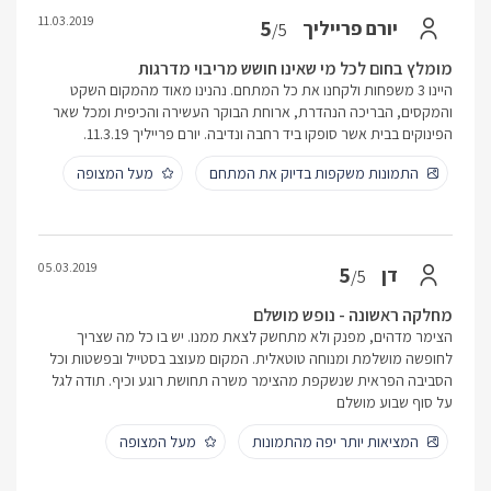
11.03.2019
5
יורם פרייליך
/5
מומלץ בחום לכל מי שאינו חושש מריבוי מדרגות
היינו 3 משפחות ולקחנו את כל המתחם. נהנינו מאוד מהמקום השקט
והמקסים, הבריכה הנהדרת, ארוחת הבוקר העשירה והכיפית ומכל שאר
הפינוקים בבית אשר סופקו ביד רחבה ונדיבה. יורם פרייליך 11.3.19.
התמונות משקפות בדיוק את המתחם
מעל המצופה
05.03.2019
5
דן
/5
מחלקה ראשונה - נופש מושלם
הצימר מדהים, מפנק ולא מתחשק לצאת ממנו. יש בו כל מה שצריך
לחופשה מושלמת ומנוחה טוטאלית. המקום מעוצב בסטייל ובפשטות וכל
הסביבה הפראית שנשקפת מהצימר משרה תחושת רוגע וכיף. תודה לגל
על סוף שבוע מושלם
המציאות יותר יפה מהתמונות
מעל המצופה