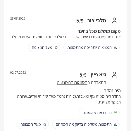
28.08.2022
5
מלכי צור
/5
מקום מושלם מכל בחינה
אנחנו מגיעים פעם רביעית..אין דברים כאלו !!!!מקום מושלם ..אירוח מושלם
המציאות יותר יפה מהתמונות
מעל המצופה
02.07.2022
5
גיא פיין
/5
התארחנו ב
הסוויטה הרומנטית
היה נהדר
החדר היה ממוזג נקי ומאובזר.גל היה נחמד מאד שירותי ואדיב..ארוחת
הבוקר מצויינת.
חוות דעת מאומתת
התמונות משקפות בדיוק את המתחם
מעל המצופה