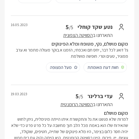
16.05.2023
5
נטע שקד קוחלי
/5
התארחנו ב
הסוויטה הצפונית
מקום מושלם, נקי, מטופח ומלא הפינוקים
גל דואג לכל דבר, יחס חם ואכפתי, הזמנו א.בוקר מעולה מתמר וא.ערב
ממוניר, טעים וטרי. חופשה מושלמת
חוות דעת מאומתת
מעל המצופה
19.03.2023
5
עדי ברלינר
/5
התארחנו ב
הסוויטה הרומנטית
מקום מושלם
למרות שלא פגשנו את גל והתקשורת איתו הייתה מינימלית, ניתן לחוש
שהאירוח שלו הוא באמת מכל הלב תוך מחשבה על כל פרט פרט כדי שלא
יהיה חסר כלום בצימר, היו מלא פינוקים של שתייה, חטיפים, שוקולד,
עוגיות, יין, פירות. היינו בסוויטה הרומנטית, היא הייתה נקיה עם ריח ממש