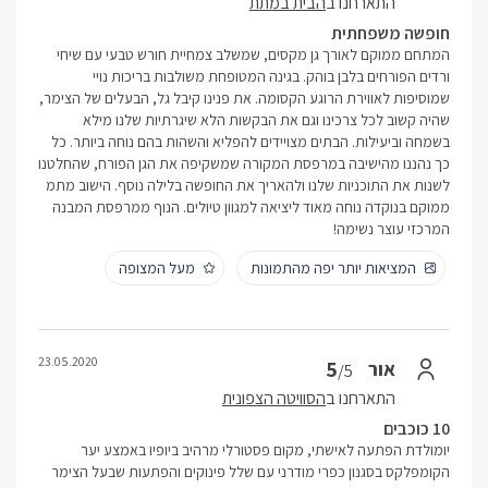
התארחנו ב
הבית במתת
חופשה משפחתית
המתחם ממוקם לאורך גן מקסים, שמשלב צמחיית חורש טבעי עם שיחי
ורדים הפורחים בלבן בוהק. בגינה המטופחת משולבות בריכות נויי
שמוסיפות לאווירת הרוגע הקסומה. את פנינו קיבל גל, הבעלים של הצימר,
שהיה קשוב לכל צרכינו וגם את הבקשות הלא שיגרתיות שלנו מילא
בשמחה וביעילות. הבתים מצויידים להפליא והשהות בהם נוחה ביותר. כל
כך נהננו מהישיבה במרפסת המקורה שמשקיפה את הגן הפורח, שהחלטנו
לשנות את התוכניות שלנו ולהאריך את החופשה בלילה נוסף. הישוב מתמ
ממוקם בנוקדה נוחה מאוד ליציאה למגוון טיולים. הנוף ממרפסת המבנה
המרכזי עוצר נשימה!
המציאות יותר יפה מהתמונות
מעל המצופה
23.05.2020
5
אור
/5
התארחנו ב
הסוויטה הצפונית
10 כוכבים
יומולדת הפתעה לאישתי, מקום פסטורלי מרהיב ביופיו באמצע יער
הקומפלקס בסגנון כפרי מודרני עם שלל פינוקים והפתעות שבעל הצימר