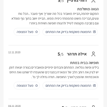
5
רותי גורפיין
/5
הנאה מושלמת
המקום יפהפה,הביית מאובזר בכל מה שצריך ואף מעבר...הכל נוח
ונעים,הבריכה פשוט מהממת! כיפית ממש...הביית יושב בתוך נוף מופלא
וגם בסביבה מקומות לטייל ולהנות! חופשה חוויתית ביותר!
התמונות משקפות בדיוק את המתחם
מעל המצופה
12.11.2020
5
אילה תדהר
/5
חופשה בבית במתת
בילינו ופשה נפלאה. המתחם והבתים יפיפיים ומאובזרים בצורה יוצאת דופן.
יש לציין את רוחב הלב של המארח במצרכים שהועמדו לרשותנו ואת היחס
והאכפתיות שהפגין לאורך החופשה. תודה גדולה לך גל .
התמונות משקפות בדיוק את המתחם
מעל המצופה
06.11.2020