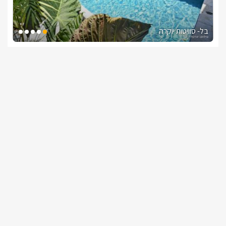
בל- סוויטות יוקרה
צימרים בצפון, נוף כנרת
/5
החל מ- ₪1500
בריכה פרטית מחוממת ומקורה לכל סוויטה
שובר מילואים