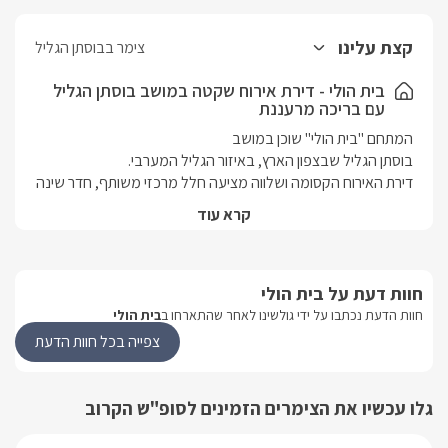
קצת עלינו
צימר בבוסתן הגליל
בית הולי - דירת אירוח שקטה במושב בוסתן הגליל
עם בריכה מרעננת
דירת האירוח הקסומה ושלווה מציעה חלל מרכזי משותף, חדר שינה 
קרא עוד
מלבד זאת תמצאו מטבחון מאובזר בכל מה שתצטרכו, עם מקרר, 
חוות דעת על בית הולי
לצד המטבח תחכה לכם פינת אוכל משפחתית, וחלל מרכזי מרווח 
חוות הדעת נכתבו על ידי גולשינו לאחר שהתארחו ב
בית הולי
צפייה בכל חוות הדעת
בסלון הישיבה ספת ר' גדולה, עם שזלונג המתחבר מהצד. מבד 
גלו עכשיו את הצימרים הזמינים לסופ"ש הקרוב
בחדר השינה הראשי תמתין לכם מיטה זוגית נוחה במיוחד, לצידה 