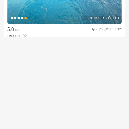
פברז’ה- סוויטת יוקרה
צימר בצפון, עין יעקב
/5
החל מ- ₪1800
בריכה מחוממת מקורה וגקוזי ספא
שובר מילואים