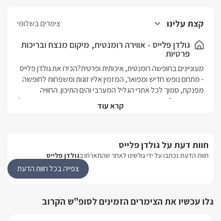
קצת עלינו
צימרים בשלומי
גולדן פלייס - אווירה רומנטית, מיקום מנצח ובריכות
פרטיות
מעוניינים בחופשה רומנטית, איכותית ופרטית?הכירו את גולדן פלייס 
- מתחם נופש חדיש ומפואר, המזמין אליו זוגות ומשפחות לחופשה 
מפנקת, סמוך לכל אתרי הגליל המערבי והים התיכון. החוויה 
מורכבת מ-3 סוויטות מרהיבות, בקו עיצוב נקי מודרני הממוקמות כל 
קרא עוד
אחת במתחם פרטי רק לה. שתיים מן הסוויטות אף התברכו בבריכה 
מפנקת הממוקמת בגן הפרטי.מיקום הסוויטות במושב שלומי, הינו 
נקודה אסטרטגית לחובבי הטיולים והאטרקציות, שבסביבתו ובגישה 
חוות דעת על גולדן פלייס
נוחה ומהירה תוכלו ליהנות מכל אפשרויות הבילוי בחיק הטבע או 
בלב העיר. מיקוםאזור: גליל מערבייישוב: שלומימספר יחידות:3 
חוות הדעת נכתבו על ידי גולשינו לאחר שהתארחו ב
גולדן פלייס
סוויטות פרטיות לזוגות ומשפחות, עם מתחם גן אישי ומעוצב לכל 
צפייה בכל חוות הדעת
אחת.אורחי שתיים מן הסוויטות ייהנו בנוסף מבריכה אישית 
מפנקת. סוג מבנה/ גודל הסוויטות בגודל 50 מ"ר, הבנויות בשיטת 
open space.בסיס האירוחלינה + ערכת קפה/ תה, פירות העונה, 
גלו עכשיו את הצימרים הזמינים לסופ"ש הקרוב
בקבוק יין משובח, שוקולדים, חלוקים, מגבות גוף, תמרוקי רחצה 
וסבונים. בתיאום מראש ניתן ליהנות מארוחת בוקר כפרית 