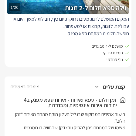
וילה ספא חלום ל-2 זוגות
1/20
המקום המושלם לחגוג מסיבת רווקות, יום כיף, חבילות למשך היום או
עם לינה. לזוגות, קבוצות או למשפחות.
חופשה חלומית במתחם ספא מפנק.
בוילה 3 חדרי שינה, 2 עם מיטה זוגית, 2 חדרי שירותים ומקלחת וחדר
מושלם ל-4 מבוגרים
שינה לילדים, סלון גדול ומרווח פינות מנוחה עם שתייה וכיבוד קל,
חמאם טורקי
מטבחון מצוייד עם גריל נינג'ה.
נוף פנורמי
במתחם ג'קוזי ענק מול הנוף, סאונה יבשה, חדר חמאם טורקי עם
סאונה רטובה ומקלחת, בריכה פרטית חיצונית מחוממת, וכיסאות שיזוף,
מרפסת מקורה שפונה לנוף עוצר נשימה.
קצת עלינו
צימרים באמירים
אנחנו מציעים במתחם טיפולי ספא מקצועיים ומפנקים, עיסוי בחמאם
הטורקי וטיפולי בריאות טבעית.
זמן חלום - ספא ואירוח - אירוח ספא מפנק ב4
יחידות אירוח אינטימיות ומבודדות
בישוב אמירים המבוקש שבגליל העליון הוקם מתחם האירוח "זמן 
משמו של המתחם ניתן להסיק (ובצדק) שהחוויה בו רומנטית 