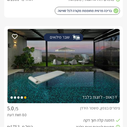
בריכה פרטית מחוממת מקורה לכל סוויטה
שובר מילואים
Y האוס - לזוגות בלבד
צימרים בצפון, משמר הירדן
/5
החל מ- ₪1753