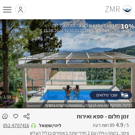
ZMR
10%
בהזמנת 2 לילות
תקף לאמצ"ש
בין 01.01.2025 עד 12.08.2026
שובר מילואים
1/13
בריכה מפנקת ופרטית לבקתה, מחוממת ומקורה בחורף
זמן חלום - ספא ואירוח
4.9
5 /
ליהי/שמואל
052-9707416
צימר, בקתה ו-וילה עם 2 חדרי שינה באמירים בגליל העליון