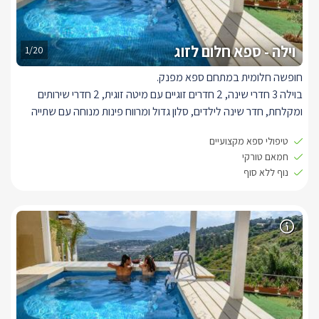
וילה - ספא חלום לזוג
1/20
חופשה חלומית במתחם ספא מפנק.
בוילה 3 חדרי שינה, 2 חדרים זוגיים עם מיטה זוגית, 2 חדרי שירותים
ומקלחת, חדר שינה לילדים, סלון גדול ומרווח פינות מנוחה עם שתייה
וכיבוד קל, מטבחון מצוייד עם גריל נינג'ה.
טיפולי ספא מקצועיים
חמאם טורקי
במתחם ג'קוזי ענק מול הנוף, סאונה יבשה, חדר חמאם טורקי עם
נוף ללא סוף
סאונה רטובה ומקלחת, בריכה פרטית חיצונית מחוממת, וכיסאות שיזוף,
מרפסת מקורה שפונה לנוף עוצר נשימה.
אנחנו מציעים במתחם טיפולי ספא מקצועיים ומפנקים, עיסוי בחמאם
הטורקי וטיפולי בריאות טבעית.