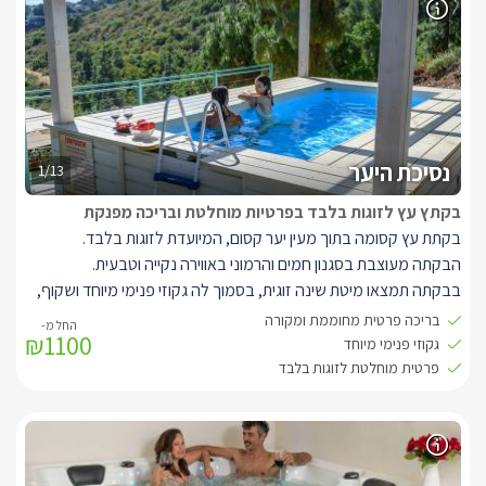
נסיכת היער
1/13
בקתץ עץ לזוגות בלבד בפרטיות מוחלטת ובריכה מפנקת
בקתת עץ קסומה בתוך מעין יער קסום, המיועדת לזוגות בלבד.
הבקתה מעוצבת בסגנון חמים והרמוני באווירה נקייה וטבעית.
בבקתה תמצאו מיטת שינה זוגית, בסמוך לה גקוזי פנימי מיוחד ושקוף,
קמין עצים רומנטי, סלון ישיבה עם ספת אירוח וטלויזיה חדישה המחוברת
בריכה פרטית מחוממת ומקורה
₪1100
לכבלי YES, פינת איפור, מטבח מאובזר לבישול מלא וחדר רחצה עם
גקוזי פנימי מיוחד
מקלחון זוגי.
פרטית מוחלטת לזוגות בלבד
הבקתה שוכנת בחצר פרטית גדושה בשטחי גינון מטופחים וצמחיה
ריחנית, מכילה פינת אוכל אינטימית וגולת הכותרת- בריכה פרטית
מקסימה הצופה לנוף, מחוממת ומקורה בחודשי החורף הקרים לחוויה
מתמשכת.