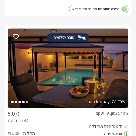
בריכה מחוממת מקורה וגקוזי ספא
שובר מילואים
שרדונה- Chardonnay
צימר בצפון, עין יעקב
/5
החל מ- ₪1500