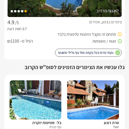
לוין נוף מרהיב
צימרים בצפון, אמירים
/5
החל מ- ₪1100
גקוזי פרטי בכל בקתה מול נוף גלילי משגע!
גלו עכשיו את הצימרים הזמינים לסופ"ש הקרוב
טרה רוגע
בל- סוויטות יוקרה
אח
שעל
נוף כנרת
כלנ