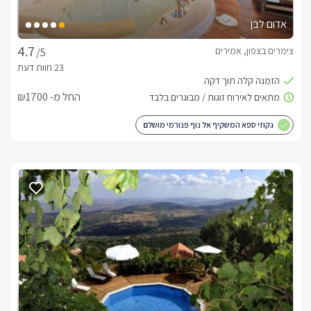
מעודכנים ומאומתים. תוכלו לבדוק ולבצע הזמנה באהבה רבה ♥
לפרטים נוספים או שאלות אנחנו פה לשירותכם
אדום לבן
בברכה, ליהי/שמואל -
052-9707416
צימרים בצפון, אמירים
/5
החל מ- ₪1700
גקוזי ספא המשקיף אל נוף פנורמי מושלם