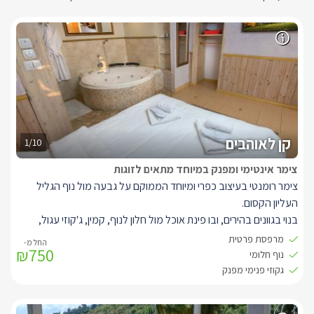
קן לאוהבים
1/10
צימר אינטימי ומפנק במיוחד מתאים לזוגות
צימר רומנטי בעיצוב כפרי ומיוחד הממוקם על גבעה מול נוף הגליל
העליון הקסום.
בנוי בגוונים בהירים, ובו פינת אוכל מול חלון לנוף, קמין, ג'קוזי עגול,
מיטת שינה, מטבח מאובזר וחדר רחצה עם מקלחון.
מרפסת פרטית
₪750
המרפסת המקורה של הסוויטה - שולחן קפה רומנטי ונדנדה מול הנוף.
נוף חלומי
גקוזי פנימי מפנק