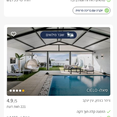
יוקרה עם בריכה פרטית
שובר מילואים
סיאלו- CIELO
צימר בצפון, עין יעקב
/5