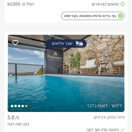
החל מ- ₪1000
נוף. בריכה פרטית מחוממת. גקוזי ספא
שובר מילואים
דלמור - לזוגות בלבד
צימר בצפון, עין יעקב
/5