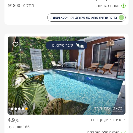
החל מ- ₪1800
בריכה פרטית מחוממת מקורה, גקוזי ספא וסאונה
שובר מילואים
בל- סוויטות יוקרה
צימרים בצפון, נוף כנרת
/5