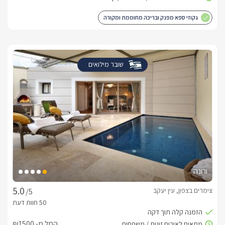
גקוזי ספא מפנק ובריכה מחוממת ומקורה
שובר מילואים
ורונה
צימרים בצפון, עין יעקב
/5
החל מ- ₪1500