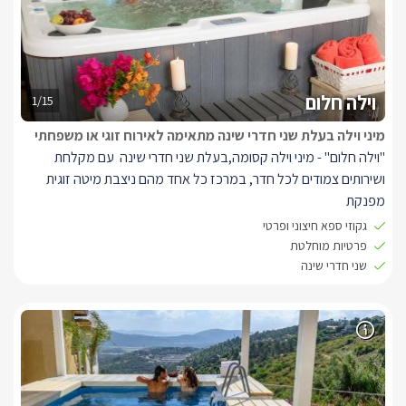
וילה חלום
1/15
מיני וילה בעלת שני חדרי שינה מתאימה לאירוח זוגי או משפחתי
"וילה חלום" - מיני וילה קסומה,בעלת שני חדרי שינה עם מקלחת
ושירותים צמודים לכל חדר, במרכז כל אחד מהם ניצבת מיטה זוגית
מפנקת
החלל המרכזי שלה בעיצוב מקורי ונעים וצופה לנוף פנורמי עוצר
גקוזי ספא חיצוני ופרטי
נשימה. בו תמצאו ספת סלון מפנק מול מסך טלוויזיה, שולחן אוכל צמוד
פרטיות מוחלטת
לחלון לנוף, קמין עצים, מטבח מאובזר, חדר רחצה עם מקלחון וג'קוזי
שני חדרי שינה
בכל חדר.
לוילה מרפסת נוף פרטית ויפיפייה וחצר עם פינות ישיבה וג'קוזי ספא גדול
ורותח.