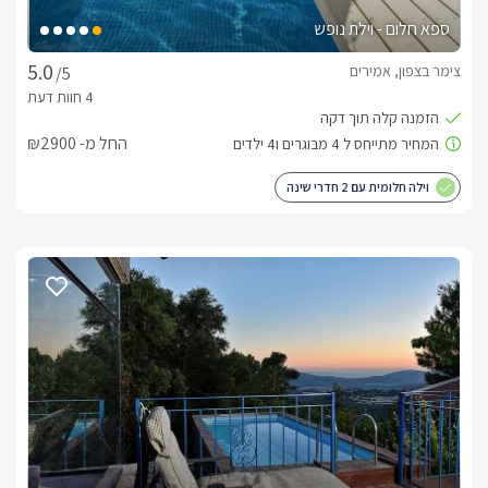
מטבחון מאובזר, ופינות ישיבה נוחות. ובריכה פרטית מחוממת 
ספא חלום - וילת נופש
"וילה חלום"  ו"וילה ספא חלום" – מיני וילה, בעלת שני חדרי שינה 
צימר בצפון, אמירים
/5
פרטיים ונעימים מיועדת לזוג או למשפחה עד 6 נפשות. ניצבת על 
פסגת הר משלה, וסובב אותה נוף פתוח וירוק. בהגעתכם אליה 
תפגשו בחלל מרכזי עם סלון ישיבה, מטבח מאובזר, ופינות ישיבה 
החל מ- ₪2900
נוחות. לה חדר רחצה מפנק, ושני חדרי שינה- כאשר בכל אחד מהם 
מיטה זוגית נוחה במיוחד. באיזור החוץ שלה ניצב גקוזי ספא פרטי 
וילה חלומית עם 2 חדרי שינה
לחלוטין מרווח וגדול.
אזור החוץ
לצימר "קן לאוהבים" גינה פרטית, כפרית והרמונית עם נוף הרים ירוק 
בחצר תמצאו נדנדה זוגית נוחה ונעימה, פינות ישיבה ואוויר פתוח 
לבקתת העץ "נסיכת היער" חצר פרטית מפנקת במיוחד, גם היא 
צופה אל נוף פתוח וירוק. עם פינות ישיבה נוחות, שבילי אבנים 