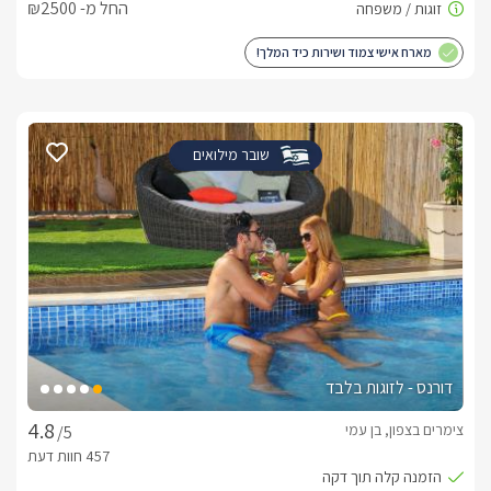
החל מ- ₪2500
מארח אישי צמוד ושירות כיד המלך!
שובר מילואים
דורנס - לזוגות בלבד
צימרים בצפון, בן עמי
/5