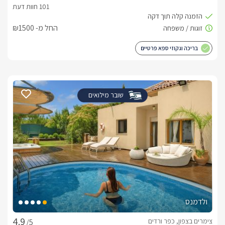
החל מ- ₪1500
בריכה וגקוזי ספא פרטיים
שובר מילואים
ולדמנס
צימרים בצפון, כפר ורדים
/5