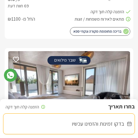
החל מ- ₪1100
בריכה מחוממת מקורה וגקוזי ספא
שובר מילואים
בדקו זמינות והזמינו עכשיו
סוויטות נארה - לזוגות בלבד
צימרים בצפון, כפר חנניה (מעלה חן)
/5