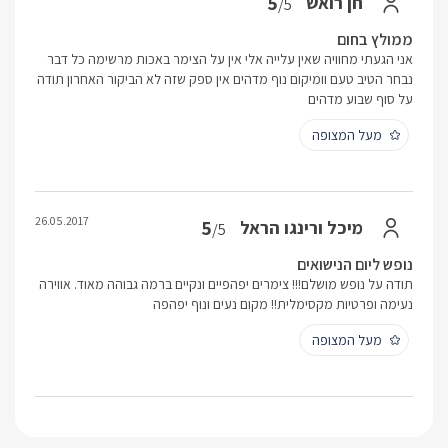
5
חן רואש
/5
ממולץ בחום
אני הגעתי מחוויה שאין עלייה אלי אין על הצימר באכות מרשימה כל דבר
נבחר הטיב טעם וומיקום נוף מדהים אין ספק שזה לא הביקור האחרון תודה
על סוף שבוע מדהים
מעל המצופה
26.05.2017
5
מיכל ורינגו הראל
/5
נופש ליום הנישואים
תודה על נופש מושלם!!! צימרים יפהפיים ונקיים ברמה גבוהה מאוד. אווירה
נעימה ופרטיות מקסימלית!! מקום נעים ונוף יפהפה
מעל המצופה