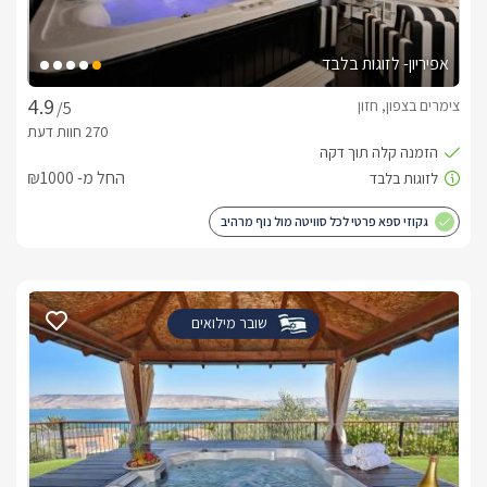
רכיבה על סוסים, טיולי ג'יפים, קטיף עונתי, גלריות אמנות, פינות 
אפיריון- לזוגות בלבד
ליטוף, פארק קצרין העתיקה, מסעדות איכותיות, מבחר יקבים של 
יינות איכותיים וטובים ועוד...
צימרים בצפון, חזון
/5
החל מ- ₪1000
גקוזי ספא פרטי לכל סוויטה מול נוף מרהיב
שובר מילואים