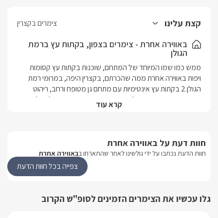
קצת עלינו
צימרים בקצרין
באווירה אחרת - צימרים בצפון, בקתות עץ ברמת
הגולן
ממש כמו שמו המיוחד של המתחם, שוכנות בקתות עץ קסומות 
ויפות באווירה אחרת ממה שהכרתם, בקצרין היפה, במרומי רמת 
הגולן.2 בקתות עץ אינטימיות עם מתחם גן מטופח ורחב, ריהוט 
איכותי ופינות ישיבה מוצלות עטופות בצמחייה צבעונית להפליא. 
קרא עוד
בתוך היישוב תוכלו לצאת לאטרקציות מעניינות, טיולים בטבע ועוד.
מבט פנים
חוות דעת על באווירה אחרת
חוות הדעת נכתבו על ידי גולשינו לאחר שהתארחו ב
באווירה אחרת
פנים הבקתה רומנטי ומזמין, הסגנון כפרי ומלא בקסם, בה תיהנו 
מריהוט עץ מלא, מיטה זוגית כפרית מפוארת, מסך LCD, מטבחון 
צפייה בכל חוות הדעת
מאובזר, חדר רחצה מעוצב בצבעים חיים וססגוניים עם ג'קוזי זוגי 
ורומנטי, אינטרנט חופשי, מיזוג אוויר ופינות ישיבה פרטיות ואינטימיות 
גלו עכשיו את הצימרים הזמינים לסופ"ש הקרוב
הגן הקסום שניצב בפתח הבקתה מציע לכם פינות ישיבה מרובות, 