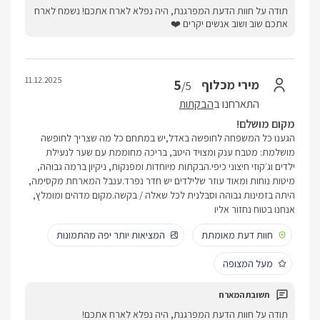
תודה על חוות הדעת המפרגנת, היה נפלא לארח אתכם! נשמח לארח
אתכם שוב ושוב אנשים יקרים ❤️
11.12.2025
5
מירי מכלוף
/5
התארחנו ב
הבקתות
מקום מושלם!
הגענו כל המשפחה לחופשה באדל,יש במתחם כל מה שצריך לחופשה
מושלמת: מטבח ענק ומצויד היטב, בריכה מחוממת עם שער לנעילת
ילדים וג׳קוזי חיצוני כיפי.הבקתות מיוחדות ומפנקות, ניקיון ברמה גבוהה,
מיטות נוחות ומאוד עוזר שלילדים יש חדר נפרד.ענבל המארחת מקסימה,
היתה בזמינות גבוהה וסבלנית לכל שאלה / בקשה.מקום מדהים ומומלץ,
אנחנו בטוח נחזור אליו
חוות דעת מאומתת
המציאות יותר יפה מהתמונות
מעל המצופה
תודה על חוות הדעת המפרגנת, היה נפלא לארח אתכם!