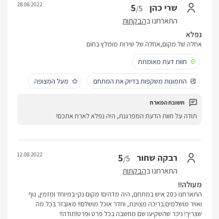
28.08.2022
5
שרי כהן
/5
התארחנו ב
הבקתות
נפלא
אחלה של מקום,אחלה של שירות מומלץ בחום
חוות דעת מאומתת
התמונות משקפות בדיוק את המתחם
מעל המצופה
תודה על חוות הדעת המפרגנת, היה נפלא לארח אתכם!
12.08.2022
5
רבקה שחור
/5
התארחנו ב
הבקתות
מעולה!!
התארחנו כ20 איש במתחם, היה מדהים! מקום נקי במיוחד ומזמין, נוף
ואויר מושלמים.בריכה מצוינת, וחדר אוכל מושלם!! מאובזר בכל מה
שצריך! ניכר שהשקיעו שם מחשבה בכל פרט ופרט!תודה!!