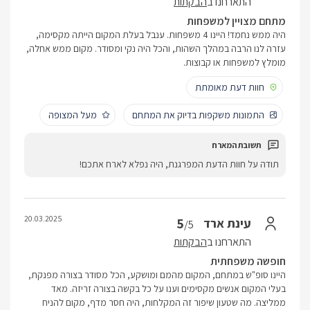
התארחנו ב
הבקתות
מתחם מצויין למשפחות
היה ממש נחמד! היינו 4 משפחות. ענבל בעלת המקום הייתה מקסימה,
עזרה לנו הרבה במהלך השהות, והכל היה נקי ומסודר. מקום ממש אחלה,
מומלץ למשפחות או קבוצות.
חוות דעת מאומתת
התמונות משקפות בדיוק את המתחם
מעל המצופה
תודה על חוות הדעת המפרגנת, היה נפלא לארח אתכם!
20.03.2025
5
עינת ארד
/5
התארחנו ב
הבקתות
חופשה משפחתית
היינו סופ"ש במתחם, המקום מהמם ומושקע, הכל מסודר בצורה מפנקת,
בעלי המקום אנשים מקסימים וענו על כל בקשה בצורה זריזה. מאד
ממליצה. מה שטעון שיפור זה המקלחות, היה חסר מדף, מקום להניח