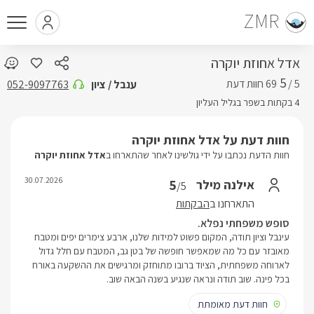
ZMR
אדל אחוזת יוקרה
5
5 /
ענבל / ציון
052-9097763
4 בקתות בשפר בגליל העליון
חוות דעת על אדל אחוזת יוקרה
חוות הדעת נכתבו על ידי גולשינו לאחר שהתארחו ב
אדל אחוזת יוקרה
30.07.2026
5
אילנה מילר
/5
התארחנו ב
הבקתות
סופש משפחתי נפלא.
עינבל וציון תודה, המקום פשוט למידות שלנו, ארבע צימרים יפים ומטבח
מאובזר עם כל מה שמאפשר חופשה של בטן גב, המטבח עם חלל גדול
לארוחה משפחתית, הציוד ברובו מתוחזק ומרגישים את ההשקעה באורח
בכל פינה. שוב תודה ונראה שנגיע בשנה הבאה שוב.
חוות דעת מאומתת