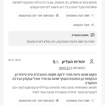
מתחם צימרים מושלם, נקי ומטופח, עם בריכה גדולה ומפנקת לחופשה
מושלמת! ענבל זמינה בכל רגע ודואגת לפרטים הקטנים
חוות דעת מאומתת
המציאות יותר יפה מהתמונות
מעל המצופה
תודה על חוות הדעת המפרגנת, היה נפלא לארח אתכם!
10.07.2025
5
יהודית העליון
/5
התארחנו ב
הבקתות
מקום שהוא פינת חמד ירוקה שקטה מאובזרת טיפ טיפ!!! הן
הבקתות הן המטבח הענקי שהוא גם חדר אוכל ענק!הן הברכה
המקורה
חופשה משפחתית מהנה מאד מתאימה גם לילדים קטניםגם לנוער וכם
למבוגרים התצר יפייפייה ומאובזרת ומהנה מאד לשהיי
חוות דעת מאומתת
המציאות יותר יפה מהתמונות