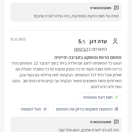
תודה על חוות הדעת המפרגנת, היה נפלא לארח אתכם!
31.12.2022
5
עדה דגן
/5
התארחנו ב
הבקתות
מתחם מרווח ומושקע בסביבה יפייפיה
הגענו כל המשפחה לחגוג יום הולדת ביחד בסוף דצמבר 22. המתחם נהדר
בריכה חמה וטובה וגקוזי מרכזי מפנק ומטבח מרכזי מאובזר מעולה עם
שולחן אוכל גדול לכל המשפחה. הבקתות יפות וגדולות עם גקוזי ענק.
השירותים פחות משופצים משאר הבקתה אך נקיים וזרם המים טוב . נהננו
מאד ולא רצינו לעזוב
חוות דעת מאומתת
התמונות משקפות בדיוק את המתחם
מעל המצופה
היה לנו כיף לארח אתכם, המון מזל טוב!