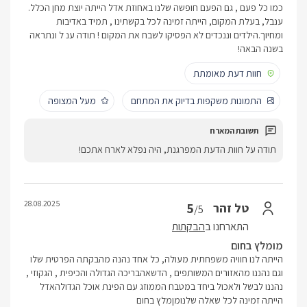
כמו כל פעם , גם הפעם חופשה שלנו באחוזת אדל הייתה יוצת מחן הכלל.
ענבל, בעלת המקום, הייתה זמינה לכל בקשתינו , תמיד באדיבות
ומחיוך.הילדים וננכדים לא הפסיקו לשבח את המקום ! תודה ענ ל ונתראה
בשנה הבאה!
חוות דעת מאומתת
התמונות משקפות בדיוק את המתחם
מעל המצופה
תודה על חוות הדעת המפרגנת, היה נפלא לארח אתכם!
28.08.2025
5
טל זהר
/5
התארחנו ב
הבקתות
מומלץ בחום
הייתה לנו חוויה משפחתית מעולה, כל אחד נהנה מהבקתה הפרטית שלו
וגם נהננו מהאזורים המשותפים , הדשאהבריכה הגדולה והכיפית , הגקוזי ,
נהננו לבשל ולאכול ביחד במטבח הממוזג עם הפינת אוכל הגדולהאדל
הייתה זמינה לכל שאלה שלנומןמלץ בחום