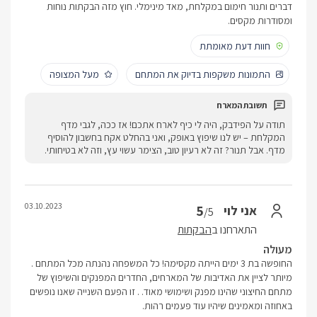
דברים ותנור חימום במקלחת, מאד מינימלי. חוץ מזה הבקתות נוחות
ומסודרות מקסים.
חוות דעת מאומתת
התמונות משקפות בדיוק את המתחם
מעל המצופה
תודה על הפידבק, היה לי כיף לארח אתכם! אז ככה, לגבי מדף
המקלחת – יש לנו שיפוץ באופק, ואני בהחלט אקח בחשבון להוסיף
מדף. אבל תנור? זה לא רעיון טוב, הצימר עשוי עץ, וזה לא בטיחותי.
03.10.2023
5
אני לוי
/5
התארחנו ב
הבקתות
מעולה
החופשה בת 3 ימים הייתה מקסימה! כל המשפחה נהנתה מכל המתחם .
מיותר לציין את האדיבות של המארחים, החדרים המפנקים והשיפוץ של
מתחם החיצוני שהינו מפנק ושימושי מאוד. . זו הפעם השנייה שאנו נופשים
באחוזה ומאמינים שיהיו עוד פעמים רהות.