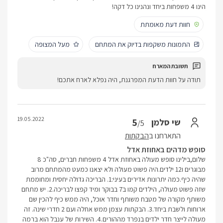
הינו 4 משפחות ביחד ונהנינו כל דקה!
חוות דעת מאומתת
התמונות משקפות בדיוק את המתחם
מעל המצופה
תודה על חוות הדעת המפרגנת, היה נפלא לארח אתכם!
19.05.2022
5
שי סלמן
/5
התארחנו ב
הבקתות
סופש מדהים באחוזת אדל
שלום,בילינו סופש מעולה באחוזת אדל 4 משפחות חברים, סה"כ 8
מבוגרים ו12 ילדים.היה פשוט מעולה ולא יצאנו כמעט מהמתחם מרוב
שהיה כיף.כמה יתרונות אדירים בעיני:1. הבריכה גדולה יחסית ומחוממת
שזה פשוט מעולה, הילדים קמו ב7 בבוקר ומיד קפצו לבריכה.2. יש מתחם
משותף מקורה של מטבח משותף וחדר אוכל, היה ממש כיף להכין שם
ארוחות ולשבת ביחד.3. הבקתות עצמן ממש אחלה ועם 2 חדרי שינה. זה
מעולה לייצר חדר ילדים בנפרד מההורים.4. השירות של ענבל הוא ברמה