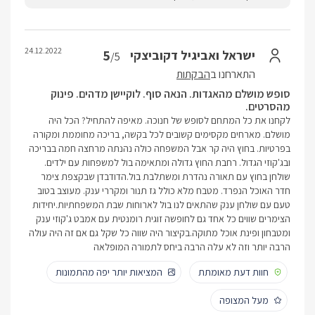
24.12.2022
5
ישראל ואביגיל דקוביצקי
/5
התארחנו ב
הבקתות
סופש מושלם מהאגדות. הנאה סוף. לוקיישן מדהים. פינוק
מהסרטים.
לקחנו את כל המתחם לסופש של חנוכה. מאיפה להתחיל? הכל היה
מושלם. מארחים מקסימים קשובים לכל בקשה, בריכה מחוממת ומקורה
בפרטיות. בחוץ היה קר אבל המשפחה כולה נהנתה מרחצה חמה בבריכה
ובג'קוזי הגדול. רחבת החוץ גדולה ומתאימה בול למשפחות עם ילדים.
שולחן בחוץ עם תאורה נהדרת ומשתלבת בול.הדודבדן שבקצפת צימר
חדר האוכל הנפרד. מטבח מלא כולל גז תנור ומקררי ענק. מעוצב בטוב
טעם עם שולחן ענק שהתאים לנו בול לארוחות שבת המשפחתיות.יחידות
הצימרים שווים כל אחד גם לחופשה זוגית רומנטית עם אמבט ג'קוזי ענק
ומטבחון ופינת אוכל מתוקה.בקיצור היה שווה כל שקל גם אם זה היה עולה
הרבה יותר וזה לא עלה הרבה ביחס לתמורה המופלאה
חוות דעת מאומתת
המציאות יותר יפה מהתמונות
מעל המצופה