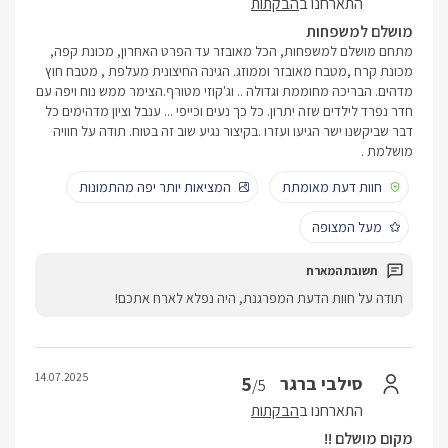
התארחנו ב
הבקתות
מושלם למשפחות
מתחם מושלם למשפחות, הכל מאובזר עד הפרט האחרון, מכונת קפה,
מכונת קרח ,מטבח מאובזר וממוזג. הגינה החיצונית מעלפת , מטבח חוץ
מדהים. הבריכה מחוממת וגדולה .. וג'קוזי מטורף.הצימר ממש נוח ויפה עם
חדר נפרד לילדים שזה יתרון. כל כך נעים וכייפי ... ענבל וציון מדהימים כל
דבר שביקשנו ישר הגיעו ועזרו .בקיצור נגיע שוב זה בטוח. תודה על חוויה
מושלמת .
חוות דעת מאומתת
המציאות יותר יפה מהתמונות
מעל המצופה
תודה על חוות הדעת המפרגנת, היה נפלא לארח אתכם!
14.07.2025
5
סילבי ברגר
/5
התארחנו ב
הבקתות
מקום מושלם !!