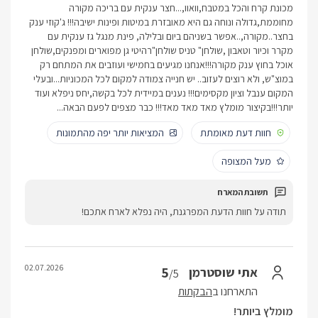
מכונת קרח והכל במטבח,וואוו,...חצר ענקית עם בריכה מקורה
מחוממת,גדולה ונוחה גם היא מאובזרת במיטות ופינות ישיבה!!! ג'קוזי ענק
בחצר..מקורה,..אפשר בשניהם ביום ובלילה, פינת מנגל גז ענקית עם
מקרר וכיור וטאבון ,שולחן" טניס שולחן"רהיטי גן מפוארים ומפנקים,שולחן
אוכל בחוץ ענק מקורה!!!אנחנו מגיעים בחמישי ועוזבים את המתחם רק
במוצ"ש, ולא רוצים לעזוב.. יש חנייה צמודה למקום לכל המכוניות...ובעלי
המקום ענבל וציון מקסימים!!! נענים במיידית לכל בקשה,יחס ניפלא ועוד
יותר!!!בקיצור מומלץ מאד מאד מאד!!! כבר מצפים לפעם הבאה...
חוות דעת מאומתת
המציאות יותר יפה מהתמונות
מעל המצופה
תודה על חוות הדעת המפרגנת, היה נפלא לארח אתכם!
02.07.2026
5
אתי שוסטרמן
/5
התארחנו ב
הבקתות
מומלץ ביותר!