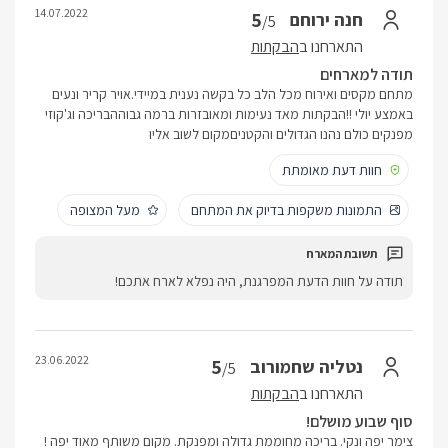
14.07.2022
5
חנה ירוחם
/5
התארחנו ב
הבקתות
תודה למארחים
מתחם מקסים ואירוח מכל הלב כל בקשה נענית במיידי.אויר קריר ונעים
באמצע יולי !!הבקתות מאד נעימות ומאובזרות ברמה גבוההבריכה וג'קוזי
מפנקים כולם נהנו הגדולים והקטניםמקום לשוב אליו
חוות דעת מאומתת
התמונות משקפות בדיוק את המתחם
מעל המצופה
תודה על חוות הדעת המפרגנת, היה נפלא לארח אתכם!
23.06.2022
5
נטליה שחמורוב
/5
התארחנו ב
הבקתות
סוף שבוע מושלם!
צימר יפה ונקי. בריכה מחוממת גדולה ומפנקת. מקום משותף מאוד יפה !