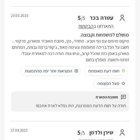
23.05.2025
5
עטרה בכר
/5
התארחנו ב
הבקתות
מושלם למשפחות וקבוצה.
מיקום מהמם עם נוף וטבע . מסודר, נקי, מטבח מאובזר ומאורגן, פרקטי ...
חשבו על הכל.בריכה מחוממת ונעימה מאוד, ג׳קוזי ברמה גבוהה, המתחם
מאורגן באופן כזה שהכל קרוב, נגיש ונוח. תודה רבה למאחרת ענבל-
זמינה ודואגת. מומלץ בחום
חוות דעת מאומתת
המציאות יותר יפה מהתמונות
מעל המצופה
תודה על חוות הדעת המפרגנת, היה נפלא לארח אתכם!
17.04.2025
5
שירן ולדמן
/5