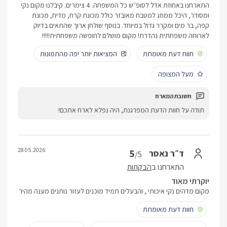
התארחנו באחוזת אדל לסופ״ש כל המשפחה. 4 צימרים. קיבלנו מקום נקי
ומסודר, היכל ממוזג למטבח מאובזר כולל מכונת קרח, מדיח, מכונת
קפה, בר מים ומקרר גדול במיוחד. בנוסף שולחן ארוך שהתאים בדיוק
לארוחה משפחתית נהדרת! מקום מושלם לחופשה משפחתית!!!!!
חוות דעת מאומתת
המציאות יותר יפה מהתמונות
מעל המצופה
תודה על חוות הדעת המפרגנת, היה נפלא לארח אתכם!
28.05.2026
5
ד״ר נאסר
/5
התארחנו ב
הבקתות
יוקרתי מאוד
מקום מדהים נקי איכותי , והבעלים תמיד מוכנים לעזור נותנים מענה מהיר
חוות דעת מאומתת