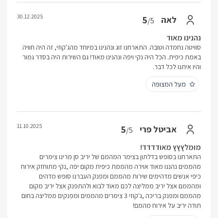
30.12.2025
5
לאה
/5
נהנינו מאוד
סוויטה נחמדה וטובה. התארחנו זוג ונהנינו במיוחד מהג'קוזי, זה היה חוויה
באמת כיפית. הכל היה נקי ויפה ונהנינו מאוד! גם השירות היה בסדר גמור
והיו איתנו לכל דבר.
מעל המצופה
11.10.2025
5
אביטל פרי
/5
מומלץץץ מאודדדד!
התארחנו בסופש בדלתון בצימר המהמם של יריב סן מרינו צימרים
מהממים נהננו מאוד אוירה מהממת כיפית מקום יפה ,נקי מתוחזק אירוח
כיפי אנשים מדהימים שירות מהממם ומפנק העברנו סופש מדהים
ומהממם אצל יריב ממליצה לכם מאוד לבוא ולהתפנק אצל יריב מקום
מהממם ומפנק בריכה ,ג'קוזי 3 צימרים מהממים ומפנקים ממליצה בחום
תודה יריב על אירוח מהמם!