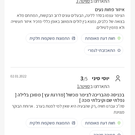
התארחנו ב
סוויטה 3
איזור פחות נעים
הצימר עצמו בסדר ללינה, הבעלים עונים לרוב הבקשות, המתחם מלא
בצואה של כלבים, נמצא בין לולים והמושב באופן כללי מזכיר איזור תעשייה
ולא מזמין לטיולים.
חוות דעת מאומתת
התמונות משקפות חלקית
התאכזבתי לגמרי
02.01.2022
3
יוסי סיני
/5
התארחנו ב
סוויטה1
בכניסה מהבריכה לצימר מכשול [מדרגת עץ ] מסוכן בלילה [
נפלתי שם וקיבלתי מכה ]
סה"כ עברנו חוויה ,רק שהבעיה היא שאין למי לפנות בערב . ארוחת הבוקר
מצוינת
חוות דעת מאומתת
התמונות משקפות חלקית