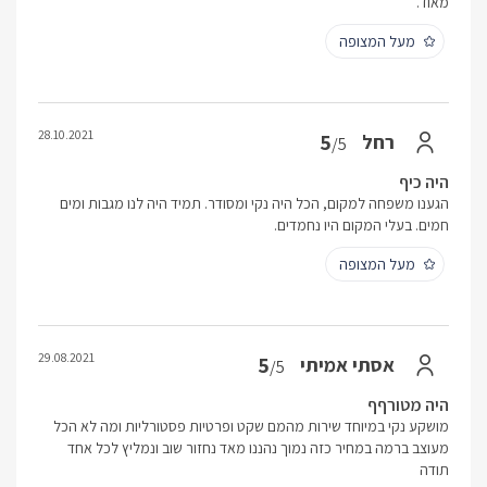
מאוד.
מעל המצופה
28.10.2021
5
רחל
/5
היה כיף
הגענו משפחה למקום, הכל היה נקי ומסודר. תמיד היה לנו מגבות ומים
חמים. בעלי המקום היו נחמדים.
מעל המצופה
29.08.2021
5
אסתי אמיתי
/5
היה מטורףף
מושקע נקי במיוחד שירות מהמם שקט ופרטיות פסטורליות ומה לא הכל
מעוצב ברמה במחיר כזה נמוך נהננו מאד נחזור שוב ונמליץ לכל אחד
תודה