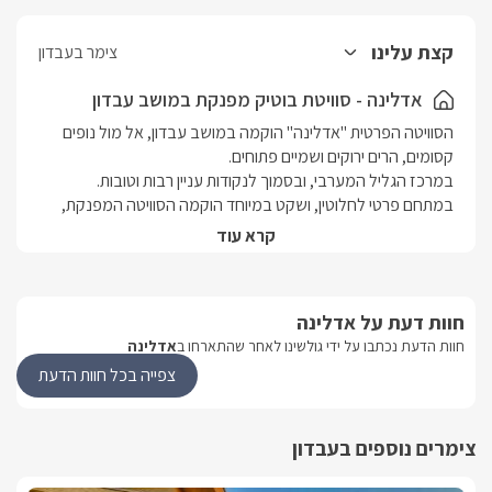
קצת עלינו
צימר בעבדון
אדלינה - סוויטת בוטיק מפנקת במושב עבדון
הסוויטה הפרטית "אדלינה" הוקמה במושב עבדון, אל מול נופים 
במתחם פרטי לחלוטין, ושקט במיוחד הוקמה הסוויטה המפנקת, 
והמושקעת, מעוצבת בטוב טעם וסגנון קלאסי, יחידה במתחם 
קרא עוד
בחצר הפרטית שלה שוכנת בריכת שחיה חדישה ומעוצבת, הצופה 
חוות דעת על אדלינה
אל הנוף המרהיב.
חוות הדעת נכתבו על ידי גולשינו לאחר שהתארחו ב
אדלינה
צפייה בכל חוות הדעת
הסוויטה
הסוויטה המפנקת פרטית במיוחד ומתאימה לזוג או משפחה עד 3 
צימרים נוספים בעבדון
נפשות.בכניסתכם אל הסוויטה המעוצבת תתגלה בפניכם מיטת 
קינג סייז מרווחת, עשויה בד קטיפה בצבע אפור בהיר, מוצעת 