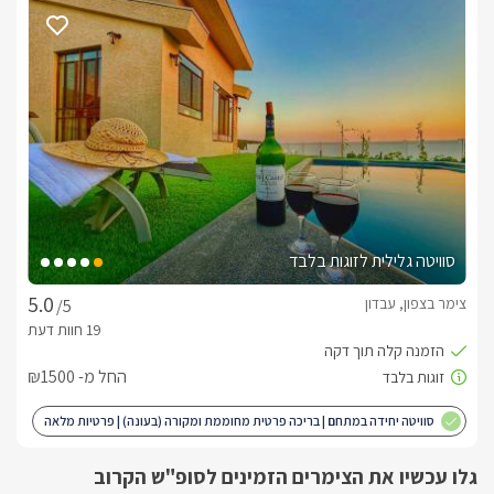
בסמוך למיטה ניצבת קונסולה יפה עם מראה ומגירות, וכורסאת 
אל מול המיטה ניצבת טלוויזיה חדישה וחכמה, התפוסה על עמוד 
לסוויטה הפרטית מטבחון מאובזר בצבעי שמנת בשילוב אבזור זהב 
כמו בשאר חלקי הסוויטה. המטבחון כולל: מכונת קפה איכותית 
בסמוך למטבחון ניצב שולחן אוכל עגול בצבע שחור, עם כסאות 
סוויטה גלילית לזוגות בלבד
לסוויטה חדר רחצה אינטימי ובו אמבט אובאלי צף מפנק במיוחד, 
צימר בצפון, עבדון
/5
הסוויטה ממוזגת ויש חיבור לאינטרנט אלחוטי.
החל מ- ₪1500
אזור החוץ הפרטי
סוויטה יחידה במתחם | בריכה פרטית מחוממת ומקורה (בעונה) | פרטיות מלאה
החצר הפרטית של הסוויטה, שקטה ושלווה במיוחד, במרכזה ניצבת 
| מותאם לציבור הדתי
גלו עכשיו את הצימרים הזמינים לסופ"ש הקרוב