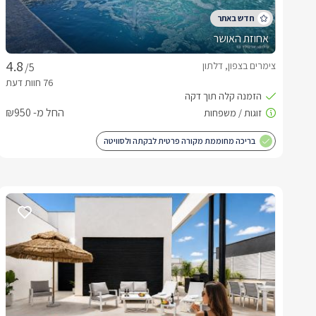
אחוזת האושר
צימרים בצפון, דלתון
/5
החל מ- ₪950
בריכה מחוממת מקורה פרטית לבקתה ולסוויטה