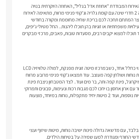
בין נופים מופלאים בגליל העליון שוכן המושב דלתון, בו קמה אחוזת האירוח המבודדת "אחוזת אדל בגליל", האחוזה היוקרתית בנויה 
במתחם פרטי לחלוטין, האחוזה מחולקת לשני מפלסים ומונה בחיקה 2 חדרי שינה.עם קומת גלריה וג'קוזי פנימי מרווח, מתאימה לאירוח 
שקט ואינטימי ומיועדת לזוגות, קבוצות או משפחות עד 10 נפשות.בחצר המתחם תחכה לכם בריכת שחיה מחוממת ומקורה בחודשי 
החורף, מגודרת לבטיחות ילדים. בסביבת המושב שפע אטרקציות ופעילויות משפחתיות או זוגיות בהן תוכלו ליהנות... החל מטיולי ג'יפים, 
טרקטורונים, רכיבה על סוסים, טיולי אופניים, מסלולי הליכה רבים. עוד תוכלו למצוא יקבים רבים, מסעדות טובות, פאבים, מרכזי מבקרים 
האחוזה המפנקת בנויה בשני מפלסים, המפלס התחתון (הראשי) בנוי כחלל אחד, כשבמרכזו מיטה זוגית מפנקת, למולה טלוויזיה LCD 
מחוברת לכבלי HOT. עם סלון ישיבה נוח בגווני אפור ושמנת, כורסאות נוחות ושולחן קפה מעוצב. עוד תמצאו ג'קוזי פנימי מרובע מרווח 
במיוחד. בנוסף במפלס התחתון תמצאו מטבחון מאובזר עם מקרר, מיקרוגל, פינת קפה ותה, בר מים ועוד.. לצד המטבחון ניצבת פינת 
אוכל ל6. חדר הרחצה האסתטי והנקי, עם שירותים, מקלחון חדיש, כיור עם ארון אחסון בו יחכו לכם מגבות רכות ונעימות, סבונים ותמרוקי 
הרחצה. לאחוזה קומת גלריה במפלס העליון, שם ניצבות 3 מיטות זוגיות נוספות, ועוד 2 מיטות יחיד מתקפלות, נוחות במיוחד, מוצעות 
החצר הפרטית מעוצבת ומאובזרת בכל טוב מיועדת לאורחי האחוזה בלבד, עם מדשאה גדולה פינות ישיבה נוחות, מיטות שיזוף ועצי 
י החורף ומגודרת למען שמירה על בטיחות הילדים. 