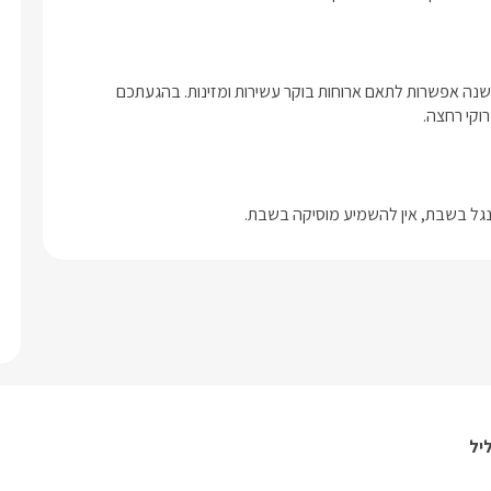
בתוספת תשלום ותיאום מראש: תוכלו להינות מעיסוי זוגי/יחיד מפנק.ישנה אפשרות לתאם ארוחות בוקר עשירות ומזינות. בהגעתכם 
וקי רחצה. 
 מנגל בשבת, אין להשמיע מוסיקה בשבת.
יל