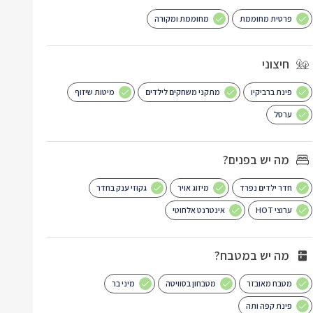
פרטית מחוממת
מחוממת ומקורה
חיצוני
פינת ברביקיו
מתקני משחקים לילדים
מיטות שיזוף
ערסל
מה יש בפנים?
חדר ילדים נפרד
מיזוג אויר
גקוזי ענק בחדר
ערוצי HOT
אינטרנט אלחוטי
מה יש במטבח?
מטבח מאובזר
מטבחון בסוויטה
מיני בר
פינת קפה ותה