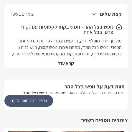
קצת עלינו
צימרים בשפר
נופש בצל ההר - חמש בקתות קסומות עם גקוזי
פרטי בכל אחת
מול נוף הררי מופלא וירוק, בין עצים וצמחיה פורחת קם המתחם 
הכפרי "נופש בצל ההר", מתחם אירוח ונופש קסום, בו שוכנות 5 
בקתות עץ פרטיות, זהות ומפנקות. הבקתות מתאימות לאירוח זוגות, 
או משפחות עד 6 נפשות.לכל בקתה ג'קוזי פנימי פרטי ובחצר 
קרא עוד
המשותפת בריכת שחיה מרעננת. מושב שפר בעל נוף ייחודי הררי 
הצופה אל הרי הגליל ויער שפר, במרחק נסיעה קצר תוכלו להגיע 
לכנרת. לטיולי נחלים באיזור ,בנוסף טיולי ג'יפים, יקבים, קיאקים, 
חוות דעת על נופש בצל ההר
מסלולי הליכה, ושמורות טבע.בקרבה למתחם תוכלו למצוא 
קניונים, מסעדות ופאבים.
חוות הדעת נכתבו על ידי גולשינו לאחר שהתארחו ב
נופש בצל ההר
צפייה בכל חוות הדעת
הבקתות
במתחם האירוח "נופש בצל ההר" קיימות חמש בקתות עץ כפריות 
צימרים נוספים בשפר
וקסומות. הן מתאימות לאירוח זוגות או משפחות עד 6 נפשות.חמשת 