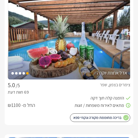
הבקתות זהות בגודלן ובעיצובן, בכניסתכם אל כל אחת מהן תחכה 
לכם מיטה זוגית, למולה טלוויזיה. הבקתות ממוזגות ועם אינטרנט 
אלחוטי. בכל בקתה ג'קוזי פרטי, פינת אוכל ומטבחון. עם חדר רחצה 
נקי ואינטימי.בנוסף בכל בקתה קומת גלריה עם מזרונים ללינת 4 
ילדים.
אזור החוץ המשותף
ביציאה מכל אחת מהבקתות מדרגות אל החצר הראשית, במרכזה 
ניצבת בריכת שחיה עגולה מרעננת, סביבה דק עץ, מיטות שיזוף 
וערסל. עם גזיבו עוכסאות ישיבה. במתחם חדר אוכל חיצוני עם 
אדל אחוזת יוקרה
מטבחון, ושולחן גדול עם כסאות לארוחות גדולות ומשותפות. בנוסף 
באיזור החוץ פינת ברביקיו לשימוש המתארחים ומתקני משחק 
צימרים בצפון, שפר
/5
לילדים. 
החל מ- ₪1100
כלול באירוח
בהגעתכם למתחם יחכו לכם חלב, ערכת קפה ותה, ושוקולדים. 
בריכה מחוממת מקורה וגקוזי ספא
בחדר הרחצה ימתינו לכם מגבות רכות ונעימות, תמרוקי רחצה, 
וסבונים ריחניים.