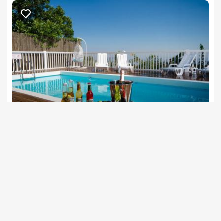
נווה נוף שפר
צימרים בצפון, שפר
/5
החל מ- ₪800
בריכה וספא במתחם המשותף