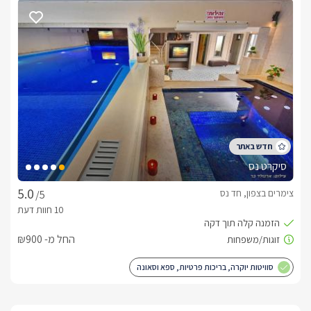
האירוח במתחם כולל: חלוקי רחצה מפנקים, נעלי בית רכות, מיני בר 
עשיר עם משקאות, חטיפים, פיצוחים, גבינות ונשנושים, עוגיות 
ועוגות, ירקות טריים, שוקולדים מפנקים ופינוקים רבים נוספים.
ארוחות
בתוספת תשלום ובתיאום מראש תוכלו להוסיף לאירוח:* ארוחת 
בוקר מפנקת ועשירה.* טיפוליים ועיסויים מקצועיים.
סיקרט נס
צימרים בצפון, חד נס
/5
החל מ- ₪900
סוויטות יוקרה, בריכות פרטיות, ספא וסאונה