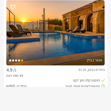
אושר בגולן
צימרים בצפון, חד נס
/5
החל מ- ₪900
בריכה מגודרת.