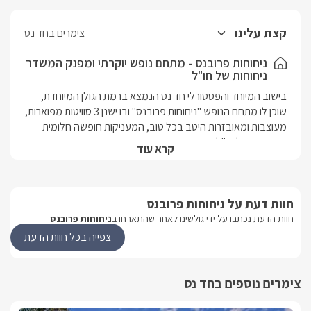
קצת עלינו
צימרים בחד נס
ניחוחות פרובנס - מתחם נופש יוקרתי ומפנק המשדר
ניחוחות של חו"ל
בישוב המיוחד והפסטורלי חד נס הנמצא ברמת הגולן המיוחדת, 
שוכן לו מתחם הנופש "ניחוחות פרובנס" ובו ישנן 3 סוויטות מפוארות, 
מעוצבות ומאובזרות היטב בכל טוב, המעניקות חופשה חלומית 
בניחוחות של חו"ל.
קרא עוד
הסוויטות
חוות דעת על ניחוחות פרובנס
במתחם ישנן 3 סוויטות מפנקות עם חצר פרטית לכל אחת לפרטיות 
חוות הדעת נכתבו על ידי גולשינו לאחר שהתארחו ב
ניחוחות פרובנס
ואינטימיות מושלמת. הסוויטות זהות בתכולתן ומתאימות לסוגי אירוח 
שונים זוגות ומשפחות(זוג+2) כאחד. הסוויטות מעוצבות ומאובזרות 
צפייה בכל חוות הדעת
היטב ובהן תרגישו נפלא. בכל סוויטה תמצאו מיטה זוגית נוחה, 
נעימה ומפנקת עם מזרן אורטופדי. בסמוך אל המיטה ישנו ג'קוזי זוגי 
גדול ומרווח, פינת ישיבה נוחה, מסך LCD עם חיבור לערוצי YES, 
צימרים נוספים בחד נס
מערכת קולנוע ביתית, ריהוט מיוחד, קמין עצים לחימום בימי החורף 