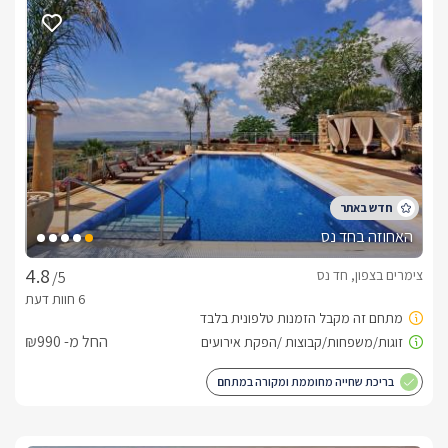
הקרים של אזור הגולן, חדר רחצה מפנק ומאובזר היטב. עוד תמצאו 
מטבחון מאובזר עם מקרר, מיקרוגל, מכונת קפה של נספרסו 
מקצועית. לסוויטת הזית וגפן ג'קוזי ספא פרטי (בכל אחת), ובריכה 
מחוממת ומקורה משותפת לשתיהן.ובסוויטת פרובנס, בריכה פרטית 
לחלוטין מחוממת ומקורה וסאונה יבשה מפנקת במיוחד.
מתחם החוץ
מתחם החוץ של של כל סוויטה פרטי ואישי ובו תמצאו פינוקים רבים, 
שטחים מוריקים, עצי נוי ופינות ישיבה אל מול הנוף הקסום של אזור 
הגולן אשר ינעימו את שהותכם.בסוויטות "זית" ו"גפן" מתחם החוץ 
האחוזה בחד נס
מכיל ג'קוזי ספא פרטי לכל אחת מהם וגינה מטופחת ומוריקה. לשני 
המתחמים ישנה בריכה משותפת, מחוממת ומקורה מטופחת 
צימרים בצפון, חד נס
/5
ונקייה. בסוויטת "פרובנס" מתחם החוץ הוא פרטי לגמרי ובו תמצאו 
בריכת שחייה פרטית (מחוממת בימי החורף) ופינת ישיבה מפנקת 
ומיוחדת, וסאונה יבשה חמימה ונעימה גם במתחם החוץ של סוויטה 
החל מ- ₪990
זו ישנה גינה פורחת ומוריקה ומבט על הנוף הקסום של אזור הגולן 
המיוחד.
בריכת שחייה מחוממת ומקורה במתחם
כלול באירוח