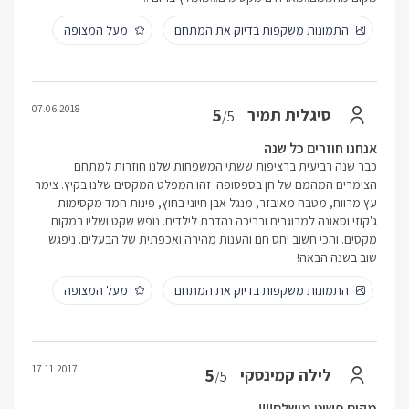
התמונות משקפות בדיוק את המתחם
מעל המצופה
07.06.2018
5
סיגלית תמיר
/5
אנחנו חוזרים כל שנה
כבר שנה רביעית ברציפות ששתי המשפחות שלנו חוזרות למתחם
הצימרים המהמם של חן בספסופה. זהו המפלט המקסים שלנו בקיץ. צימר
עץ מרווח, מטבח מאובזר, מנגל אבן חיוני בחוץ, פינות חמד מקסימות
ג'קוזי וסאונה למבוגרים ובריכה נהדרת לילדים. נופש שקט ושליו במקום
מקסים. והכי חשוב יחס חם והענות מהירה ואכפתית של הבעלים. ניפגש
שוב בשנה הבאה!
התמונות משקפות בדיוק את המתחם
מעל המצופה
17.11.2017
5
לילה קמינסקי
/5
מקום פשוט מושלם!!!!