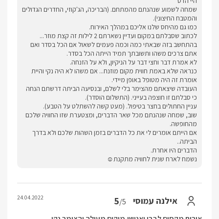
היי הדס
שמחה לשמוע שנהנתם מהמתחם. (הבריכה, הג'קוזי, החדרים הגדולים
והמטבח החיצוני).
כמו גם מהיחס שלנו אליכם במהלך האירוח.
לכתוב שסבלתם במקום ועדיין נשארתם 2 לילות זה קצת מוזר...
בהתחשב בזה שבאתי כמה וכמה פעמים לשאול אם הכל בסדר ואם
אתם צרכים משהו ותשובתך תמיד הייתה הכל בסדר.
לא אמרת דבר וחצי דבר על הניקיון, ולא על הזנחה.
כנראה שלא באמת חווית מקום מוזנח... אם משהו לא היה נקי והיית
אומרת זה היה מטופל באופן מיידי.
העובדה שיצאתם מהצימר בלי לשלם, ובנסיעה הביתה דרשתם הנחה
כי סבלתם זו חוצפה בעייני. (התשלום הוסדר).
עניין החתולים בחצר בטיפול. (מעט קשה להשתלט על הטבע).
שוב, שמחה שנהנתם מכל שאר הדברים, ומצטערת שזו החוויה שלכם
מהחופשה.
אם הייתם אומרים לי את כל הדברים בזמן השהות שלכם ולא בדרך
הביתה..
הדברים היו אחרת.
נשמח לארח שנית לחוויה מתקנת☺
24.04.2022
5
אילנה עמוסי
/5
אירוח מקסים לבבי ואנושי,מיקום מעולה והצימר נקי .