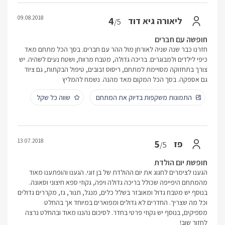
09.08.2018
4
ליאורה גיא דוד
/5
חופשה עם חברים
חזרנו כבר שנה שניה לאורחן מול ההר עם חברים. בסך הכל מתחם מאד
כיפי לילדים ולמבוגרים. בריכה גדולה, מטבח מרווח, ושטח נעים לשהיה. יש
צורך בתחזוקה מסויימת למתחם, ריסוס זבובים, טיפול הבקתות, גם ציוד
גם אספקה. בסך הכל המקום מאד מהנה. נשמח להמליץ
התמונות משקפות בדיוק את המתחם
שווה כל שקל
13.07.2018
5
פז
/5
חופשת יום הולדת
הגענו לצימרים לחגוג את יום ההולדת של בן זוגי. הגענו והופתענו מאוד
מהמתחם היפייפה שכולל בריכה גדולה ויפה, גקוזי ספא חיצוני וסאונה.
בנוסף יש מטבח גדול ומאובזר בשלל כלים, מנגל, תנור, גז, מקררים גדולים
וכל מה שצריך. החדרים לא גדולים ומפוארים במיוחד אך בהחלט
מספיקים, בנוסף יש גקוזי פרטי בחדר. לסיכום נהננו מאוד ובהחלט נרצה
לחזור שוב!