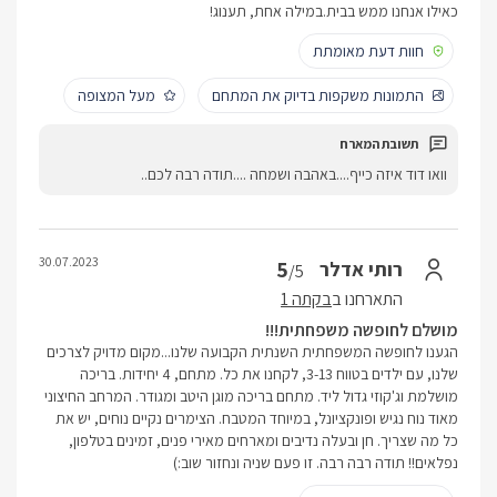
כאילו אנחנו ממש בבית.במילה אחת, תענוג!
חוות דעת מאומתת
התמונות משקפות בדיוק את המתחם
מעל המצופה
וואו דוד איזה כייף....באהבה ושמחה ....תודה רבה לכם..
30.07.2023
5
רותי אדלר
/5
התארחנו ב
בקתה 1
מושלם לחופשה משפחתית!!!
הגענו לחופשה המשפחתית השנתית הקבועה שלנו...מקום מדויק לצרכים
שלנו, עם ילדים בטווח 3-13, לקחנו את כל. מתחם, 4 יחידות. בריכה
מושלמת וג'קוזי גדול ליד. מתחם בריכה מוגן היטב ומגודר. המרחב החיצוני
מאוד נוח נגיש ופונקציונל, במיוחד המטבח. הצימרים נקיים נוחים, יש את
כל מה שצריך. חן ובעלה נדיבים ומארחים מאירי פנים, זמינים בטלפון,
נפלאים!! תודה רבה רבה. זו פעם שניה ונחזור שוב:)