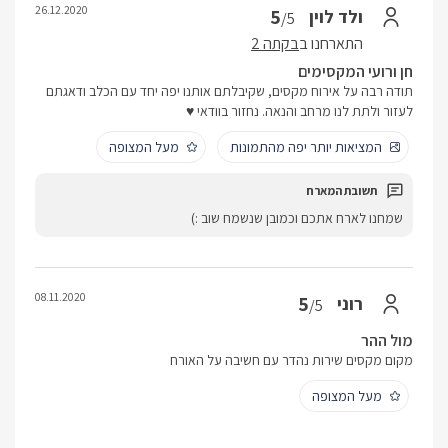
26.12.2020
5
ולד לוין
/5
התארחנו ב
בקתה 2
חן ורועי המקסימים
תודה רבה על אירוח מקסים, שקיבלתם אותנו יפה יחד עם הכלב ודאגתם
לעזור ולתת לנו מרחב והנאה. נחזור בוודאי ♥️
המציאות יותר יפה מהתמונות
מעל המצופה
שמחנו לארח אתכם וכמובן שנשמח שוב :)
08.11.2020
5
רוני
/5
מול ההר
מקום מקסים שירות נהדר עם חשיבה על האורח
מעל המצופה