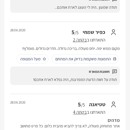
תודה שמעון ..היה לי העונג לארח אותכם...
28.06.2020
5
כפיר שמחי
/5
התארחנו ב
בקתה 2
מקום ממש יפה..יחס מעולה..בריכה גדולה..חדרים גדולים..מומלץ!!
התמונות משקפות בדיוק את המתחם
מעל המצופה
תודה על חוות הדעת המפרגנת, היה נפלא לארח אתכם!
28.06.2020
5
טטיאנה
/5
התארחנו ב
בקתה 4
מדהים
אתר מתוחזק מעולה, לא צריך להביא מהבית כלום. כל פרט מחושב