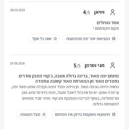
28.04.2019
4
ויויאן
/5
אחד הטיולים
מקום מקסיםםם י
המציאות יותר יפה מהתמונות
שווה כל שקל
19.08.2018
5
חגי וסרמן
/5
מתחם יפה מאוד, בריכה גדולה וטובה, ג׳קוזי מפנק וחדרים
נחמדים מאוד.חן המארחת מאוד קשובה ונחמדה
החוויה הייתה נעימה מאוד. חן הייתה תמיד זמינה וקיבלה אותנו מאוד יפה,
וצ׳יפרה אותנו. יש מרווח גדול לאוכל ומנגל, פינת כדורסל ופינג פונג
וטרמפולינה, בנוסף לבריכה המפנקת והג׳קוזי. מחיר סביר ומתאים
למשפחות גדולות.
התמונות משקפות בדיוק את המתחם
מעל המצופה