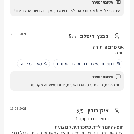
איזה כיף לדעת! שמחנו מאוד לארח אתכם, מקווים לראות אתכם שוב!
21.05.2021
5
קבנץ ודיסלב
/5
אני מרוצה. תודה
תודה
התמונות משקפות בדיוק את המתחם
מעל המצופה
תודה לכם, היה תענוג לארח אתכם, אתם משפחה מקסימה!
19.05.2021
5
אילן רובין
/5
התארחנו ב
בקתה 1
חופשה יום הולדת משפחתית קבוצתית!
היה פשוט מדהים, המארחת מאוד חן הייתה מאוד אדיבה ועזרה בכל דבר!