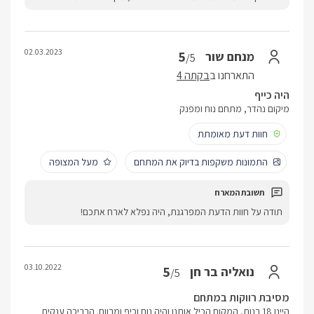
02.03.2023
5
מנחם שור
/5
התארחנו ב
בקתה 4
היה כייף
מיקום נהדר, מתחם נוח ומפנק
חוות דעת מאומתת
התמונות משקפות בדיוק את המתחם
מעל המצופה
תודה על חוות הדעת המפרגנת, היה נפלא לארח אתכם!
03.10.2022
5
נואליה בר חן
/5
מסיבת רווקות במתחם
היינו 18 בנות, המקום הכיל אותנו והיה נוח וכיף ומרווח. הבריכה ענקית