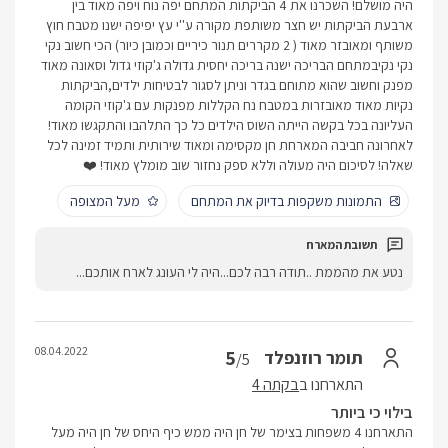
היה מושלם! השכרנו את 4 הביקתות המתחם יפה נוח ויפה מאוד בין
ארבעת הביקתות יש חצר משותפת מקורה ע''י עץ יפיפה ישנו מטבח חוץ
משותף ומאובזר מאוד ( 2 מקררים תנור כיריים וכמובן כיור) הכי חשוב נקי
נקי נקיבמתחם הבריכה ישנה בריכה יחסית גדולה ג'קוזי גדול וסאונה מאוד
מפנק וחשוב שהוא מתוחם בגדר וניתן לסגור לבטיחות ילדים,הביקתות
נקיות מאוד מאובזרות במטבח נח הקללות מפנקות עם ג'קוזי הקומה
העליונה בכל בקשה הייתה השוס הילדים כל כך התלהבו והתקגשו מאוד!
לאחרונה חביבה המארחת חן מקסימה ומאוד שירותית ותמיד זמינה לכל
שאלה! לסיכום היה מעולה וללא ספק נחזור שוב מומלץ מאוד! ❤️
התמונות משקפות בדיוק את המתחם
מעל המצופה
נטע את מהממת ..תודה רבה לכם...היה לי העונג לארח אותכם...
08.04.2022
5
תומר רוזנפלד
/5
התארחנו ב
בקתה 4
בילוי כי ביותר
התארחנו 4 משפחות בצימר של חן היה ממש כיף היחס של חן היה מעל