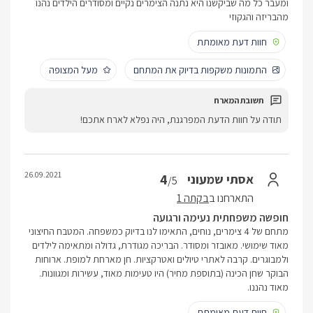
ומעבר כל מה שביקשנו היא נתנה הצימרים נקיים ומסודרים הילדים נהנו
מהבריזה והגקוזי
חוות דעת מאומתת
התמונות משקפות בדיוק את המתחם
מעל המצופה
תודה על חוות הדעת המפרגנת, היה נפלא לארח אתכם!
26.09.2021
4
אסתי שמעוני
/5
התארחנו ב
בקתה 1
חופשה משפחתית נעימה ורגועה
מתחם של 4 צימרים, נוחים, התאימו לנו בדיוק כמשפחה. המטבח החיצוני
מאוד שימושי. מאובזר ומסודר. הבריכה מגודרת, גדולה ומתאימה לילדים
ולמבוגרים. קרבה לאתרי טיולים ואטרקציות. חן מארחת למופת. ארוחות
הבוקר שחן הכינה (בתוספת מחיר) היו טעימות מאוד, עשירות ומגוונות.
מאוד נהננו.
חוות דעת מאומתת