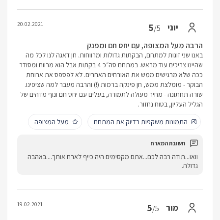
20.02.2021
5
יוני
/5
הרבה מעל המצופה, עם יחס חם ומפנק
באנו שני זוגות למתחם, הבקתות גדולות ומרווחות. חן דאגה לנו לכל מה
שהיינו צריכים עוד מראש. במתחם סה״כ 4 בקתות אבל הוא מרווח ומסודר
ככה שלא מרגישים ממש את האורחים האחרים. לא לפספס את ארוחת
הבוקר - מומלצת ממש, חן פינקה ברמות (!) והרבה מעבר למה שציפינו.
שורה תחתונה - מחיר מעולה לתמורה, בעלים עם יחס חם ונוף מדהים של
הגליל העליון, בטוח נחזור.
התמונות משקפות בדיוק את המתחם
מעל המצופה
וואו...תודה רבה לכם...אתם מקסימים היה כייף לארח אותך....באהבה
גדולה.
19.02.2021
5
מור
/5