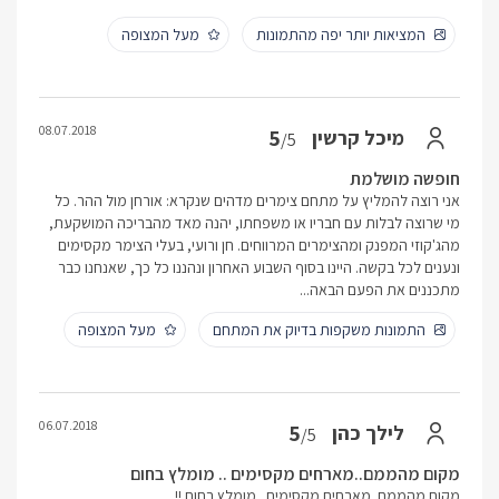
המציאות יותר יפה מהתמונות
מעל המצופה
08.07.2018
5
מיכל קרשין
/5
חופשה מושלמת
אני רוצה להמליץ על מתחם צימרים מדהים שנקרא: אורחן מול ההר. כל
מי שרוצה לבלות עם חבריו או משפחתו, יהנה מאד מהבריכה המושקעת,
מהג'קוזי המפנק ומהצימרים המרווחים. חן ורועי, בעלי הצימר מקסימים
ונענים לכל בקשה. היינו בסוף השבוע האחרון ונהננו כל כך, שאנחנו כבר
מתכננים את הפעם הבאה...
התמונות משקפות בדיוק את המתחם
מעל המצופה
06.07.2018
5
לילך כהן
/5
מקום מהממם..מארחים מקסימים .. מומלץ בחום
מקום מהממם..מארחים מקסימים...מומלץ בחום !!