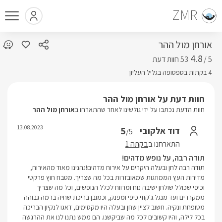
ZMR
אורחן מול ההר
4.8
5 /
4 בקתות בספסופה בגליל העליון
חוות דעת על אורחן מול ההר
חוות הדעת נכתבו על ידי גולשינו לאחר שהתארחו ב
אורחן מול ההר
13.08.2023
5
דוד אלקובי
/5
התארחנו ב
בקתה 1
תודה רבה, על נופש מדהים!
תודה רבה לחן ובעלה היקרים על אירוח מדהים!נהנינו מאוד מהאירוח,
מדירות העץ הממוזגות שמאובזרות בכל מה שצריך. מטבח חוץ פרקטי
וכיפי שכולל שולחן ישיבה נוח ומרווח לכלל הנופשים, וכל מה שצריך
ממקררים ועד מנגל.ג'קוזי כיפי ומפנק, וכמובן בריכת שחיה ברמה גבוהה
מטופחת ונקיה. חשוב לציין שחן ובעלה היו מקסימים, דאגו לנקיון הבריכה
בכל לילה, והיו קשובים לכל מה שביקשנו. הם ממש נתנו לנו את ההרגשה