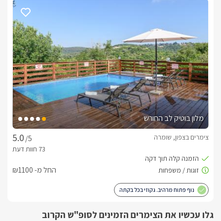
ישיבה גבוהות, מדשאה מאורכת עליה ניצבות כורסאות נוחות, 
ספסל, ותאורת ערב רומנטית.
כלול באירוח
בהגעתכם לאירוח תקבלו בקבוק יין איכותי עם כוסות תואמות, מגש 
מפנק עם פירות העונהבנוסף בחדר הרחצה יחכו לכם מגבות רכות, 
ותמרוקי רחצה ריחניים.
מיקום
מלון בוטיק לב החורש
מושב שומרה שוכן במרכז תיירותי קסום ומופלא, ובמרחק קצר ממנו 
צימרים בצפון, שומרה
/5
תוכלו לבקר בנקודות עניין שוות במיוחד. החל מביקור בראש הנקרה 
וסיור בתוך הנקרות, או בילוי בחופים הקסומים והשלווים שלאורך 
רצועת החוף, ביקור במבצר המונפורט, חומה ומגדל, תצפיות נוף 
החל מ- ₪1100
מופלאות, ביקור במערת הקשת ופיקניקים בפארקים מסודרים 
נוף פתוח מרהיב. גקוזי בכל בקתה
כמובן שישנן אטרקציות זוגיות רומנטיות או לכל המשפחה, החל 
מטיולי סוסים, טרקטורונים, ג'יפים, וכדומה.. מסלולי הליכה, יבשים 
גלו עכשיו את הצימרים הזמינים לסופ"ש הקרוב
או בתוך נחלים זורמים, צלילה חופשית בשמורת הטבע אכזיב ועוד 