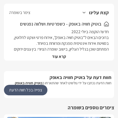
קצת עלינו
צימר בשומרה
בוטיק חוויה באופק - כשפרטיות ושלווה נפגשים
ברוכים הבאים ל"בוטיק חוויה באופק", אירוח פרטי ושקט לחלוטין, 
המתחם שוכן בגליל העליון, בישוב שומרה הציורי. בין עצים ירוקים 
קרא עוד
במתחם אירוח מרווח ומאובזר, עם בריכת שחייה בנויה ומפנקת 
האירוח המפנק יתאים במיוחד לזוגות הרוצים נופש ושלווה, או 
חוות דעת על בוטיק חוויה באופק
חוות הדעת נכתבו על ידי גולשינו לאחר שהתארחו ב
בוטיק חוויה באופק
אנו מזמינים אתכם לחופשה פרטית ובלתי נשכחת.
צפייה בכל חוות הדעת
הסוויטה
צימרים נוספים בשומרה
במתחם האירוח "בוטיק חוויה באופק" ישנה סוויטה אחת אינטימית 