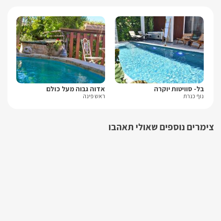
במושב שומרה ישנו בית כנסת, גן משחקים, ומכולת.
בל- סוויטות יוקרה
אדוה גבוה מעל כולם
לור
נוף כנרת
ראש פינה
עין
צימרים נוספים שאולי תאהבו
שובר מילואים