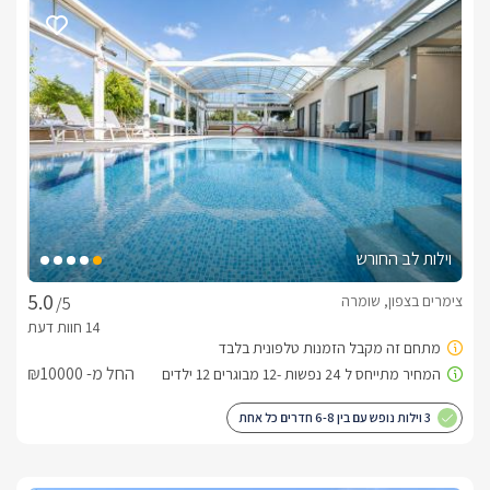
הסוויטה בנויה כחלל גדול ופתוח, בכניסתכם אליה תפגשו במיטה 
זוגית רכה ומפנקת, מעוצבת קטיפה שחורה ומוצעת מצעים רכים 
בצבע לבן.למולה טלוויזיה חדישה חכמה המחוברת לכבלי HOT, 
בסמוך אליה ניצב מטבחון מאובזר בצורת ר' בגווני לבן וזהב הכולל : 
מיני בר, פינת קפה ותה, מיקרוגל ועוד. עם שני כסאות בר גבוהים 
חדר הרחצה מעוצב עם אריחים שחורים ויוקרתיים, קלאסיים ובו 
מקלחון, שירותים ועמדת כיור בה יחכו לכם תמרוקי רחצה, ומגבות 
בסמוך לכך ניצבת פינת ישיבה עם 2 כורסאות בגוון חרדל עדין- 
וילות לב החורש
בצמוד להן ג'קוזי פנימי עגול ורומנטי בחיפוי אבנים שחורות 
צימרים בצפון, שומרה
/5
עם קרניזים לבנים עדינים, ואביזרי נוי רבים להשלמת האווירה – ניכר 
כי הושקעה חשיבה בעיצוב ואבזור הסוויטה.
החל מ- ₪10000
אזור החוץ
3 וילות נופש עם בין 6-8 חדרים כל אחת
ביציאתכם מהסוויטה אל החצר הפרטית תתגלה בפניכם בריכת 
שחיה מפנקת ובנויה, עם קרקעית פסיפס מיוחדת בגוון השמיים 
המשתקפים, עם מפל מים זורם ומרענן. עם מיטות שיזוף, פינות 