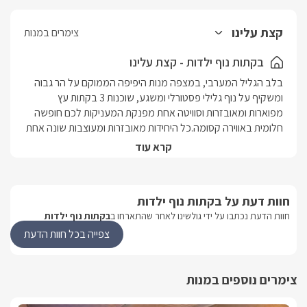
קצת עלינו
צימרים במנות
בקתות נוף ילדות - קצת עלינו
בלב הגליל המערבי, במצפה מנות היפיפה הממוקם על הר גבוה 
ומשקיף על נוף גלילי פסטורלי ומשגע, שוכנות 3 בקתות עץ 
מפוארות ומאובזרות וסוויטה אחת מפנקת המעניקות לכם חופשה 
חלומית באווירה קסומה.כל היחידות מאובזרות ומעוצבות שונה אחת 
מהשנייה. שתיים מהבקתות נהנות מבריכת שחייה מחוממת ומקורה 
קרא עוד
משותפת ובקתת הסטודיו זוכה לבריכה מחוממת ומקורה פרטית. 
נוף מהמתחם
חוות דעת על בקתות נוף ילדות
חוות הדעת נכתבו על ידי גולשינו לאחר שהתארחו ב
בקתות נוף ילדות
בכל אחת מהיחידות תיהנו ממיטה זוגית רחבה ומפנקת עשויה עץ 
צפייה בכל חוות הדעת
עם ריהוט תואם, מסך LCD 42' עם חיבור לערוצי yes, מערכת 
קולנוע ביתית, מערכת סראונד, פינת ישיבה נעימה, חדר רחצה 
מהודר עם תמרוקי רחצה וסבונים, מטבחון מאובזר הכולל כירה 
צימרים נוספים במנות
וקומקום חשמליים וג'קוזי מפנק ואינטימי.בחצר המתחם המשותף 
לשתי הבקתות תיהנו מבריכת שחייה מחוממת ומקורה בקירוי 