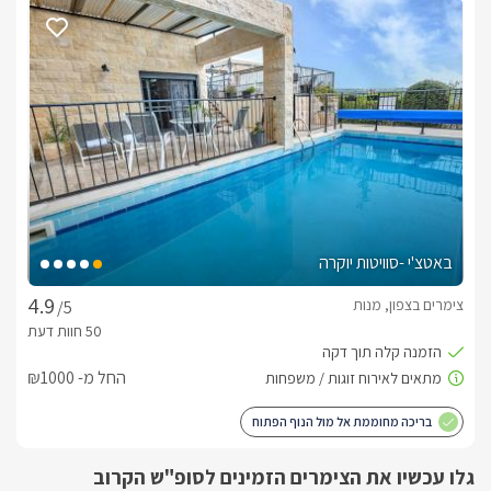
מגבוהה. במרחק נסיעה קצר תוכלו לצאת למגוון רחב של 
אטרקציות שונות, טיולי שטח, טיולים רגליים, מקומות בילוי ומסעדות 
משובחות שונות. 
באטצ'י -סוויטות יוקרה
צימרים בצפון, מנות
/5
החל מ- ₪1000
בריכה מחוממת אל מול הנוף הפתוח
גלו עכשיו את הצימרים הזמינים לסופ"ש הקרוב