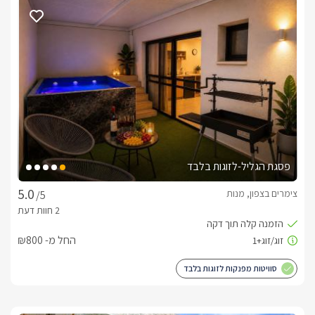
איכותי, פינות ישיבה נוחות וגדר מקיפה את המקום וגובלת בנוף הררי 
קסום ושליו. בחצר המתחם תיהנו ממדשאה גדולה ומוריקה, עצי נוי, 
פירות הדר, ריהוט גן וחנייה צמודה.סוויטת מוריה הפרטית נהנית 
מריהוט בצבעי אפור ושמנת ועיצוב מודרני קלאסי.  בבקתת 
הסטודיו האינטימית תיהנו ממתחם חוץ פרטי לגמריי הכולל בריכת 
שחייה מחוממת ומקורה פרטית לחלוטין, פינות ישיבה פזורות סביב 
ומיטות שיזוף.
דגשים על מקום האירוח
בתיאום עם המארחים ניתן להזמין ארוחת בוקר מפנקת וטרייה 
פסגת הגליל-לזוגות בלבד
התוגש אליכם ישירות לחדר.טיפולי ספא ועיסויים מפנקים לגוף 
ולנפש יועברו בתוך יחידתכם ע"י מעסים מקצועיים ובתשלום 
צימרים בצפון, מנות
/5
נפרד.בנם של המארחים הקים בית קפה קונדיטוריה במקום אשר 
מציע שם מגוון רחב של עוגות מושקעות, עוגיות טעימות וקינוחים 
מיוחדים. המקום כשר בהשגחת הרבנות מעלה יוסף. 
החל מ- ₪800
סוויטות מפנקות לזוגות בלבד
מיקום
מושב מנות נמצא בלב הגליל המערבי וצופה על כל המרחב 