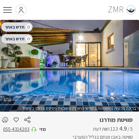
ZMR
1/18
בריכה פרטית (מחוממת בחודשי החורף) משובצת פסיפס וגדולה במיוחד
סוויטת מודרנו
4.9
5 /
מזי
055-4314203
סוויטה באבן מנחם בגליל המערבי