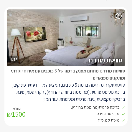
סוויטת מודרנו
1/18
סוויטת מודרנו מתחם מפנק ברמה של 5 כוכבים עם אירוח יוקרתי
ומתקנים מפוארים
סוויטת יוקרה מדהימה ברמת 5 כוכבים, המציעה אירוח עתיר פינוקים,
בריכת פסיפס פרטית (מחוממת בחודשי החורף), ג'קוזי ספא, פינת
ברביקיו מקצועית, גינה פרטית ומטופחת ועוד המון.
בריכה פרטית(מחוממת בחורף),
₪1500
מתחם תענוגות פרטי ויוקרתי לזוג, משפחה או 2 זוגות חברים המבקשים
גקוזי ספא פרטי
למצוא לעצמם פינה שקטה, עם בריכה וספא פרטיים. סוויטת מודרנו
מיטת קנג סייז
ניצבת במיקום פרטי עטוף בחורשי הגליל ומציעה לאורחיה חופשה