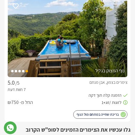
שף ועוד.טיפוליםבתיאום מראש ובעלות נפרדת ניתן להזמין טיפולים 
לגוף ולנפש.
בחורף
מתחם הגן הפרטי של הסוויטה ערוך לכל מזג אוויר והינו מחומם 
היטב בעונה הקרה.לרשותכם בריכה מפוארת, ג'קוזי ספא גדול 
ומקורה - מחומם לטמפרטורה גבוהה ומפנקת, מזגן חזק ומצעי פוך 
*הבריכה מחוממת.
נוף המצוק בגליל
דגשים על מקום האירוח
צימרים בצפון, אבן מנחם
/5
בעלי הבית יפנקו אתכם בשלל פינוקים דוגמת פחיות קולה, סודה, 
בירות, מעדנים, שוקולדים יוקרתיים, עוגיות, בקבוק יין איכותי ותמרוקי 
החל מ- ₪750
רחצה. בתיאום מראש תקבלו ארוחת בוקר עשירה, טרייה ומגוונת 
הכוללת גבינות, לחמים ביתיים, סלטים ועוד פינוקים. ולסיום, לפינוק 
בריכת שחייה במתחם מול הנוף
המושלם, טיפולי גוף ונפש ניתנים להזמנה גם כן.
גלו עכשיו את הצימרים הזמינים לסופ"ש הקרוב