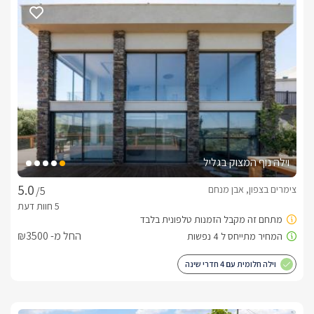
ממתחם גן צמוד ויוקרתי הכולל בריכת שחייה (מחוממת בחורף) 
וג'קוזי ספא זרמים. בסיס האירוח:לינה+ ארוחת בוקר עשירה, טרייה 
ומגוונת הכוללת 2 סוגי ביצים, גבינות, לחמים ביתיים ,סלטים ועוד 
שלל פינוקים.    בנוסף, השהות בסוויטה כוללת פחיות קולה, סודה, 
בירות מעדנים שוקולדים יוקרתיים,עוגיות ובקבוק יין איכותי. חדר 
הרחצה כולל חלוקי רחצה, מגבות רחצה, נעלי ספא, שמפו, מרכך, 
קרם גוף וסבונים ריחניים.  בסוויטה תיהנו מ: מיטה זוגית מפוארת 
עטופה מצעים מלטפים עם מזרן אורטופדי מפנק 1.80/2.00, מסך 
LCD 60' מתכוונן המחובר לכבלים HOT כל הערוצים פתוחים 
בטכנולוגיית HD , מערכת שמע אלחוטית,  לצד המיטה פינת ישיבה 
וילה נוף המצוק בגליל
מעוצבת , מזגן, מטבח מאובזר : מקרר זכוכית מעוצב, מיקרוגל, 
ערכת קפה ותה, תמי 4, מכונת אספרסו, כיריים חשמליות,  בר עם 
צימרים בצפון, אבן מנחם
/5
כסאות , חדר שינה נוסף ובו מיטה זוגית מפנקת מסך LCD נוסף 42', 
מזגן, בסוויטה חדר רחצה מפנק ומרווח הכולל מקלחון זרמים ראש 
גשם, ושלל פינוקים.במתחם הסוויטה תהנו מ:בריכת שחייה אישית 
החל מ- ₪3500
מפנקת 8/4 מחוממת בימות החורף הקרים, ג'קוזי ספא מרווח 
מתאים ל5 נפשות,  ריהוט גן יוקרתי: מיטות שיזוף, פינות ישיבה , 
וילה חלומית עם 4 חדרי שינה
ערסל , מגוון פינות ישיבה , פינת ברבקיו מקצועית 
.אטרקציותבקרבת הבקתות תוכלו להנות ממגוון רחב של אטרקציות 
ובניהם חופי אכזיב, מערת קשת, מסלולי טיול, חוות סוסים, מסעדות 