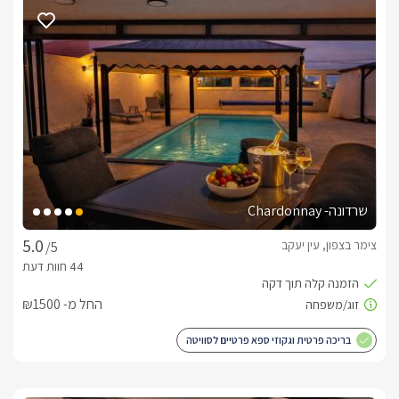
ושירותים פרטיים, שם תמצאו מגבות רכות ונעימות, תמרוקי רחצה, 
לסוויטה המפנקת סלון גדול 100 מ"ר- עם ספות מעוצבות נוחות 
במיוחד תוצרת איטליה, צופות אל טלוויזיה LCD 75" ומקרן קול. (ניתן 
לקבל סוני פלסטיישן עם מגוון משחקים בתיאום מראש). לצידם 
שולחן אוכל מעץ מלא, מטבח מאובזר לחלוטין- עם מקרר גדול 
מאוד, מיקרוגל, בר מים, מכונת נספרסו וקפסולות, קולט אדים, 
כיריים חשמליים ועוד. בסוויטה 3 חדרי שינה יכולה להיות מושלמת 
באיזור החוץ: תמצאו בריכה פרטית לחלוטין מקורה ומחוממת. לצידה 
שרדונה- Chardonnay
ג'קוזי ספא גדול מותאם ל-6 אנשים ומגיע עד 40 מעלות.באזור 
החוץ יחכו לכם פינות ישיבה רבות מעוצבות ונוחות, מיטות שיזוף, 
צימר בצפון, עין יעקב
/5
פינת ברביקיו, שולחן פינג פונג, כדורגל שולחן וכל זה מול הנוף 
המהמם של הגליל המערבי והים התיכון.
החל מ- ₪1500
בחורף
בריכה פרטית וגקוזי ספא פרטיים לסוויטה
מתחם פרטי מחומם ומרהיב - כאשר הגן סגור ושמור היטב מפני מזג 
בנוסף לרשותכם ג'קוזי רומנטי ומחמם לצד המיטה, שתייה חמה 