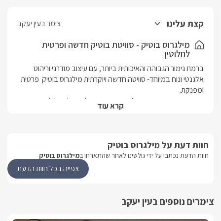
קצת עלינו
צימר בעין יעקב
מילגרוס בוטיק - סוויטת בוטיק חדשה ופרטית
לחלוטין
ברמת גימור הגבוהה והאיכותית ביותר, עם עיצוב מודרני וריהוט 
אלגנטי ונוח במיוחד- סוויטה חדשה ויוקרתית מילגרוס בוטיק  פרטית 
בריכה מחוממת פרטית, ג'קוזי ספא ונוף חלומי אל הגליל המערבי 
קרא עוד
שפע פעילויות במרחק מספר דקות נסיעה בלבד: ראש הנקרה, 
אגם מונפורט, מבצר יחיעם, גני הבהאיים, מתחמי קניות ובילוי, מגוון 
חוות דעת על מילגרוס בוטיק
מסעדות ובתי קפה, חופי הים במרחק 15 דקות נסיעה, רכיבה על 
סוסים, טיולי ג'יפים, טרקטורונים, רייזרים, מסלולי הליכה בטבע ועוד.
חוות הדעת נכתבו על ידי גולשינו לאחר שהתארחו ב
מילגרוס בוטיק
צפייה בכל חוות הדעת
סוויטת מילגרוס בוטיק
הסוויטה החדשה והמאובזרת לחלוטין,  מיטה זוגית KING 
צימרים נוספים בעין יעקב
SIZE, לכל חדר שינה קיים חדר רחצה פרטי עם מקלחון חדיש, 