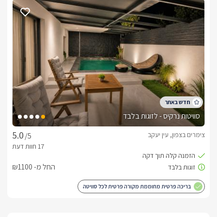
חופשית ומצעי פוך יוקרתיים. 
כלול באירוח
*המחיר המצוין באתר הוא לזוג בסוויטה- עבור כל אדם נוסף יחול 
*האירוח בסוויטת הבוטיק באמצע השבוע מיועד לזוגות, ובסופי 
לינה + בקבוק יין משובח, שוקולדים, פירות העונה, ערכת קפה/תה 
וקפסולות קפה עבור מכונת האספרסו, חלוקי רחצה רכים, נעלי 
סוויטות נרקיס - לזוגות בלבד
בנוסף תוכלו ליהנות משלל שדרוגים לחופשה- בתיאום מראש מול 
צימרים בצפון, עין יעקב
/5
החל מ- ₪1100
בסוויטת מילגרוס ניתן לבצע מגוון רחב של קישוטים ושדרוגים לאירוע 
המושלם. קיימת החבילה הבסיסית שלנו אשר כוללת:  20 בלונים 
בריכה פרטית מחוממת מקורה פרטית לכל סוויטה
מפוזרים על הרצפה עוגה עם כיתוב אישי בקבוק יין איכותי לבן/אדום 