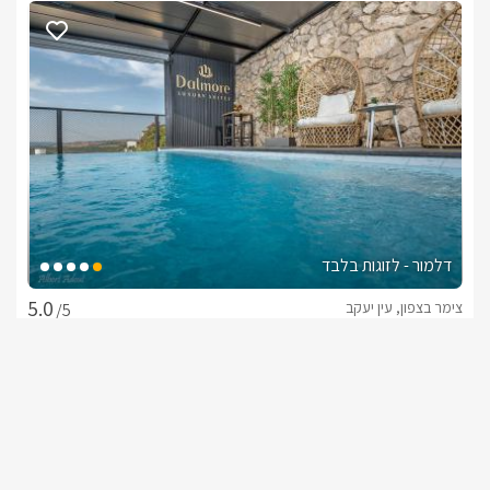
ניתן להזמין עיצוב במתחם הנופש באופן אישי במגוון רחב של 
אפשרויות כגון: שם חוגג האירוע, מספר וקישוטים נוספים לפי 
בחירה.אנחנו מתאימים לכם את החבילה המושלמת בהתאם 
ניתן להזמין מגוון רחב של עיסויים ע"י מעסים מקצועיים שמגיעים עד 
לסוויטה ומספקים חוויה מושלמת של רוגע ושלווה. העיסוי נמשך 
חובה להדגיש במעמד ההזמנה אם יש דברים חריגים שצריך לציין 
צריך לבצע תיאום מראש כ-3 ימים לפני מועד ההזמנה.
דלמור - לזוגות בלבד
צימר בצפון, עין יעקב
/5
דגשים על הסוויטה
*בריכת שחייה גדולה מקורה ומחוממת 3 X 8 מטר. הבריכה עומדת 
בתקן הבטיחות המחמיר ביותר כולל גידור למניעת כניסה של ילדים 
החל מ- ₪1400
בריכה מחוממת בפרטיות מלאה מול הנוף