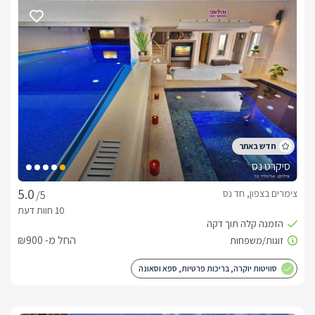
מערכת קולנוע ביתית, מיזוג אויר, אינטרנט אלחוטי, בר מעוצב, 
מטבחון מאובזר ובו: מיקרוגל, מקרר, קומקום חשמלי, מצנם, פינת 
תה וקפה ומכונת אספרסו (לא ניתן לבשל במתחם). חדר רחצה 
יוקרתי ומהודר. בסוויטות הגן תיהנו מגינה פרטית עם פינת ישיבה 
רומנטית.בסוויטות הנוף תיהנו ממרפסת עם פינת ישיבה רומנטית 
מול נוף הכנרת וההרים.במתחם הסוויטות תהנו:במתחם המשותף 
תבלו בבריכת השחייה הבנוייה (4*10), מסביב לבריכה יש ריהוט גן 
מפנק, מיטות שיזוף, צמחייה טרופית ומדשאות ירוקות. תאורת לילה 
לאווירה רומנטית.* לא ניתן לערוך מנגל במתחם.* לציבור הדתי יש 
בית כנסת ומקווה ביישוב.אטרקציותבמקום ישנן אטרקציות רבות 
סיקרט נס
החל ממסלולי טיול ברמת הגולן, הכנרת, מסעדות שף, טיולי סוסים, 
טיולי טרקטורונים ועוד.עיסוייםבתיאום מראש ובעלות נפרדת ניתן 
צימרים בצפון, חד נס
/5
להזמין מגוון טיפולים לגוף ולנפש ולהעצמת האירוח.
החל מ- ₪900
פנים הסוויטה
בכל סוויטה תיהנו ממיטה זוגית קווין סייז, ג'קוזי זוגי רומנטי, פינת 
סוויטות יוקרה, בריכות פרטיות, ספא וסאונה
ישיבה מעוצבת, טלויזית LCD 42', מערכת קולנוע ביתית עם חיבור 
לערוצי YES, בר מעוצב, מטבחון מאובזר, מכונת אספרסו מבית 
NESPRESSO וחדר רחצה יוקרתי. במתחם הגן המשותף תבלו 