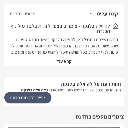
קצת עלינו
צימרים בחד נס
לה וילה בלנקה - צימרים בצפון לזוגות בלבד מול נוף
הכנרת
החלום שלכם מתחיל כאן, לה וילה בלנקה בישוב חד נס. סוויטות 
שהן פשוט מלאכת מחשבת הרמונית של ליטוף ופאר. הסוויטות כולן 
פונות לנוף הכנרת. בכל סוויטה תוכלו ליהנות מג'קוזי מפנק ומעיצוב 
פנים מיוחד בגוונים בהירים ונקיים. תאורה קסומה ואויר צלול עוטפים 
קרא עוד
את המקום בתחושות חופש ורוגע שיהפכו את החופשה שלכם 
לבלתי נשכחת. השירות המצוין ממנו תיהנו בעת שהותכם יעצים את 
חווית האירוח של לה וילה בלנקה לזוגות בלבד. בריכת שחייה גדולה 
חוות דעת על לה וילה בלנקה
ומשותפת.בסיס האירוחבכל סוויטה תוכלו להתכבד בשמפניה, 
שוקולדים, עוגיות, פירות העונה, שתייה קלה ומכונת אספרסו של 
חוות הדעת נכתבו על ידי גולשינו לאחר שהתארחו ב
לה וילה בלנקה
nespresso.בכל חדר רחצה לרשותכם חלוקי רחצה מפנקים, 
צפייה בכל חוות הדעת
מגבות פנים וגוף איכותיות, נעלי ספא, מוצרי טואלטיקה: שמפו, 
מרכך, קרם גוף וערכת טיפוח.בסוויטות תהנו מ:בסוויטות המעוצבות 
בקו מודרני תוכלו להתפנק על מיטה זוגית (1.60*2.00) מעוצבת עם 
צימרים נוספים בחד נס
מצעים מלטפים ולבלות בג'קוזי הזוגי  הרומנטי. בחלל הסוויטה ישנה 
פינת ישיבה זוגית מעוצבת, טלוויזית LCD 42 אינץ' עם חיבור ללווין, 