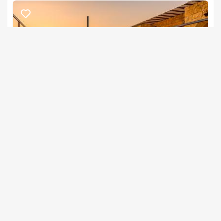
מסעדות שף איכותיות, בילוי בחופי הכנרת ורמת הגולן ועוד.
חשוב לדעת
אנו מתאימים לזוגות בלבד.לא ניתן לערוך מנגל במתחם.
אושר בגולן
צימרים בצפון, חד נס
/5
החל מ- ₪900
בריכה מגודרת.