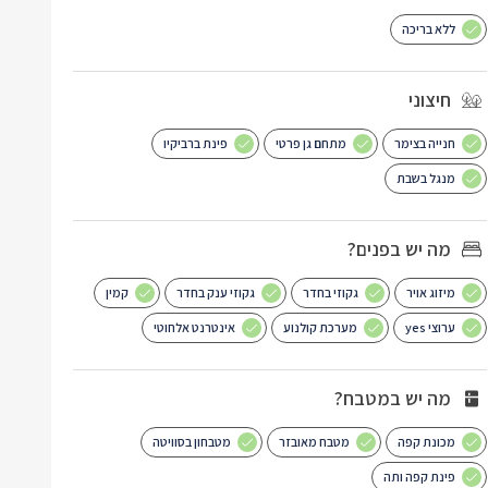
ללא בריכה
חיצוני
חנייה בצימר
מתחם גן פרטי
פינת ברביקיו
מנגל בשבת
מה יש בפנים?
מיזוג אויר
גקוזי בחדר
גקוזי ענק בחדר
קמין
ערוצי yes
מערכת קולנוע
אינטרנט אלחוטי
מה יש במטבח?
מכונת קפה
מטבח מאובזר
מטבחון בסוויטה
פינת קפה ותה