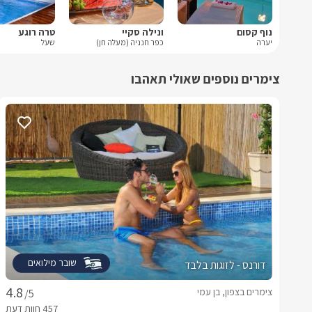
נוף קסום
ונילה סקיי
טרה רוגע
יערה
כפר חנניה (מעלה חן)
שעל
צימרים נוספים שאולי תאהבו
שובר מילואים
דורנס - לזוגות בלבד
צימרים בצפון, בן עמי
/5