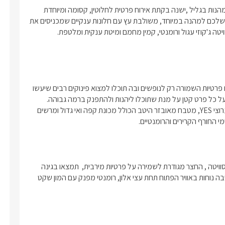
בישוב הקסום מנות הנמצא בסמיכות לעיר נהריה ולשלל אטרקציות מהנות בגליל ,ישנה בקתת אירוח פרטית לחלוטין, קסומה ומיוחדת 
אשר עוצבה בטוב טעם וברמה גבוהה, הבקתה תהפוך את החופשה שלכם למהנה במיוחד, משולבת עץ עם חלונות ענקיים שמכניסים את 
במתחם הנופש ישנה סוויטה מושקעת ומעוצבת היטב בטוב טעם עם פרטיות השמורה רק לנופשים ובה תוכלו למצוא פינוקים רבים שיעשו 
לכם את החופשה מהנה הרבה יותר. ניכר כי בסוויטה השקיעו וחשבו על כל פרט קטן על מנת שתוכלו ליהנות ולהתפנק ברמה גבוהה. 
בסוויטה תמצאו מיטה זוגית מרווחת ומפנקת, מסך LCD עם חיבור לערוצי YES, מטבח מאובזר היטב הכולל מכונת קפה ואי גדול ומרשים 
י החורף הקרירים והרומנטיים.
מתחם החוץ גדול ונעים, מדובר בגינה ענקית שדרכה אתם נכנסים לסוויטה , החצר מגודרת לשמירה על פרטיות מירבית,  תמצאו בגינה 
המטופחת והמוריקה עצים, עציצים, צמחי נוי ותבלין , וכמובן פינות ישיבה נוחות באוויר הפתוח תחת עצי אלון, רומנטי מפנק עם המון שקט 