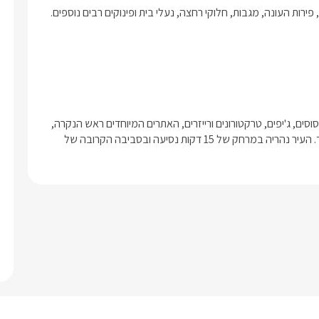
בסביבתכם הקרובה שלל מסלולי טיול רגליים ומסלולי אופניים, טיולי סוסים, ג'יפים, טרקטורונים ורייזרים, האתרים המיוחדים ראש הנקרה, 
מערת קשת, חופי אכזיב ומבצר יחיעם במרחק נסיעה קצר ביותר ועוד. העיר נהריה במרחק של 15 דקות נסיעה ובסביבה הקרובה של 