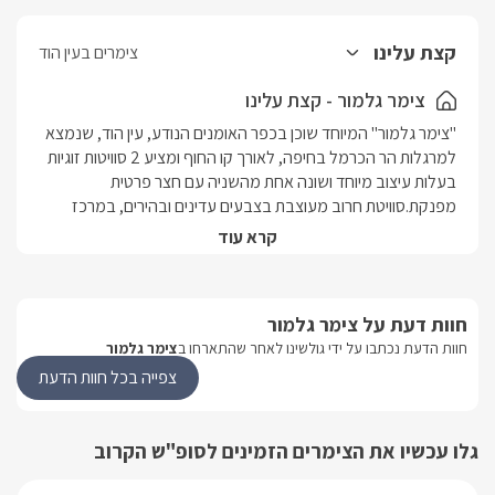
קצת עלינו
צימרים בעין הוד
צימר גלמור - קצת עלינו
"צימר גלמור" המיוחד שוכן בכפר האומנים הנודע, עין הוד, שנמצא 
למרגלות הר הכרמל בחיפה, לאורך קו החוף ומציע 2 סוויטות זוגיות 
בעלות עיצוב מיוחד ושונה אחת מהשניה עם חצר פרטית 
מפנקת.סוויטת חרוב מעוצבת בצבעים עדינים ובהירים, במרכז 
החדר ניצבת מיטה זוגית מעוצבת עם מצעים רכים, טלוויזית LCD 
קרא עוד
37', חיבור לכל ערוצי HOT+ VOD, נגן DVD, כסאות ישיבה עשויים 
עץ, חדר רחצה, פינת ישיבה, מטבחון מאובזר הכולל כיריים 
חשמליות, קומקום, טוסטר אובן, כלי הגשה ועוד ובעלת שתי דלתות- 
חוות דעת על צימר גלמור
האחת משמשת לכניסה לסוויטה והשניה משמשת מעבר לחצר 
חוות הדעת נכתבו על ידי גולשינו לאחר שהתארחו ב
צימר גלמור
הפרטית.סוויטת רימון מעוצבת בצבעים שמחים וצבעוניים, מיטה 
זוגית גדולה עטופה עץ, מסך LCD 37', חיבור לכל ערוצי HOT+ 
צפייה בכל חוות הדעת
VOD, נגן DVD, פינת ישיבה פינתית, מטבחון מאובזר הכולל כיריים 
חשמליות, קומקום, טוסטר אובן, כלי הגשה ועוד וחדר רחצה מרווח 
גלו עכשיו את הצימרים הזמינים לסופ"ש הקרוב
עם ג'קוזי פינתי.לכל סוויטה חצר פרטית בה תמצאו כסאות נוח 
בשמש, פינת ברביקיו, שולחן עם כסאות, שמשייה, ערסלים וצמחייה 