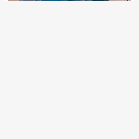
מילה בוטיק
צימר בצפון, עין יעקב
/5
החל מ- ₪1800
בריכה פרטית מחוממת מקורה, גקוזי ספא וסאונה
שובר מילואים