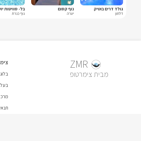
גולד דרים בוטיק
נוף קסום
בל- סוויטות יו
דלתון
יערה
נוף כנרת
ZMR
צימר
צימרטופ
בלוג 
בעל 
מרכז
תנאי