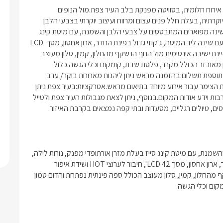
מתחם האירוח "חלום גלילי בצפת" מגשים לכם חלומות ומעניק חווית אירוח חלומית, בסוויטה מפנקת בלב העיר צפת.מול הנופים 
המרהיבים של הגליל העליון ובפאתי צפת העתיקה שוכנת הסוויטה היוקרתית, בעלת חלל פנים עצום ומרווח ועיצוב יוקרתי בצבעי הלבן 
והשמנת.מיקום:אזור: גליל עליוןישוב: צפתבסוויטה תיהנו מ:שני חדרי שינה מפוארים המתבססים על צבעי הלבן והשמנת, עם מיטת קינג 
סייז בעלת מזרן אורתופדי מפנק, נורות לילה, כורסת ישיבה מעוצבת עם שידה ליד המיטה, ג'קוזי גדול בפינת החדר, ארון אחסון, מסך LCD 
42', חיבור לערוצי HOT ושידת איפור מיוחדת.בחלל המרכזי תיהנו מפינת ישיבה אינטימית מול הנוף הנשקף מהחלון, קמין, סלון מעוצב 
הכולל ספה פינתית נפתחת והדום טמון בקיר, מסך LCD 55' ומטבחון מאובזר הכולל מקרר, פלטת שבת, קומקום וכלי הגשה.כלול 
באירוח:עם הגעתכם למקום תיהנו מבקבוק יין מתנה, מגבות וסבונים.תוספת תשלום:בהזמנה מראש ניתן ליהנות מארוחת בוקר/ ערב 
בהתאם ומעיסויי גוף ונפש ע"י מעסים מקצועיים.ניתן לסדר ולקשט את הצימר עבור אירוע מיוחד בתיאום מראש.אטרקציות:בעיר צפת ניתן 
ליהנות משלל מסלולי תיירות, לטייל בפאתי העיר העתיקה ולשאוב תרבות וידע אודות המקום.בנוסף, ניתן לצאת מגבולות העיר צפת ולטייל 
ם, טיולים רגליים, מסעדות ובתי קפה נמצאים בקרבת האיזור.
הסוויטה כוללת שני חדרי שינה מפוארים המתבססים על צבעי הלבן והשמנת, עם מיטת קינג סייז בעלת מזרן אורתופדי מפנק, נורות לילה, 
כורסת ישיבה מעוצבת עם שידה ליד המיטה, ג'קוזי גדול בפינת החדר, ארון אחסון, מסך LCD 42', חיבור לערוצי HOT ושידת איפור 
מיוחדת.בחלל המרכזי תיהנו מפינת ישיבה אינטימית מול הנוף הנשקף מהחלון, קמין, סלון מעוצב הכולל ספה פינתית נפתחת והדום טמון 