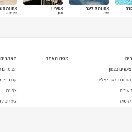
קרה
אחוזת קולינה
אפיריון
אחוזת הש
עמקה
חזון
עין יעקב
ים
מפת האתר
האתרים 
צימרים בצפון
הצימרים הכ
מתחם הצטרף אלינו
קרם - צימר
 שירות
צפונה
 שימוש
צימרים לזו
צימרים ל
צימרים עם