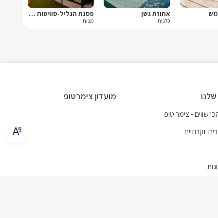
מש
אחוזת גשן
פסגת הגליל-סוויטות יוקרה
כלנית
מנות
שלנו
מועדון צימרטופ
י שווים - צימר טופ
ים יוקרתיים
גות
משפחות
 בריכה