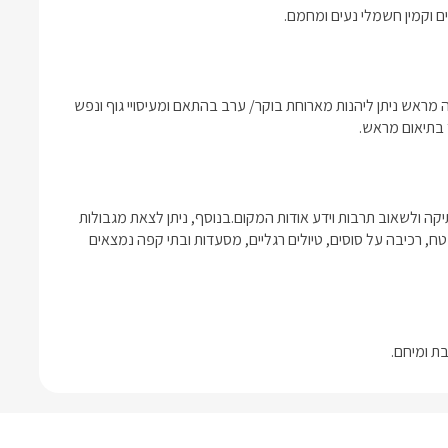
ים וקמין חשמלי נעים ומחמם.
עם הגעתכם למקום תיהנו מבקבוק יין מתנה, מגבות וסבונים.בהזמנה מראש ניתן ליהנות מארוחת בוקר/ ערב בהתאם ומעיסויי גוף ונפש 
 בתיאום מראש. 
בעיר צפת ניתן ליהנות משלל מסלולי תיירות, לטייל בפאתי העיר העתיקה ולשאוב תרבות וידע אודות המקום.בנוסף, ניתן לצאת מגבולות 
העיר צפת ולטייל במרחבים הפתוחים של הגליל העליון, אטרקציות שטח, רכיבה על סוסים, טיולים רגליים, מסעדות ובתי קפה נמצאים 
ת ומיחם.