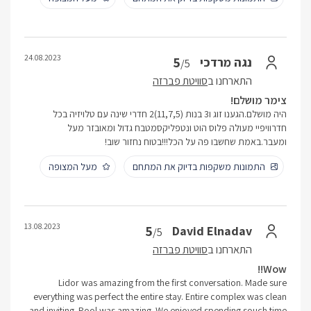
24.08.2023
5
נגה מרדכי
/5
התארחנו ב
סוויטת פברזה
צימר מושלם!
היה מושלם.הגענו זוג ו3 בנות (11,7,5)2 חדרי שינה עם טלויזיה בכל
חדרוויפיי מעולה פלוס הוט ונטפליקסמטבח גדול ומאובזר מעל
ומעבר.באמת שחשבו פה על הכל!!!בטוח נחזור שוב!
התמונות משקפות בדיוק את המתחם
מעל המצופה
13.08.2023
5
David Elnadav
/5
התארחנו ב
סוויטת פברזה
Wow!!
Lidor was amazing from the first conversation. Made sure
everything was perfect the entire stay. Entire complex was clean
and inviting. Pool was amazing. We enjoyed spending souch time