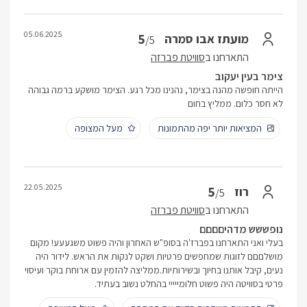
05.06.2025
5
מועתז אבו סמרה
/5
התארחנו ב
סוויטת פברזה
צימר בעין יעקוב
הייתה חופשה מהנה בצימר, נהנינו מכל רגע. הצימר מושקע ברמה גבוהה
לא חסר כלום. ממליץ בחום
המציאות יותר יפה מהתמונות
מעל המצופה
22.05.2025
5
רוז
/5
התארחנו ב
סוויטת פברזה
נופששש מדהיםםםם
בעלי ואני התארחנו בפברז'ה בסופ"ש האחרון והיה פשוט משגעעע! מקום
מושלםםם לזוגות שמחפשים פרטיות ושקט לנקות את הראש. לידור היה
נעים, קיבל אותנו בחיוך ובשירותיות.ממליצה להזמין עם ארוחת בוקר ועיסוי
פרטי בסוויטה היה פשוט חלומייייי בהחלט נשוב בעתיד.