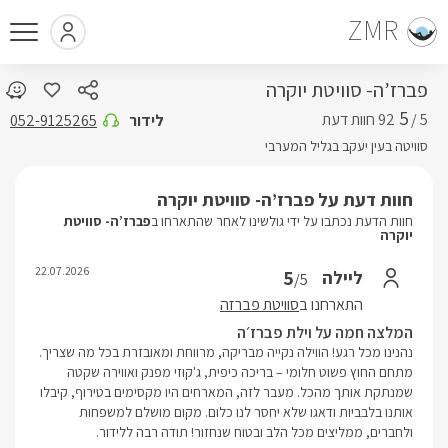
ZMR
פברז’ה- סוויטת יוקרה
5
5 /
לידור
052-9125265
סוויטה בעין יעקב בגליל המערבי
חוות דעת על פברז’ה- סוויטת יוקרה
חוות הדעת נכתבו על ידי גולשינו לאחר שהתארחו ב
פברז’ה- סוויטת
יוקרה
22.07.2026
5
ליילה
/5
התארחנו ב
סוויטת פברזה
המלצה חמה על וילת פברז׳ה
נהנינו מכל רגע! הווילה נקייה מבריקה, מרווחת ומאובזרת בכל מה שצריך.
מתחם החוץ פשוט חלומי – בריכה כיפית, ג'קוזי מפנק ואווירה שקטה
שמנתקת אותך מהכל. מעבר לזה, המארחים היו מקסימים בטירוף, קיבלו
אותנו בלבביות ודאגו שלא יחסר לנו כלום. מקום מושלם למשפחות
ולחברים, ממליצים מכל הלב ובטוח שנחזור! תודה רבה ללידור.