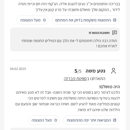
בבריכה מחוממים וכ"כ נעים להגנס אליה. הג'קוזי היה חם וכייפי.תודה
לידור , המקום שלך מושלם וחשבתי על פרט קטן.אין עליך
התמונות משקפות בדיוק את המתחם
מעל המצופה
תודה רבה הילה חיממתם לי את הלב עם המילים החמות שמחתי
לארח אתכם !
06.02.2025
5
נטע משה
/5
התארחנו ב
סוויטת פברזה
היה מושלם!
הלכנו לצימר כזוג בסופש הכי קר שהיה השנה- אבל זה לא מנע מאיתנו
להנות בטירוף.הסוויטה היתה מושלמת עם חשיבה לפרטים הכי
קטנים.ממליצה מאוד להגיע לשם. חוויה! כנראה שנחזור שוב והפעם עם
הילדות שלנו שיהנו לא פחות.
המציאות יותר יפה מהתמונות
מעל המצופה