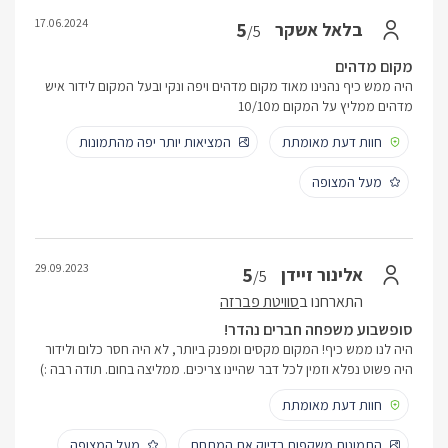
17.06.2024
5
בלאל אשקר
/5
מקום מדהים
היה ממש כיף נהנינו מאוד מקום מדהים ויפה ונקי ובעל המקום לידור איש
מדהים ממליץ על המקום מ10/10
חוות דעת מאומתת
המציאות יותר יפה מהתמונות
מעל המצופה
29.09.2023
5
אלינור זיידן
/5
התארחנו ב
סוויטת פברזה
סופשבוע משפחה חברים נהדר!
היה לנו ממש כיף! המקום מקסים ומפנק ביותר, לא היה חסר כלום ולידור
היה פשוט נפלא וזמין לכל דבר שהיינו צריכים. ממליצה בחום. תודה רבה :)
חוות דעת מאומתת
התמונות משקפות בדיוק את המתחם
מעל המצופה