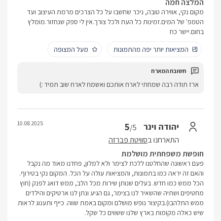
המלצה חמה
מקום נקי, אווירה טובה, ניכר שחשבו על כל הצרכים מרמת העיצוב ועד
הטמפ' של המים.זמינות כל העת ולכל צורך.אין לי ספק שנחזור.מומלץ
בחום.יישר כח
המציאות יותר יפה מהתמונות
מעל המצופה
ארז תודה רבה שמחתי לארח אותכם ואשמח לארח שוב תמיד :)
10.08.2025
5
יהודה וינר
/5
התארחנו ב
סוויטת פברזה
חופשת משפחתית מושלמת
פעם ראשונה שהחלטנו ללכת לצימר ולא למלון, פחדנו מאוד מה נקבל
והאם זה יראה כמו בתמונות, והמציאות עולה על הכל. המקום נקי בטירוף.
הכל ממש כמו חדש. בעלים שנותן שירות מכל הלב, ממש דואג לפנק (חוץ
מחטיפים ושתיה שהשאיר לנו בצימר, גם הגיע ונתן לנו ארטיקים והילדים
ממש התלהבו).בקיצור נופש מושלם ומקום באמת שווה. כייף ותענוג לראות
שיש כאלה מקומות בארץ שלנו ששווים כל שקל.