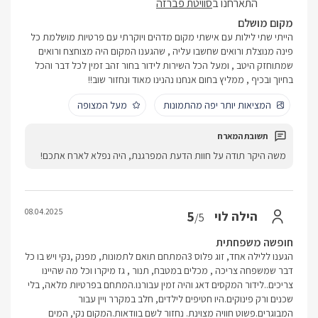
התארחנו ב
סוויטת פברזה
מקום מושלם
הייתי שתי לילות עם אישתי מקום מדהים ויוקרתי עם פרטיות מושלמת כל
פינה מנוצלת ורואים שחשבו עליה , שהגענו המקום היה מצוחצח ורואים
שמתוחזק היטב , ומעל הכל השירות לידור בחור זהב זמין לכל דבר והכל
בחיוך ובכיף , ממליץ בחום אנחנו נהנינו מאוד ונחזור שוב!!
המציאות יותר יפה מהתמונות
מעל המצופה
משה היקר תודה על חוות הדעת המפרגנת, היה נפלא לארח אתכם!
08.04.2025
5
הילה לוי
/5
חופשה משפחתית
הגענו ללילה אחד, זוג פלוס 3המתחם תואם לתמונות, מפנק ,נקי ויש בו כל
דבר שמשפחה צריכה , מכלים במטבח, תנור , גז מיקרו וכל מה שהיינו
צריכים..לידור המקסים דאג והיה זמין עבורנו.המתחם בפרטיות מלאה, בלי
שכנים ורק פינוקים.היו חטיפים לילדים, חלב במקרר ויין עבור
המבוגרים.פשוט חוויה מצוינת. נחזור לשם בוודאות.המקום נקי, המים