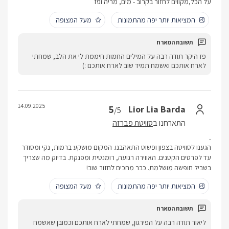
על הכל,מקווים לחזור בקרוב - מים, מריה ופז
המציאות יותר יפה מהתמונות
מעל המצופה
פז היקר תודה רבה על המילים החמות חיממת לי את הלב, שמחתי
לארח אותכם ואשמח תמיד שוב לארח אותכם :)
14.09.2025
5
Lior Lia Barda
/5
התארחנו ב
סוויטת פברזה
.
הגענו לסוויטה בצפון ופשוט התאהבנו. המקום מושקע ברמות, נקי ומסודר
עד לפרטים הקטנים. האווירה רגועה, רומנטית ומפנקת. בדיוק מה שצריך
בשביל חופשה מושלמת. כבר מחכים לחזור שוב!
המציאות יותר יפה מהתמונות
מעל המצופה
ליאור תודה רבה על הפירגון, שמחתי לארח אותכם וכמובן שאשמח