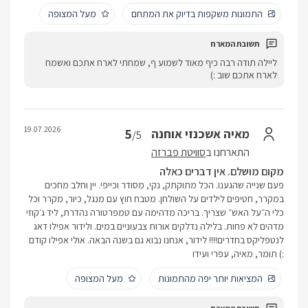
התמונות משקפות בדיוק את המתחם
מעל המצופה
ליילה תודה רבה כיף מאוד לשמוע ף, שמחתי לארח אתכם ואשמח
לארח אתכם שוב :)
19.07.2026
5
מאיה אשכנזי אוחנה
/5
התארחנו ב
סוויטת פברזה
מקום מושלם. אין דברים כאלה
פעם שנייה שהגענו. הכל מתוקתק, נקי, מסודר וכייפי. יין וחלב מחכים
במקרר, חטיפים לילדים על השולחן. מטבח חוץ עם מנגל, כיור, מקרר וכל
כלי ה״על האש״ שצריך. בריכה מדהימה עם טמפרטורה נהדרת, ליד ג׳קוזי
מדהים לא פחות. בלילה נדלקים אורות צבעוניים במים. ולידור אפילו דאג
לנטפליקס בחדרים!!!! לידור, אנחנו נבוא גם בשנה הבאה. אולי אפילו קודם
:) תומר, מאיה, עפרי ועידו
המציאות יותר יפה מהתמונות
מעל המצופה