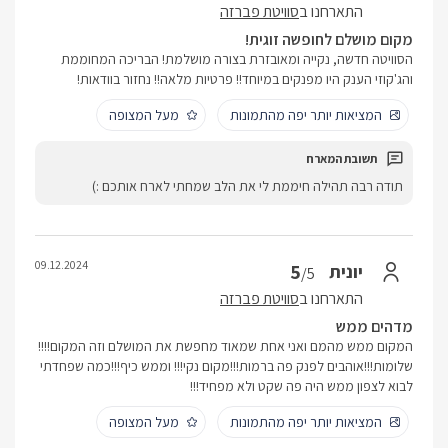
התארחנו ב
סוויטת פברזה
מקום מושלם לחופשה זוגית!
הסוויטה חדשה, נקייה ומאובזרת בצורה מושלמת! הבריכה המחוממת
והג'קוזי הענק היו מפנקים במיוחד!! פרטיות מלאה!! נחזור בוודאות!
המציאות יותר יפה מהתמונות
מעל המצופה
תודה רבה תהילה חיממת לי את הלב שמחתי לארח אותכם :)
09.12.2024
5
יונית
/5
התארחנו ב
סוויטת פברזה
מדהים ממש
המקום ממש מהמם ואני אחת שמאוד מחפשת את המושלם וזה המקום!!!!
שלומות!!!אוהבים לפנק פה ברמות!!!מקום נקי!!! וממש כיף!!!כמה שפחדתי
לבוא לצפון ממש היה פה שקט ולא מפחיד!!!
המציאות יותר יפה מהתמונות
מעל המצופה