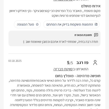
אירוח מושלם
מקום מטופח , מאובזר בכל הפרטים הכי קטניםובעיקר- נקי מאד!קו ראשון
לנוףמותאם למי שמחפש פרטיות ושקט
התמונות משקפות בדיוק את המתחם
מעל המצופה
תודה רבה בתיה, שמחתי לארח אתכם וכמובן שאשמח שוב :)
03.10.2025
5
פז רגב
/5
התארחנו ב
סוויטת פברזה
חופשה מדהימה - מומלץ בחום
קודם כל, תודה רבה ללידור על היחס האישי והאכפתיות!הסוויטה מדהימה,
מתוחזקת להפליא, כמו חדש, מתאימה מאוד למשפחה, ומאפשרת
ליהנות מכל העולמות - בריכה פרטית גדולה מחוממת, גקוזי, מתחם חוץ
המאפשר בישול, מנגל, מקרר חוץ ועוד, מתחם פנים מושלם עם שני חדרי
שינה ומטבח מאובזר, וקרבה למקומות מדהימים בגללי המערבי!!!ומה
שהכי חשוב החוויה המקסימה, הנוחות, והיחס החם מלידור המקסים!תודה