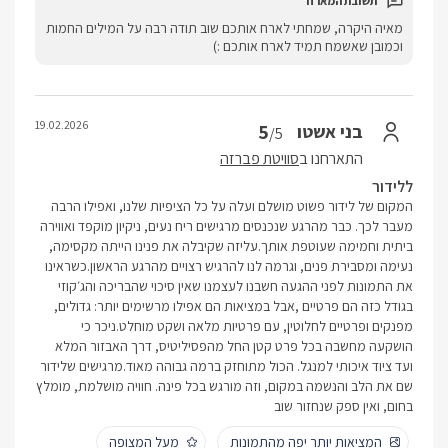
מאיה היקרה, שמחתי לארח אותכם שוב תודה רבה על המילים החמות
וכמובן שאשמח תמיד לארח אותכם :)
19.02.2026
5
בני אשטו
/5
התארחנו ב
סוויטת פברזה
ללידור
המקום של לידור פשוט מושלם ועלה על כל הציפיות שלנו, ואפילו הרבה
מעבר לכך. כבר מהרגע שנכנסים מרגישים ריח נעים, ניקיון מוקפד ואווירה
ביתית וחמימה שעוטפת אותך.עליזה שקיבלה את פנינו הייתה מקסימה,
נעימה ומסבירת פנים, וגרמה לנו להרגיש רצויים מהרגע הראשון.כשראינו
את התמונות לפני ההגעה חשבנו לעצמנו שאין סיכוי שהבריכה והג׳קוזי
בגודל כזה הם פרטיים ,אבל במציאות הם אפילו מרשימים יותר: גדולים,
מפנקים ופרטיים לחלוטין, עם פרטיות מלאה ושקט מוחלט.ניכר כי
הושקעה מחשבה בכל פרט קטן החל מהפסיליטיס, דרך האבזור המלא
ועד ציוד איכותי למנגל. הכול מתוחזק ברמה גבוהה מאוד.מרגישים שלידור
שם את הלב והנשמה במקום, וזה מורגש בכל פינה. חוויה מושלמת, מומלץ
בחום, ואין ספק שנחזור שוב
המציאות יותר יפה מהתמונות
מעל המצופה