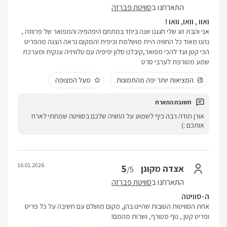
התארחנו ב
סוויטת פברזה
ואוו , וואו, וואו !
אני והבת זוג שלי חגגנו שנה ביחד במתחם היפהפיה והמפואר של פרווזה ,
נהנו מאוד כל החוויה היית מושלמת וכיפית !המקום נראה הצגה מהפריט
הכי קטן ועד להכי מפואר,קיבלנו סלון יפיפיה עם טלוויזיה ענקית ומערכת
שמע מטורפת לערבי סרט
המציאות יותר יפה מהתמונות
מעל המצופה
אורן תודה רבה כיף לשמוע על החוויה שלכם בסוויטה שמחתי לארח
אותכם :)
16.01.2026
5
אצדה מקונן
/5
התארחנו ב
סוויטת פברזה
ה-סוויטה
אחת הסוויטות הטובות שהיינו בהן, מקום מושלם עם חשיבה על כל פריט
ופריט קטן , נוף מטורף, ושרות מהמם!