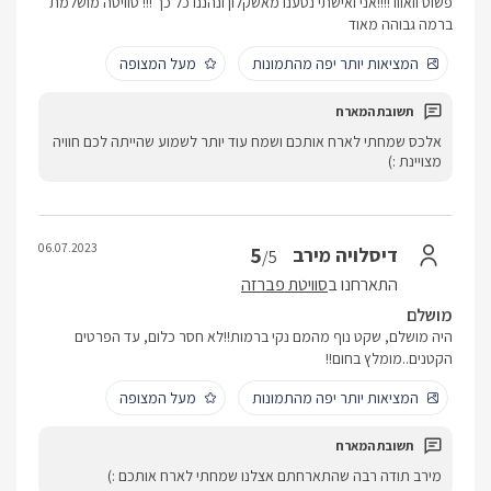
פשוט וואווו !!!!אני ואישתי נסענו מאשקלון ונהננו כל כך !!! סוויטה מושלמת
ברמה גבוהה מאוד
המציאות יותר יפה מהתמונות
מעל המצופה
אלכס שמחתי לארח אותכם ושמח עוד יותר לשמוע שהייתה לכם חוויה
מצויינת :)
06.07.2023
5
דיסלויה מירב
/5
התארחנו ב
סוויטת פברזה
מושלם
היה מושלם, שקט נוף מהמם נקי ברמות!!לא חסר כלום, עד הפרטים
הקטנים..מומלץ בחום!!
המציאות יותר יפה מהתמונות
מעל המצופה
מירב תודה רבה שהתארחתם אצלנו שמחתי לארח אותכם :)