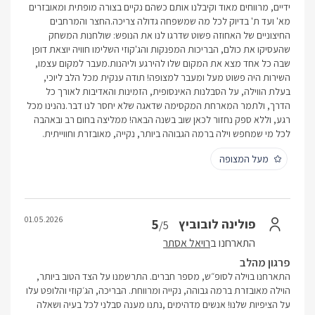
ידיים, מרווחים מאוד וקיבלנו אותם כשהם נקיים בצורה מופתית ומאובזרים
מא' ועד ת' בדיוק לכל מה שמשפחה גדולה צריכה. ​החצר והמרחבים
החיצוניים של האחוזה פשוט שדרגו לנו את הנופש: שולחנות המשחק
שהעסיקו את כולם, הבריכות המפנקות והג'קוזי השלימו חוויה יוצאת דופן
שבה כל אחד מצא את המקום שלו להירגע וליהנות. ​מעבר למקום עצמו,
השירות היה פשוט מעל ומעבר למצופה! תודה ענקית מכל הלב ליוכי,
בעלת הווילה, על הסבלנות האינסופית, הזמינות והאדיבות לאורך כל
הדרך, ולתמר המארחת המקסימה שדאגה שלא יחסר לנו דבר. ​נהנינו מכל
רגע, וללא ספק נחזור לכאן שוב בשנה הבאה! ממליצה בחום רב ובאהבה
לכל מי שמחפש וילה ברמה הגבוהה ביותר, נקייה, מאובזרת וחווייתית.
מעל המצופה
01.05.2026
5
פולינה לובוביץ
/5
התארחנו ב
רויאל אסתר
פרגון מהלב
התארחנו בוילה לסופ״ש, מספר חברים. התרשמנו על הצד הטוב ביותר,
הוילה מאובזרת ברמה גבוהה, נקייה ומרווחת. הבריכה, הג׳קוזי והלופט עלו
על הציפיות שלנו! אנשים מדהימים ,נתנו מענה סבלני לכל בעיה ושאלה