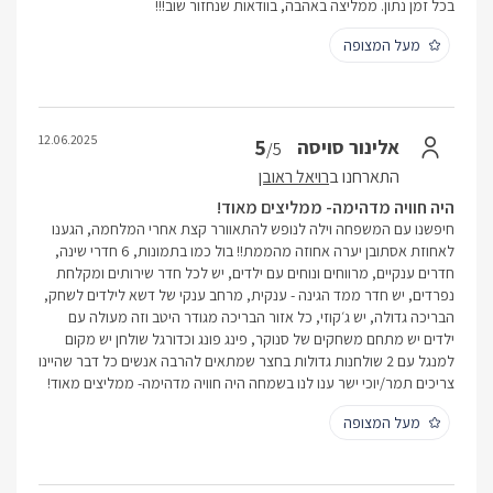
בכל זמן נתון. ממליצה באהבה, בוודאות שנחזור שוב!!!
מעל המצופה
12.06.2025
5
אלינור סויסה
/5
התארחנו ב
רויאל ראובן
היה חוויה מדהימה- ממליצים מאוד!
חיפשנו עם המשפחה וילה לנופש להתאוורר קצת אחרי המלחמה, הגענו
לאחוזת אסתובן יערה אחוזה מהממת!! בול כמו בתמונות, 6 חדרי שינה,
חדרים ענקיים, מרווחים ונוחים עם ילדים, יש לכל חדר שירותים ומקלחת
נפרדים, יש חדר ממד הגינה - ענקית, מרחב ענקי של דשא לילדים לשחק,
הבריכה גדולה, יש ג׳קוזי, כל אזור הבריכה מגודר היטב וזה מעולה עם
ילדים יש מתחם משחקים של סנוקר, פינג פונג וכדורגל שולחן יש מקום
למנגל עם 2 שולחנות גדולות בחצר שמתאים להרבה אנשים כל דבר שהיינו
צריכים תמר/יוכי ישר ענו לנו בשמחה היה חוויה מדהימה- ממליצים מאוד!
מעל המצופה