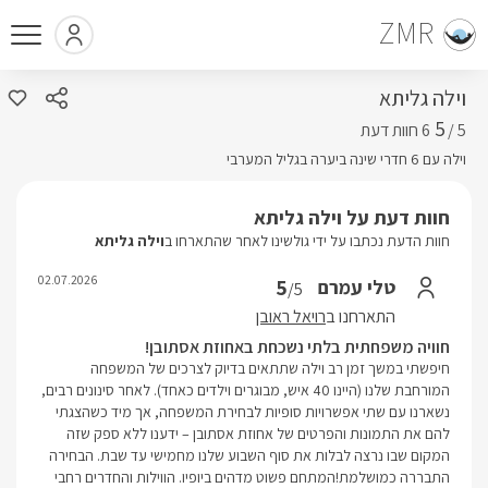
ZMR
וילה גליתא
5
5 /
וילה עם 6 חדרי שינה ביערה בגליל המערבי
חוות דעת על וילה גליתא
חוות הדעת נכתבו על ידי גולשינו לאחר שהתארחו ב
וילה גליתא
02.07.2026
5
טלי עמרם
/5
התארחנו ב
רויאל ראובן
​חוויה משפחתית בלתי נשכחת באחוזת אסתובן!
​חיפשתי במשך זמן רב וילה שתתאים בדיוק לצרכים של המשפחה
המורחבת שלנו (היינו 40 איש, מבוגרים וילדים כאחד). לאחר סינונים רבים,
נשארנו עם שתי אפשרויות סופיות לבחירת המשפחה, אך מיד כשהצגתי
להם את התמונות והפרטים של אחוזת אסתובן – ידענו ללא ספק שזה
המקום שבו נרצה לבלות את סוף השבוע שלנו מחמישי עד שבת. הבחירה
התבררה כמושלמת! ​המתחם פשוט מדהים ביופיו. הווילות והחדרים רחבי