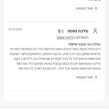
מעל המצופה
25.04.2025
5
מלכה נחמה
/5
התארחנו ב
רויאל אסתר
הוילה הכי טובה שיש!!!
היינו בוילה הזאת בסופ"ש והיה פשוט מדהים!!! הכל היה מושלם!!! החדרים
מרווחים ונוחים, הבריכה כיפית, הג'קוזי המפנק, המשחקים בחצר הענקית
שיש שם!!! מתאים לכל גיל בכל זמן!!!! יש שם אפילו גינה לילדים 2 דקות
הליכה מהמתחם! יש בית כנסת קרוב!!! באמת מותאם לכל הצרכים!!
והמארחים פשוט נותנםי מכל הלב - היה מורגש לאורך כל האירוח!!
מעל המצופה