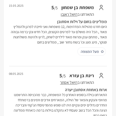
15.05.2025
5
משפחת בן שמחון
/5
התארחנו ב
רויאל ראובן
ממליצים בחום על וילות אסתובן
היום חזרנו מהוילות המדהימות ,12 משפחות ואני חייבת לפרגן ולהמליץ
מאוד , הכל היה מושלם עד לפרטים הקטנים, הכל חדש ונקי ברמה גבוהה
מאוד , מתחם ענק ומרווח מאוד לילדים לשחק ,לרוץ ולהינות משולחנות
סנוקר, פינג פונג וכו' בטוח נחזור שוב , ממליצים בחום
מעל המצופה
08.05.2025
5
רינת בן עזרא
/5
התארחנו ב
רויאל אסתר
ארוח באחוזת אסתובן יערה
התארחנו בוילה בסופש האחרון כל המשפחה, כבר מהכניסה התרשמנו
מהיופי והנקיון והפאר של הוילה, המארחים אדיבים וזמינים ברמות!!!!
החדרים גדולים יפים ונקיים היה לנו סופש מהסרטים!!! הג'קוזי והבריכה
הגינה והכל הכל בטוב טעם!!! לא נתקלנו בוילות ברמה כזאת!!! ממליצה
בחום רב!!!