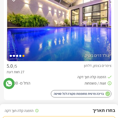
היטב עם כל הדרוד לבישול ואפייה חדר שינה ראשי עם מיטה זוגית 
מפנקת חדר שינה נוסף עם 2 מיטות יחיד 2 חדרי רחצה מפוארים 
בחצר:
בריכת שחייה פרטית מחוממת ומקורה לצידה גקוזי ספא מחומם 
ומקורה בנויה מאבן טבעית מיטות שיזוף ופינת ברביקיו , גינה 
גולד דרים בוטיק
מטופחת עם פינות ישיבה מוצלות.
צימרים בצפון, דלתון
/5
פינוקים :
החל מ- ₪1300
בריכה פרטית מחוממת מקורה לכל סוויטה
דרים בוטיק - המקום לחופשה בלתי נשכחת!