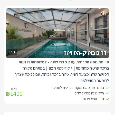
דרים בוטיק -הסוויטה
1/21
סוויטת נופש יוקרתית עם 2 חדרי שינה – למשפחות ולזוגות
בריכה פרטית מחוממת | ג'קוזי ספא חיצוני | במתחם מקורה
הסוויטה שלנו מציעה חוויית אירוח ברמה גבוהה, עם כל מה שצריך
לחופשה המושלמת:
סלון מרווח עם פינת ישיבה נוחה וטלוויזיה חכמהמטבח מאובזר היטב –
בריכה מחוממת ומקורה פרטית לסוויטה
₪1400
כולל כיריים, תנור, מקרר, כלי בישול ואפייה
חדר שינה נוסף לילדים
חדר שינה ראשי עם מיטה זוגית רחבה ומפנקת
גקוזי ספא פרטי
חדר שינה נוסף עם 2 מיטות יחיד – אידיאלי לילדים או חברים
שני חדרי רחצה מפוארים עם מקלחון, שירותים ומוצרי טיפוח איכותיים