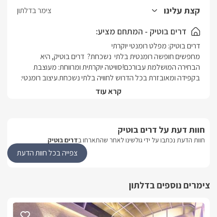
מרפסת פרטית הצופה לנוף עוצר נשימה – מושלמת לקפה של בוקר או
קצת עלינו
צימר בדלתון
שקיעה רומנטיתהסוויטה מעניקה שילוב מושלם של פרטיות, רוגע, נוחות
ופינוק – לחופשה שלא תשכחו.
דרים בוטיק - המתחם מציע:
מחפשים חופשה רומנטית בלתי  נשכחת?  דרים בוטיק, היא 
הבחירה המושלמת עבורכם!סוויטה יוקרתית ומרווחת: מעוצבת 
בקפידה ומאובזרת בכל הדרוש לחוויה בלתי נשכחת.עיצוב רומנטי: 
תאורה רכה, ריהוט מפואר ופינות ישיבה נעימות יקנו לכם אווירה 
קרא עוד
אינטימית וקסומה.פרטיות מוחלטת: בריכה פרטית מחוממת 
ומקורהלצידה ג'קוזי ספא גינה מטופחת ופינות ישיבה מוצלות 
יאפשרו לכם ליהנות מזמן איכות יחד ללא הפרעות.שקט ושלווה: 
חוות דעת על דרים בוטיק
מיקום מיוחד בטבע יבטיח לכם חופשה רגועה ומפנקת.מתאים 
חוות הדעת נכתבו על ידי גולשינו לאחר שהתארחו ב
דרים בוטיק
בחגים יולי ואוגוסט המתחם נמכר ל-5 נופשים המחיר באתר מתייחס 
צפייה בכל חוות הדעת
ל-5 נופשים . 
צימרים נוספים בדלתון
מה תמצאו בסוויטה:
סלון מרווח עם פינת ישיבה נוחה וטלוויזיה חכמה , מטבח מאובזר 