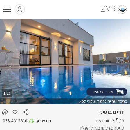
ZMR
שובר מילואים
1/21
בריכת שחייה פרטית וג'קוזי ספא
דרים בוטיק
5
5 /
בת שבע
055-4312810
סוויטה בדלתון בגליל העליון