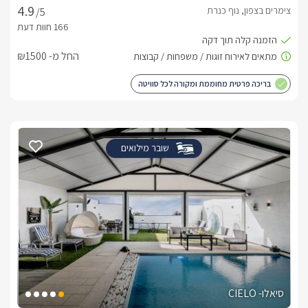
צימרים בצפון, נוף כנרת
/5
החל מ- ₪1500
בריכה פרטית מחוממת ומקורה לכל סוויטה
שובר מילואים
סיאלו- CIELO