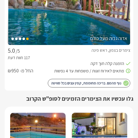
הזמנות טלפוניות בלבד
לפרטים נוספים או שאלות אנחנו פה לשירותכם
בברכה, יאיר -
072-2456883
אדוה גבוה מעל כולם
צימרים בצפון, ראש פינה
/5
החל מ- ₪950
נוף מהמם. בריכה מחוממת, קמין עצים בכל סוויטה
גלו עכשיו את הצימרים הזמינים לסופ"ש הקרוב