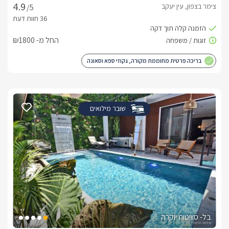
צימר בצפון, עין יעקב
/5
החל מ- ₪1800
בריכה פרטית מחוממת מקורה, גקוזי ספא וסאונה
שובר מילואים
בל- סוויטות יוקרה