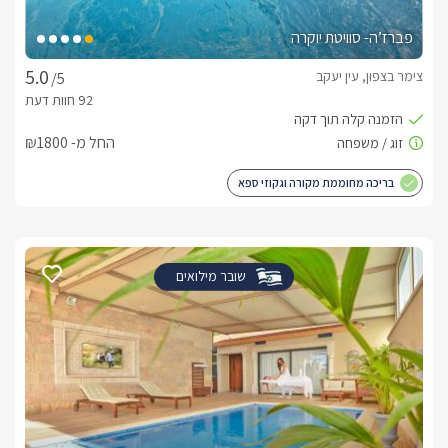
פברז’ה- סוויטת יוקרה
צימר בצפון, עין יעקב
/5
החל מ- ₪1800
בריכה מחוממת מקורה וגקוזי ספא
שובר מילואים