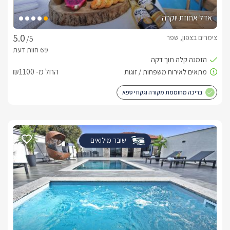
אדל אחוזת יוקרה
צימרים בצפון, שפר
/5
החל מ- ₪1100
בריכה מחוממת מקורה וגקוזי ספא
שובר מילואים