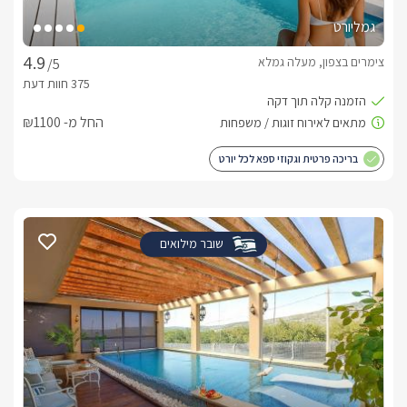
גמליורט
צימרים בצפון, מעלה גמלא
/5
החל מ- ₪1100
בריכה פרטית וגקוזי ספא לכל יורט
שובר מילואים