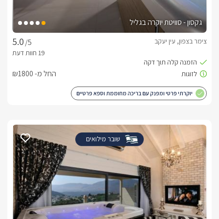
גקסון - סוויטת יוקרה בגליל
צימר בצפון, עין יעקב
/5
החל מ- ₪1800
יוקרתי פרטי ומפנק עם בריכה מחוממת וספא פרטיים
שובר מילואים