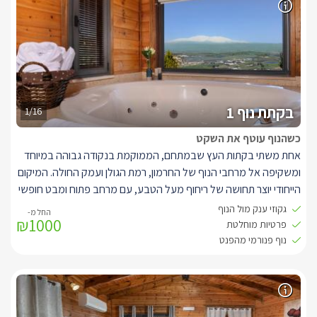
חדרי שינה מעוצבים 3 חדרי רחצה מרווחים. מעל מתחם הווילה
ממוקמות שתי בקתות עץ קסומות ואינטימיות, הכוללות ג'קוזי פרטי
ומעניקות חוויית אירוח מפנקת במיוחד.(המתחם נמכר בשלמותו בעונה
חמה וחגים)
בקתת נוף 1
1/16
כשהנוף עוטף את השקט
אחת משתי בקתות העץ שבמתחם, הממוקמת בנקודה גבוהה במיוחד
ומשקיפה אל מרחבי הנוף של החרמון, רמת הגולן ועמק החולה. המיקום
הייחודי יוצר תחושה של ריחוף מעל הטבע, עם מרחב פתוח ומבט חופשי
אל האופק.
גקוזי ענק מול הנוף
₪1000
לבקתה מרפסת רחבת ידיים הפונה אל הנוף הפנורמי, פתוחה לשלושה
פרטיות מוחלטת
כיוונים ומציעה פינת רוגע מושלמת לשעות של מנוחה, נשימה עמוקה
נוף פנורמי מהפנט
והתמסרות לשקט הגלילי.
בתוך הבקתה משולב ג’קוזי זוגי גדול, הממוקם בסמוך לחלון רחב
שמכניס פנימה את הנוף במלוא הדרו והופך כל רגע של רחצה לחוויה
מיוחדת. ריהוט העץ בבקתה נבחר בקפידה והובא בעבודת יד מהודו, עם