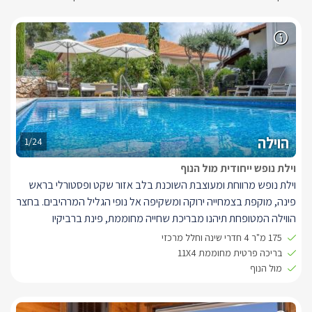
הוילה
1/24
וילת נופש ייחודית מול הנוף
וילת נופש מרווחת ומעוצבת השוכנת בלב אזור שקט ופסטורלי בראש
פינה, מוקפת בצמחייה ירוקה ומשקיפה אל נופי הגליל המרהיבים. בחצר
הווילה המטופחת תיהנו מבריכת שחייה מחוממת, פינת ברביקיו
מאובזרת ומגוון פינות ישיבה נעימות הפזורות בין הגינות הפורחות.
175 מ"ר 4 חדרי שינה וחלל מרכזי
בחלל הפנים מחכה לכם סלון גדול ומואר בעיצוב אלגנטי, עם חלונות
בריכה פרטית מחוממת 11X4
גדולים הפונים אל הנוף ויציאה ישירה למרפסת. הסלון כולל פינות ישיבה
מול הנוף
נוחות מול מסך טלוויזיה גדול המחובר למערכת קולנוע ביתית. בנוסף,
לרשות האורחים מטבח מאובזר לבישול מלא, פינת אוכל משפחתית, 4