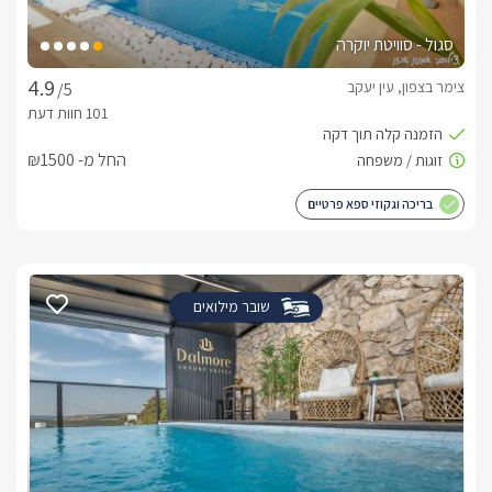
סגול - סוויטת יוקרה
צימר בצפון, עין יעקב
/5
החל מ- ₪1500
בריכה וגקוזי ספא פרטיים
שובר מילואים