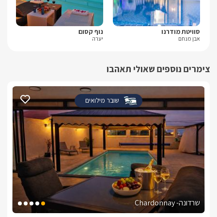
סוויטת מודרנו
נוף קסום
בל-
אבן מנחם
יערה
נוף
צימרים נוספים שאולי תאהבו
שובר מילואים
שרדונה- Chardonnay