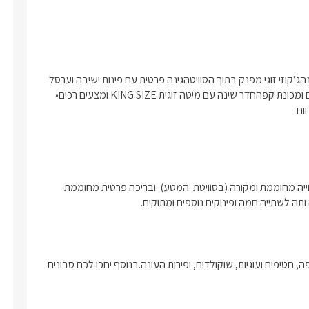
מתאימה לזוגות או לזוג עם ילדיםבריכת שחייה פרטית ומחוממת בעונהג’קוזי זוגי מפנק בתוך הסוויטהגינה פרטית עם פינות ישיבה וערסל 
לרגעי רוגע מושלמיםמטבחון מאובזר הכולל מקרר, מיקרוגל, קומקום ומכונת קפהחדר שינה עם מיטה זוגית KING SIZE ומצעים רכים• 
פינוק חורפי מיוחד, לכל סוויטה ג'קוזי פנימי פרטי ואינטימי, בריכת שחייה מחוממת ומקורה (בסוויטת  המטע)  ובריכה פרטית מחוממת 
תה לשתייה חמה ופינוקים נוספים ומתוקים. 
בכל אחת מהסוויטות יחכו לכם יין איכותי, חלב, קפסולות למכונת הקפה, חטיפים ועוגיות, שוקולדים, ופירות העונה.בנוסף יחכו לכם סבונים 