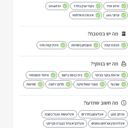
מיזוג אויר
גקוזי ענק בחדר
smart tv
ערוצי yes
אינטרנט אלחוטי
מה יש במטבח?
מכונת קפה
מטבחון בסוויטה
פינת קפה ותה
מה יש בנוסף?
ארוחת בוקר בצימר
בית כנסת בישוב
איחוד משפחתי
עם נוף
מוצרי טואלטיקה
חלוקי רחצה
סוויטות
מה חשוב שתדעו?
מרחב מוגן
אין לעשן בחדרים
אין לעשות מנגל בשבת
אין להזמין אורחים נוספים
אין להביא ציוד הגברה וקריוקי