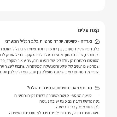
קפה וקפסו
אחסון- שם 
קפה ותה וע
הרחצה.
נורות חמי
חדר הרחצה
וזכוכית, ש
קצת עלינו
לכם מגבות 
בסוויטה י
וארדה - סוויטות יוקרה פרטיות בלב הגליל המערבי
ילדים.
במתחם החו
שחייה מחו
*במידה ומ
חוץ מאובזר
היופי של המתחם הוא בשילוב המושלם בין טבע ונוף גלילי לבין סטנ
מושלם לאירוח זוג /
מה תמצאו בסוויטות המפנקות שלנו?