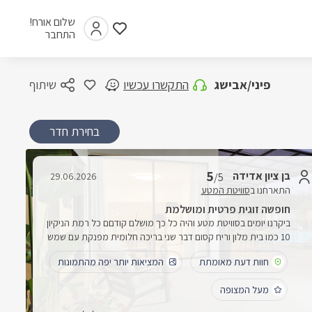
שלום אורח!
התחבר
פיני/אבישג
התקשרו עכשיו
שיתוף
בחירת חדר
5
בן ציון אדידה
29.06.2026
/5
התארחנו ב
סוויטת המטע
חופשה זוגית פרטית ומושלמת
ביקרנו יומים בסוויטת מטע והיה כל כך מושלם קודםם כל רמת הניקיון
10 כמו בית מלון וריח קסום דבר שני בריכה חלומית מפנקת עם שמש
ממכר לגמריאיבזור מושלם מקומות ישיבה גריל דשא מטבח כל מה
חוות דעת מאומתת
המציאות יותר יפה מהתמונות
שצריך בשביל לבוא להרפות ולהנות
מעל המצופה